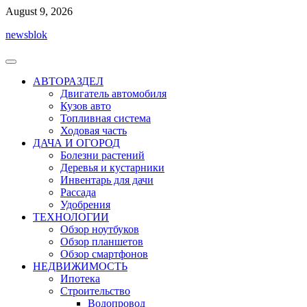
Перейти
August 9, 2026
к
newsblok
содержимому
АВТОРАЗДЕЛ
Двигатель автомобиля
Кузов авто
Топливная система
Ходовая часть
ДАЧА И ОГОРОД
Болезни растений
Деревья и кустарники
Инвентарь для дачи
Рассада
Удобрения
ТЕХНОЛОГИИ
Обзор ноутбуков
Обзор планшетов
Обзор смартфонов
НЕДВИЖИМОСТЬ
Ипотека
Строительство
Водопровод