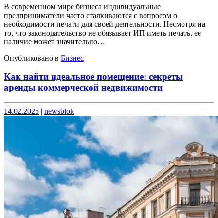
В современном мире бизнеса индивидуальные
предприниматели часто сталкиваются с вопросом о
необходимости печати для своей деятельности. Несмотря на
то, что законодательство не обязывает ИП иметь печать, ее
наличие может значительно…
Опубликовано в
Бизнес
Как найти идеальное помещение: секреты
аренды коммерческой недвижимости
Опубликовано
Опубликовано
14.02.2025
|
newsblok