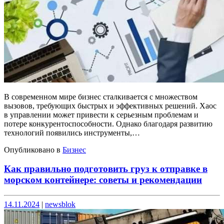
В современном мире бизнес сталкивается с множеством
вызовов, требующих быстрых и эффективных решений. Хаос
в управлении может привести к серьезным проблемам и
потере конкурентоспособности. Однако благодаря развитию
технологий появились инструменты,…
Опубликовано в
Бизнес
Как правильно подготовить груз к отправке в
морском контейнере: советы и рекомендации
Опубликовано
Опубликовано
14.11.2024
|
newsblok