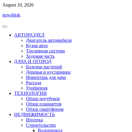
Перейти
August 10, 2026
к
newsblok
содержимому
АВТОРАЗДЕЛ
Двигатель автомобиля
Кузов авто
Топливная система
Ходовая часть
ДАЧА И ОГОРОД
Болезни растений
Деревья и кустарники
Инвентарь для дачи
Рассада
Удобрения
ТЕХНОЛОГИИ
Обзор ноутбуков
Обзор планшетов
Обзор смартфонов
НЕДВИЖИМОСТЬ
Ипотека
Строительство
Водопровод