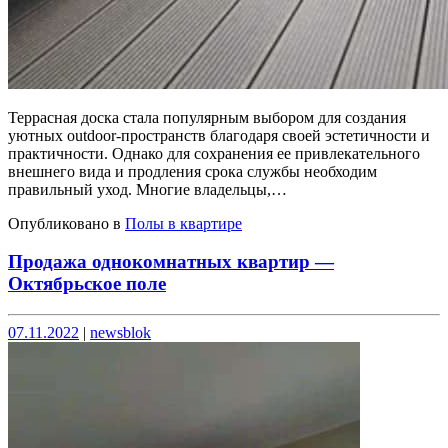
Террасная доска стала популярным выбором для создания
уютных outdoor-пространств благодаря своей эстетичности и
практичности. Однако для сохранения ее привлекательного
внешнего вида и продления срока службы необходим
правильный уход. Многие владельцы,…
Опубликовано в
Полы в квартире
Продажа однокомнатных квартир —
Октябрьское поле
Опубликовано
Опубликовано
07.11.2022
|
newsblok