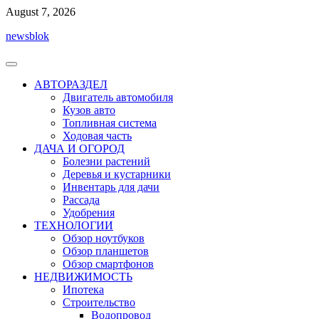
Перейти
August 7, 2026
к
newsblok
содержимому
АВТОРАЗДЕЛ
Двигатель автомобиля
Кузов авто
Топливная система
Ходовая часть
ДАЧА И ОГОРОД
Болезни растений
Деревья и кустарники
Инвентарь для дачи
Рассада
Удобрения
ТЕХНОЛОГИИ
Обзор ноутбуков
Обзор планшетов
Обзор смартфонов
НЕДВИЖИМОСТЬ
Ипотека
Строительство
Водопровод