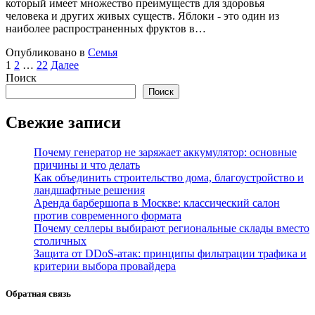
который имеет множество преимуществ для здоровья
человека и других живых существ. Яблоки - это один из
наиболее распространенных фруктов в…
Опубликовано в
Семья
Пагинация
1
2
…
22
Далее
Поиск
записей
Поиск
Свежие записи
Почему генератор не заряжает аккумулятор: основные
причины и что делать
Как объединить строительство дома, благоустройство и
ландшафтные решения
Аренда барбершопа в Москве: классический салон
против современного формата
Почему селлеры выбирают региональные склады вместо
столичных
Защита от DDoS-атак: принципы фильтрации трафика и
критерии выбора провайдера
Обратная связь