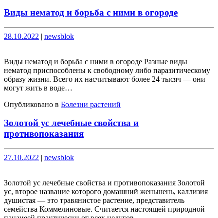
Виды нематод и борьба с ними в огороде
Опубликовано
Опубликовано
28.10.2022
|
newsblok
Виды нематод и борьба с ними в огороде Разные виды
нематод приспособлены к свободному либо паразитическому
образу жизни. Всего их насчитывают более 24 тысяч — они
могут жить в воде…
Опубликовано в
Болезни растений
Золотой ус лечебные свойства и
противопоказания
Опубликовано
Опубликовано
27.10.2022
|
newsblok
Золотой ус лечебные свойства и противопоказания Золотой
ус, второе название которого домашний женьшень, каллизия
душистая — это травянистое растение, представитель
семейства Коммелиновые. Считается настоящей природной
панацеей практически от всех недугов.…