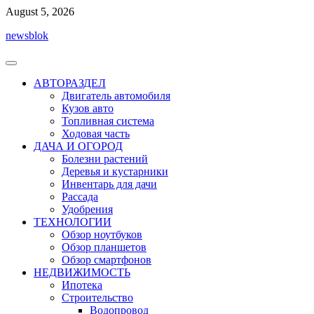
Перейти
August 5, 2026
к
newsblok
содержимому
АВТОРАЗДЕЛ
Двигатель автомобиля
Кузов авто
Топливная система
Ходовая часть
ДАЧА И ОГОРОД
Болезни растений
Деревья и кустарники
Инвентарь для дачи
Рассада
Удобрения
ТЕХНОЛОГИИ
Обзор ноутбуков
Обзор планшетов
Обзор смартфонов
НЕДВИЖИМОСТЬ
Ипотека
Строительство
Водопровод