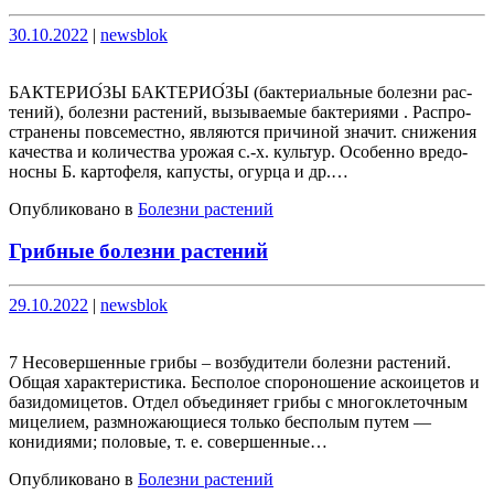
Опубликовано
Опубликовано
30.10.2022
|
newsblok
БАКТЕРИО́ЗЫ БАКТЕРИО́ЗЫ (бак­те­ри­аль­ные бо­лез­ни рас­
те­ний), бо­лез­ни рас­те­ний, вы­зы­вае­мые бак­те­рия­ми . Рас­про­
стра­не­ны по­все­ме­ст­но, яв­ля­ют­ся при­чи­ной зна­чит. сни­же­ния
ка­че­ст­ва и ко­ли­че­ст­ва уро­жая с.-х. куль­тур. Осо­бен­но вре­до­
нос­ны Б. кар­то­фе­ля, ка­пус­ты, огур­ца и др.…
Опубликовано в
Болезни растений
Грибные болезни растений
Опубликовано
Опубликовано
29.10.2022
|
newsblok
7 Несовершенные грибы – возбудители болезни растений.
Общая характеристика. Бесполое спороношение аскоицетов и
базидомицетов. Отдел объединяет грибы с многоклеточным
мицелием, размножающиеся только бесполым путем —
конидиями; половые, т. е. совершенные…
Опубликовано в
Болезни растений