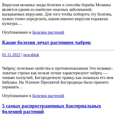
Вирусная мозаика: виды болезни и способы борьбы Мозаика
является одним из наиболее опасных заболеваний,
вызываемых вирусами. Для того чтобы побороть эту болезнь,
нужно точно определить, каким именно вирусом поражена
культура.…
Опубликовано в
Болезни растений
Какие болезни лечат растением чабрец
Опубликовано
Опубликовано
01.11.2022
|
newsblok
Чабрец: полезные свойства и противопоказания Эти неза­мыс­
ло­ва­тые стро­ки как нель­зя луч­ше харак­те­ри­зу­ют чабрец —
тимьян пол­зу­чий, Бого­ро­дич­ную трав­ку, как назы­ва­ла его моя
бабуш­ка. На Успе­ние Пре­свя­той Бого­ро­ди­цы было при­ня­то
укра­шать…
Опубликовано в
Болезни растений
5 самых распространенных бактериальных
болезней растений