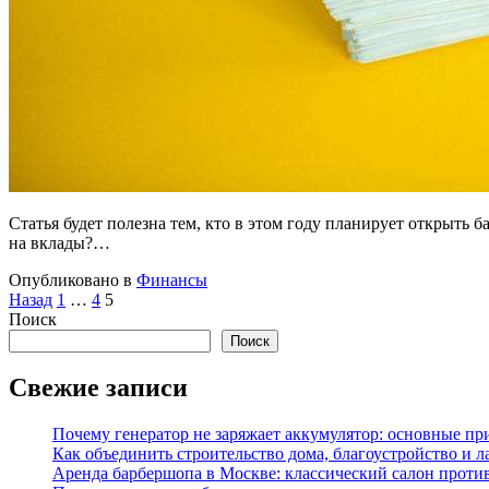
Статья будет полезна тем, кто в этом году планирует открыть 
на вклады?…
Опубликовано в
Финансы
Пагинация
Назад
1
…
4
5
Поиск
записей
Поиск
Свежие записи
Почему генератор не заряжает аккумулятор: основные пр
Как объединить строительство дома, благоустройство и
Аренда барбершопа в Москве: классический салон проти