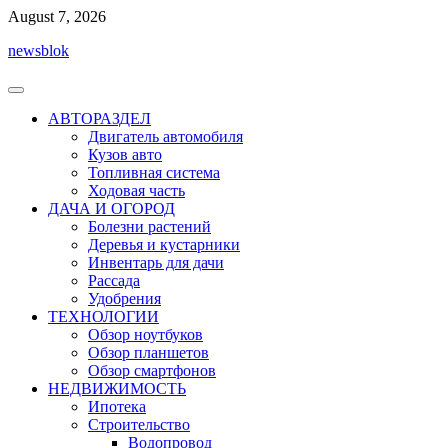
Перейти
August 7, 2026
к
newsblok
содержимому
АВТОРАЗДЕЛ
Двигатель автомобиля
Кузов авто
Топливная система
Ходовая часть
ДАЧА И ОГОРОД
Болезни растений
Деревья и кустарники
Инвентарь для дачи
Рассада
Удобрения
ТЕХНОЛОГИИ
Обзор ноутбуков
Обзор планшетов
Обзор смартфонов
НЕДВИЖИМОСТЬ
Ипотека
Строительство
Водопровод