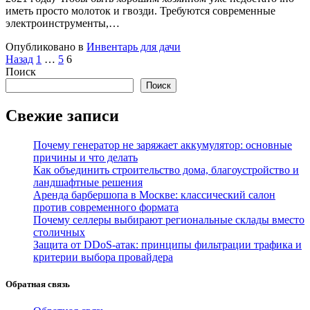
иметь просто молоток и гвозди. Требуются современные
электроинструменты,…
Опубликовано в
Инвентарь для дачи
Пагинация
Назад
1
…
5
6
Поиск
записей
Поиск
Свежие записи
Почему генератор не заряжает аккумулятор: основные
причины и что делать
Как объединить строительство дома, благоустройство и
ландшафтные решения
Аренда барбершопа в Москве: классический салон
против современного формата
Почему селлеры выбирают региональные склады вместо
столичных
Защита от DDoS-атак: принципы фильтрации трафика и
критерии выбора провайдера
Обратная связь