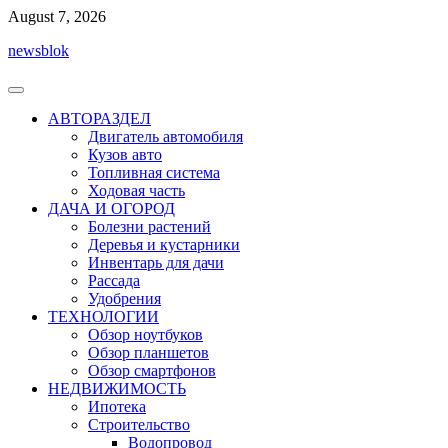
Перейти
August 7, 2026
к
newsblok
содержимому
АВТОРАЗДЕЛ
Двигатель автомобиля
Кузов авто
Топливная система
Ходовая часть
ДАЧА И ОГОРОД
Болезни растений
Деревья и кустарники
Инвентарь для дачи
Рассада
Удобрения
ТЕХНОЛОГИИ
Обзор ноутбуков
Обзор планшетов
Обзор смартфонов
НЕДВИЖИМОСТЬ
Ипотека
Строительство
Водопровод