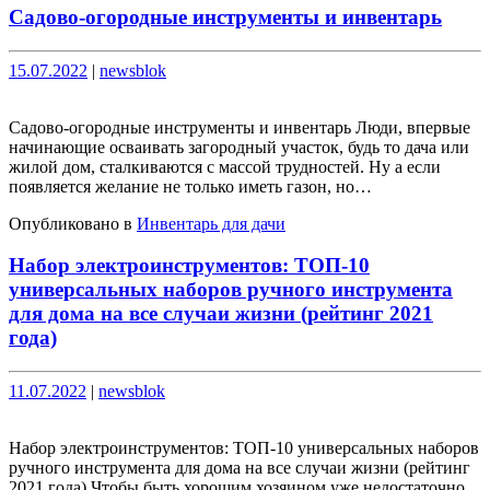
Садово-огородные инструменты и инвентарь
Опубликовано
Опубликовано
15.07.2022
|
newsblok
Садово-огородные инструменты и инвентарь Люди, впервые
начинающие осваивать загородный участок, будь то дача или
жилой дом, сталкиваются с массой трудностей. Ну а если
появляется желание не только иметь газон, но…
Опубликовано в
Инвентарь для дачи
Набор электроинструментов: ТОП-10
универсальных наборов ручного инструмента
для дома на все случаи жизни (рейтинг 2021
года)
Опубликовано
Опубликовано
11.07.2022
|
newsblok
Набор электроинструментов: ТОП-10 универсальных наборов
ручного инструмента для дома на все случаи жизни (рейтинг
2021 года) Чтобы быть хорошим хозяином уже недостаточно