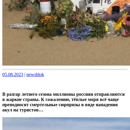
Опубликовано
Опубликовано
05.08.2023
|
newsblok
В разгар летнего сезона миллионы россиян отправляются
в жаркие страны. К сожалению, тёплые моря всё чаще
преподносят смертельные сюрпризы в виде нападения
акул на туристов…