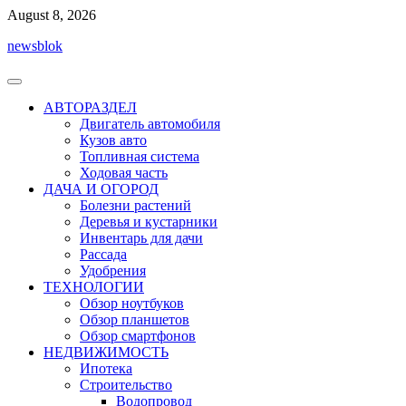
Перейти
August 8, 2026
к
newsblok
содержимому
АВТОРАЗДЕЛ
Двигатель автомобиля
Кузов авто
Топливная система
Ходовая часть
ДАЧА И ОГОРОД
Болезни растений
Деревья и кустарники
Инвентарь для дачи
Рассада
Удобрения
ТЕХНОЛОГИИ
Обзор ноутбуков
Обзор планшетов
Обзор смартфонов
НЕДВИЖИМОСТЬ
Ипотека
Строительство
Водопровод