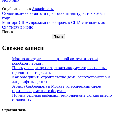
Источник
Опубликовано в
Авиабилеты
Навигация
Самые полезные сайты и приложения для туристов в 2023
году
по
Минторг США: продажи новостроек в США снизились до
записям
697 тысяч в июне
Поиск
Поиск
Свежие записи
Можно ли ездить с неисправной автоматической
коробкой передач
Почему генератор не заряжает аккумулятор: основные
причины и что делать
Как объединить строительство дома, благоустройство и
ландшафтные решения
Аренда барбершопа в Москве: классический салон
против современного формата
Почему селлеры выбирают региональные склады вместо
столичных
Обратная связь