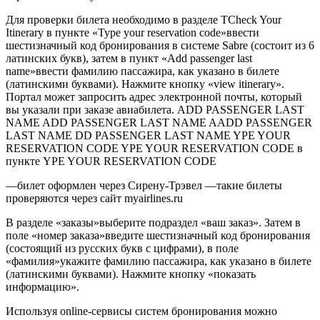
Для проверки билета необходимо в разделе TCheck Your
Itinerary в пункте «Type your reservation code»ввести
шестизначный код бронирования в системе Sabre (состоит из 6
латинских букв), затем в пункт «Add passenger last
name»ввести фамилию пассажира, как указано в билете
(латинскими буквами). Нажмите кнопку «view itinerary».
Портал может запросить адрес электронной почты, который
вы указали при заказе авиабилета. ADD PASSENGER LAST
NAME ADD PASSENGER LAST NAME AADD PASSENGER
LAST NAME DD PASSENGER LAST NAME YPE YOUR
RESERVATION CODE YPE YOUR RESERVATION CODE в
пункте YPE YOUR RESERVATION CODE
—билет оформлен через Сирену-Трэвел —такие билеты
проверяются через сайт myairlines.ru
В разделе «заказы»выберите подраздел «ваш заказ». Затем в
поле «номер заказа»введите шестизначный код бронирования
(состоящий из русских букв с цифрами), в поле
«фамилия»укажите фамилию пассажира, как указано в билете
(латинскими буквами). Нажмите кнопку «показать
информацию».
Используя online-сервисы систем бронирования можно