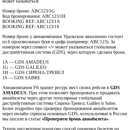
может называться:
Номер брони: ABC123/1G
Код бронирования: ABC123/1H
BOOKING REF: ABC123/1A
BOOKING REF: ABC123/1S
Номер брони у авиакомпании Уральские авиалинии состоит
из 6 произвольных букв и цифр (например: ABC123). За
номером через символ «/» может указываться глобальная
дистрибутивная система (GDS), через которую сделана бронь.
1A — GDS AMADEUS
1G — GDS GALILEO
1H — GDS СИРЕНА-ТРЕВЕЛ
1S — GDS SABRE
Авиакомпания У6 хранит ресурс мест своих рейсов в
GDS
AMADEUS
. При этом позволяет бронировать и продавать
авиабилеты через другие популярные глобальный
дистрибутивные системы Сирена-Тревел, Galileo и Sabre.
Более подробно про проверку бронирования авиабилетов
через онлайн сервисы основных GDS, используемые в России
мы писали в статье
«Проверяем бронь авиабилета»
.
Теперь рассмотрим пошагово способ проверки билетов на