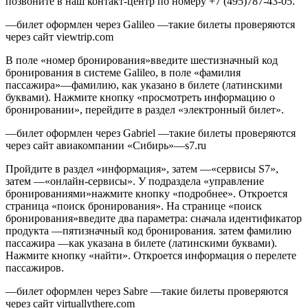
позвоните в наш контакт-центр по номеру +7 (495)787-43-05.
—билет оформлен через Galileo —такие билеты проверяются
через сайт viewtrip.com
В поле «номер бронирования»введите шестизначный код
бронирования в системе Galileo, в поле «фамилия
пассажира»—фамилию, как указано в билете (латинскими
буквами). Нажмите кнопку «просмотреть информацию о
бронировании», перейдите в раздел «электронный билет».
—билет оформлен через Gabriel —такие билеты проверяются
через сайт авиакомпании «Сибирь»—s7.ru
Пройдите в раздел «информация», затем —«сервисы S7»,
затем —«онлайн-сервисы». У подраздела «управление
бронированиями»нажмите кнопку «подробнее». Откроется
страница «поиск бронирования». На странице «поиск
бронирования»введите два параметра: сначала идентификатор
продукта —пятизначный код бронирования. затем фамилию
пассажира —как указана в билете (латинскими буквами).
Нажмите кнопку «найти». Откроется информация о перелете
пассажиров.
—билет оформлен через Sabre —такие билеты проверяются
через сайт virtuallythere.com