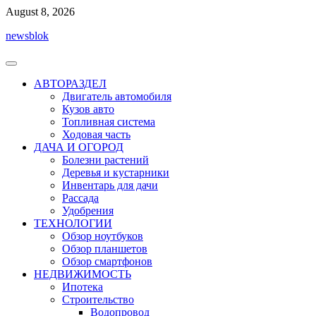
Перейти
August 8, 2026
к
newsblok
содержимому
АВТОРАЗДЕЛ
Двигатель автомобиля
Кузов авто
Топливная система
Ходовая часть
ДАЧА И ОГОРОД
Болезни растений
Деревья и кустарники
Инвентарь для дачи
Рассада
Удобрения
ТЕХНОЛОГИИ
Обзор ноутбуков
Обзор планшетов
Обзор смартфонов
НЕДВИЖИМОСТЬ
Ипотека
Строительство
Водопровод