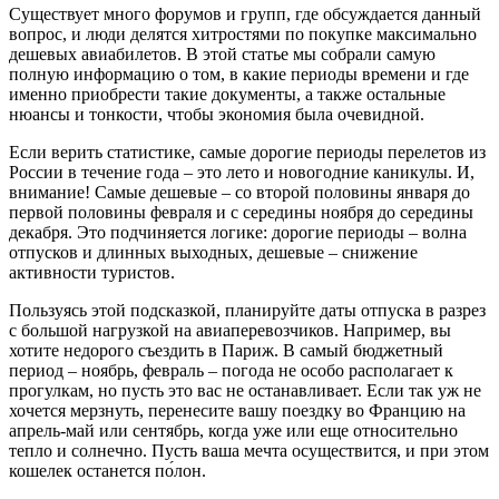
Существует много форумов и групп, где обсуждается данный
вопрос, и люди делятся хитростями по покупке максимально
дешевых авиабилетов. В этой статье мы собрали самую
полную информацию о том, в какие периоды времени и где
именно приобрести такие документы, а также остальные
нюансы и тонкости, чтобы экономия была очевидной.
Если верить статистике, самые дорогие периоды перелетов из
России в течение года – это лето и новогодние каникулы. И,
внимание! Самые дешевые – со второй половины января до
первой половины февраля и с середины ноября до середины
декабря. Это подчиняется логике: дорогие периоды – волна
отпусков и длинных выходных, дешевые – снижение
активности туристов.
Пользуясь этой подсказкой, планируйте даты отпуска в разрез
с большой нагрузкой на авиаперевозчиков. Например, вы
хотите недорого съездить в Париж. В самый бюджетный
период – ноябрь, февраль – погода не особо располагает к
прогулкам, но пусть это вас не останавливает. Если так уж не
хочется мерзнуть, перенесите вашу поездку во Францию на
апрель-май или сентябрь, когда уже или еще относительно
тепло и солнечно. Пусть ваша мечта осуществится, и при этом
кошелек останется по́лон.