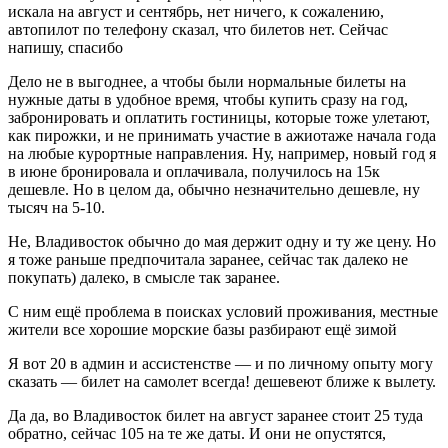
искала на август и сентябрь, нет ничего, к сожалению,
автопилот по телефону сказал, что билетов нет. Сейчас
напишу, спасибо
Дело не в выгоднее, а чтобы были нормальные билеты на
нужные даты в удобное время, чтобы купить сразу на год,
забронировать и оплатить гостиницы, которые тоже улетают,
как пирожки, и не принимать участие в ажиотаже начала года
на любые курортные направления. Ну, например, новый год я
в июне бронировала и оплачивала, получилось на 15к
дешевле. Но в целом да, обычно незначительно дешевле, ну
тысяч на 5-10.
Не, Владивосток обычно до мая держит одну и ту же цену. Но
я тоже раньше предпочитала заранее, сейчас так далеко не
покупать) далеко, в смысле так заранее.
С ним ещё проблема в поисках условий проживания, местные
жители все хорошие морские базы разбирают ещё зимой
Я вот 20 в админ и ассистенстве — и по личному опыту могу
сказать — билет на самолет всегда! дешевеют ближе к вылету.
Да да, во Владивосток билет на август заранее стоит 25 туда
обратно, сейчас 105 на те же даты. И они не опустятся,