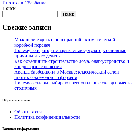
по
Ипотека в Сбербанке
записям
Поиск
Поиск
Свежие записи
Можно ли ездить с неисправной автоматической
коробкой передач
Почему генератор не заряжает аккумулятор: основные
причины и что делать
Как объединить строительство дома, благоустройство и
ландшафтные решения
Аренда барбершопа в Москве: классический салон
против современного формата
Почему селлеры выбирают региональные склады вместо
столичных
Обратная связь
Обратная связь
Политика конфиденциальности
Важная информация