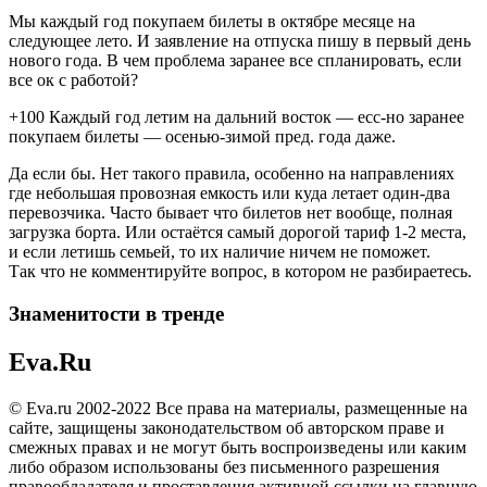
Мы каждый год покупаем билеты в октябре месяце на
следующее лето. И заявление на отпуска пишу в первый день
нового года. В чем проблема заранее все спланировать, если
все ок с работой?
+100 Каждый год летим на дальний восток — есс-но заранее
покупаем билеты — осенью-зимой пред. года даже.
Да если бы. Нет такого правила, особенно на направлениях
где небольшая провозная емкость или куда летает один-два
перевозчика. Часто бывает что билетов нет вообще, полная
загрузка борта. Или остаётся самый дорогой тариф 1-2 места,
и если летишь семьей, то их наличие ничем не поможет.
Так что не комментируйте вопрос, в котором не разбираетесь.
Знаменитости в тренде
Eva.Ru
© Eva.ru 2002-2022 Все права на материалы, размещенные на
сайте, защищены законодательством об авторском праве и
смежных правах и не могут быть воспроизведены или каким
либо образом использованы без письменного разрешения
правообладателя и проставления активной ссылки на главную