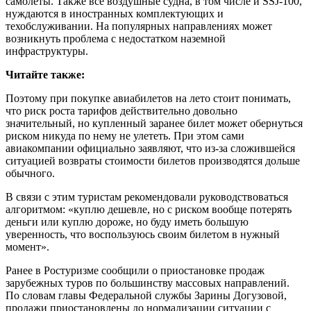
самолеты. Также все воздушные судна, в том числе и SSJ-100,
нуждаются в иностранных комплектующих и
техобслуживании. На популярных направлениях может
возникнуть проблема с недостатком наземной
инфраструктуры.
Читайте также:
Поэтому при покупке авиабилетов на лето стоит понимать,
что риск роста тарифов действительно довольно
значительный, но купленный заранее билет может обернуться
риском никуда по нему не улететь. При этом сами
авиакомпании официально заявляют, что из-за сложившейся
ситуацией возвраты стоимости билетов производятся дольше
обычного.
В связи с этим туристам рекомендовали руководствоваться
алгоритмом: «куплю дешевле, но с риском вообще потерять
деньги или куплю дороже, но буду иметь большую
уверенность, что воспользуюсь своим билетом в нужный
момент».
Ранее в Ростуризме сообщили о приостановке продаж
зарубежных туров по большинству массовых направлений.
По словам главы Федеральной службы Зарины Догузовой,
продажи приостановлены до нормализации ситуации с