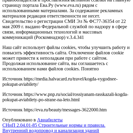
страницу портала Ева.Ру (www.eva.ru) рядом с
использованными материалами. За содержание рекламных
материалов редакция ответственности не несет.
Свидетельство о регистрации СМИ Эл № ФС77-36354 от 22
мая 2009 г. выдано Федеральной службой по надзору в сфере
связи, информационных технологий и массовых
коммуникаций (Роскомнадзор) v.3.4.341
Наш сайт использует файлы cookies, чтобы улучшить работу и
повысить эффективность сайта. Отключение файлов cookie
может привести к неполадкам при работе с сайтом.
Продолжая использование сайта, вы соглашаетесь с
использованием нами файлов cookies. Понятно
Источник
https://media.halvacard.ru/travel/kogda-vygodnee-
pokupat-aviabilety/
Источник
https://www.pnp.ru/social/rossiyanam-rasskazali-kogda-
pokupat-aviabilety-po-strane-na-leto.html
Источник
https://eva.ru/beauty/messages-3622000.htm
Опубликовано в
Авиабилеты
Навигация
СНиП 2.04.01-85 Строительные нормы и правила.
Внутренний водопровод и канализация зданий