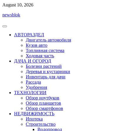
Перейти
August 10, 2026
к
newsblok
содержимому
АВТОРАЗДЕЛ
Двигатель автомобиля
Кузов авто
Топливная система
Ходовая часть
ДАЧА И ОГОРОД
Болезни растений
Деревья и кустарники
Инвентарь для дачи
Рассада
Удобрения
ТЕХНОЛОГИИ
Обзор ноутбуков
Обзор планшетов
Обзор смартфонов
НЕДВИЖИМОСТЬ
Ипотека
Строительство
Водопровод