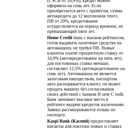
(ГЭСВ от 20,9%), кредит можно
оформить на семь лет. Если
приобретается авто с пробегом, сумма
автокредита до 12 миллионов тенге,
ПВ от 20%, кредитование
осуществляется на период времени, не
превышающий пяти лет.
Home Credit
банк с выском рейтингом,
готов выдавать наличные средства на
автомашину, не требуя ПВ. Новые
клиенты платят процентную ставку от
14,9% (автокредитование на пять лет),
для постоянных ставка меньше,
составляет 12,5% (автокредитование на
семь лет). Автомашина не является
залоговым имуществом, паспортом
авто распоряжается клиент, он может
продать машину без согласования
своих действий с банком H ome C redit.
Банк занимает высокое место в
рейтинге выдачи кредитов наличными.
Заявки рассматриваются только по
паспорту.
Kaspi Bank (Каспий)
предоставляет
кредиты для покупки новых и старых