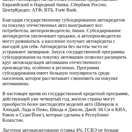
Евразийский и Народный банки, Сбербанк России,
ЦентрКредит, АТФ, ВТБ, Forte Bank.
Благодаря государственному субсидированию автокредитов
на покупку отечественных авто выигрывают все:
потребители, автопроизводители, банки. Субсидирование
автокредитов увеличивает продажи, и автопроизводители
могут развиваться, а население получает автокредиты с
выгодой для себя. Автокредиты без льготы часто не
устраивают заемщиков. Запуск государственной программы
субсидирования на покупку автомашин позволил расширить
круг автовладельцев автомашин отечественного
производства, особенно в регионах. Программа
субсидирования имеет большую популярность среди
населения, которое рассчитывает сэкономить на покупке
автомашины.
В настоящее время по государственной кредитной программе,
действующей уже четвертый год, жители страны могут
приобрести более шестидесяти моделей авто (Шевролк и
Хюндай, Лада и Пежо, Шкода и Джили, Джей Эй Си и КИА,
Равон и СсангЙонг), которые сделаны в Республике
Казахстан.
Льготное автокредитование (ставка 4%, ГСВЭ не больше