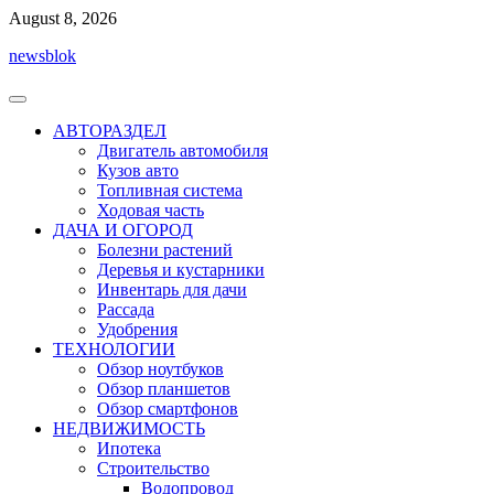
Перейти
August 8, 2026
к
newsblok
содержимому
АВТОРАЗДЕЛ
Двигатель автомобиля
Кузов авто
Топливная система
Ходовая часть
ДАЧА И ОГОРОД
Болезни растений
Деревья и кустарники
Инвентарь для дачи
Рассада
Удобрения
ТЕХНОЛОГИИ
Обзор ноутбуков
Обзор планшетов
Обзор смартфонов
НЕДВИЖИМОСТЬ
Ипотека
Строительство
Водопровод