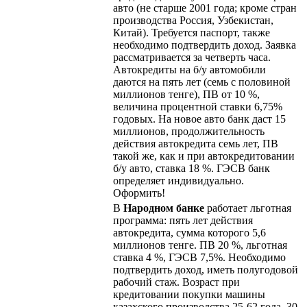
авто (не старше 2001 года; кроме стран
производства Россия, Узбекистан,
Китай). Требуется паспорт, также
необходимо подтвердить доход. Заявка
рассматривается за четверть часа.
Автокредиты на б/у автомобили
даются на пять лет (семь с половиной
миллионов тенге), ПВ от 10 %,
величина процентной ставки 6,75%
годовых. На новое авто банк даст 15
миллионов, продолжительность
действия автокредита семь лет, ПВ
такой же, как и при автокредитовании
б/у авто, ставка 18 %. ГЭСВ банк
определяет индивидуально.
Оформить!
В
Народном банке
работает льготная
программа: пять лет действия
автокредита, сумма которого 5,6
миллионов тенге. ПВ 20 %, льготная
ставка 4 %, ГЭСВ 7,5%. Необходимо
подтвердить доход, иметь полугодовой
рабочий стаж. Возраст при
кредитовании покупки машины
казахского производства 25-62 года. 30