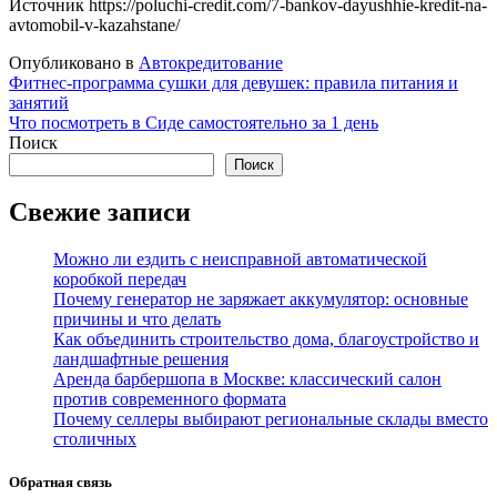
Источник
https://poluchi-credit.com/7-bankov-dayushhie-kredit-na-
avtomobil-v-kazahstane/
Опубликовано в
Автокредитование
Навигация
Фитнес-программа сушки для девушек: правила питания и
занятий
по
Что посмотреть в Сиде самостоятельно за 1 день
записям
Поиск
Поиск
Свежие записи
Можно ли ездить с неисправной автоматической
коробкой передач
Почему генератор не заряжает аккумулятор: основные
причины и что делать
Как объединить строительство дома, благоустройство и
ландшафтные решения
Аренда барбершопа в Москве: классический салон
против современного формата
Почему селлеры выбирают региональные склады вместо
столичных
Обратная связь