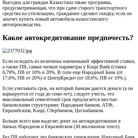
Выгодна для граждан Казахстана также программа,
предусматривающая, что при сдаче старого транспортного
средства на утилизацию, гражданин сделают скидку, если он
захочет купить новый автомобиль казахстанского
автопроизводства.
Какое автокредитование предпочесть?
Если исходить из величины наименьшей эффективной ставки,
а также ПВ, самые низкие параметры у Kaspi Bank (ставка
6,79%, ПВ от 10% и 20%. В топе еще Народный Банк (от
17,6%, ПВ от 20%) и ЦентрКредит (от 18,6%, ПВ от 10%.).
Если учитывать срок, на который банкам даются деньги (а он
варьируется от года до семи лет), следует учесть, что
максимальный семилетний срок предлагается шестью
банковскими структурами: Народным банком, АТФ,
Евразийским, Kaspi, Сбербанком, Цеснабанком.
Больше всего вам выделят денег на автокредитование в
банках Народном и Евразийском (30 миллионов тенге).
Без ПВ работают два банковских учреждения: Народный Банк