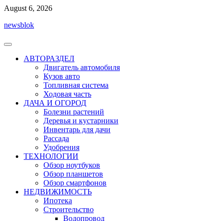
Перейти
August 6, 2026
к
newsblok
содержимому
АВТОРАЗДЕЛ
Двигатель автомобиля
Кузов авто
Топливная система
Ходовая часть
ДАЧА И ОГОРОД
Болезни растений
Деревья и кустарники
Инвентарь для дачи
Рассада
Удобрения
ТЕХНОЛОГИИ
Обзор ноутбуков
Обзор планшетов
Обзор смартфонов
НЕДВИЖИМОСТЬ
Ипотека
Строительство
Водопровод