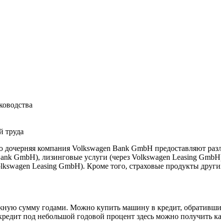
ководства
й труда
его дочерняя компания Volkswagen Bank GmbH предоставляют раз
 Bank GmbH), лизинговые услуги (через Volkswagen Leasing GmbH)
olkswagen Leasing GmbH). Кроме того, страховые продукты друг
жную сумму годами. Можно купить машину в кредит, обратившис
окредит под небольшой годовой процент здесь можно получить к