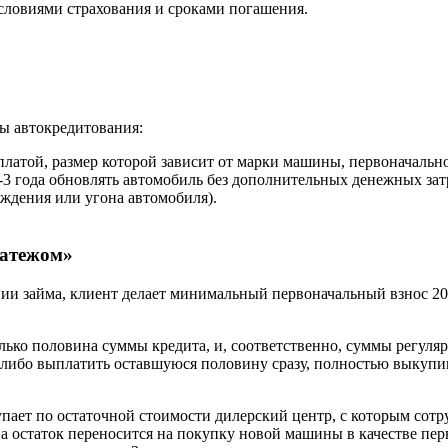
словиями страхования и сроками погашения.
ы автокредитования:
латой, размер которой зависит от марки машины, первоначально
3 года обновлять автомобиль без дополнительных денежных зат
ждения или угона автомобиля).
латежом»
нии займа, клиент делает минимальный первоначальный взнос 2
лько половина суммы кредита, и, соответственно, суммы регуля
 либо выплатить оставшуюся половину сразу, полностью выкупи
ает по остаточной стоимости дилерский центр, с которым сотру
 а остаток переносится на покупку новой машины в качестве пер