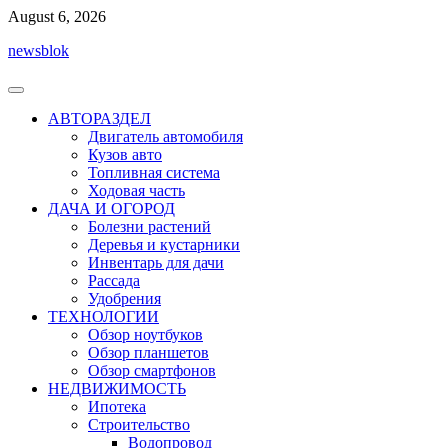
Перейти
August 6, 2026
к
newsblok
содержимому
АВТОРАЗДЕЛ
Двигатель автомобиля
Кузов авто
Топливная система
Ходовая часть
ДАЧА И ОГОРОД
Болезни растений
Деревья и кустарники
Инвентарь для дачи
Рассада
Удобрения
ТЕХНОЛОГИИ
Обзор ноутбуков
Обзор планшетов
Обзор смартфонов
НЕДВИЖИМОСТЬ
Ипотека
Строительство
Водопровод