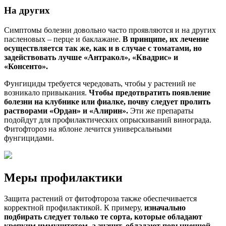
На других
Симптомы болезни довольно часто проявляются и на других
пасленовых – перце и баклажане.
В принципе, их лечение
осуществляется так же, как и в случае с томатами, но
задействовать лучше «Антракол», «Квадрис» и
«Консенто».
Фунгициды требуется чередовать, чтобы у растений не
возникало привыкания.
Чтобы предотвратить появление
болезни на клубнике или фиалке, почву следует пролить
растворами «Ордан» и «Алирин».
Эти же препараты
подойдут для профилактических опрыскиваний винограда.
Фитофтороз на яблоне лечится универсальными
фунгицидами.
Меры профилактики
Защита растений от фитофтороза также обеспечивается
корректной профилактикой. К примеру,
изначально
подбирать следует только те сорта, которые обладают
крепким иммунитетом, а значит, обладают повышенной