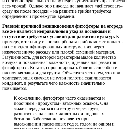
и способно буквально за пару недель уничтожить практически
весь урожай. Однако оно никогда не начинает «действовать»
сразу же после посадки – на развитие грибка требуется
определенный промежуток времени.
Главной причиной возникновения фитофторы на огороде
все же является неправильный уход за посадками и
отсутствие требуемых условий для развития культур.
К
примеру, в теплицу из поликарбоната грибок может попасть
на не продезинфицированных инструментах, через
некачественную рассаду или плохой семенной материал.
Загущенность, для которой характерны малое количество
воздуха и повышенная влажность, идеальна для развития
фитофтороза. Кстати, спровоцировать болезнь способна и
пленочная защита для грунта. Объясняется это тем, что при
температурных скачках изнутри полотна скапливается
конденсат, в результате чего влажность значительно
повышается.
К сожалению, фитофтора часто оказывается и
побочным «продуктом» затяжных осадков. Она
может передаваться по ветру и через грунт,
разноситься на лапках животных и подошвах
ботинок. Заболевание появляется при
высаживании пасленовых год за годом на одном и