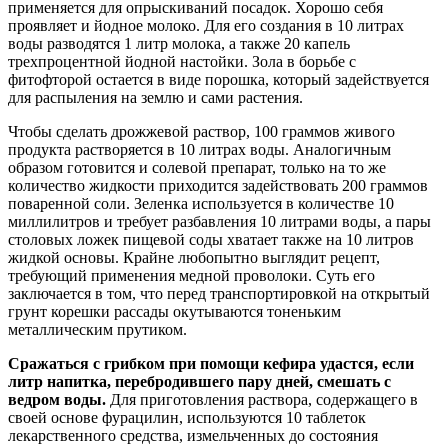
применяется для опрыскиваний посадок. Хорошо себя
проявляет и йодное молоко. Для его создания в 10 литрах
воды разводятся 1 литр молока, а также 20 капель
трехпроцентной йодной настойки. Зола в борьбе с
фитофторой остается в виде порошка, который задействуется
для распыления на землю и сами растения.
Чтобы сделать дрожжевой раствор, 100 граммов живого
продукта растворяется в 10 литрах воды. Аналогичным
образом готовится и солевой препарат, только на то же
количество жидкости приходится задействовать 200 граммов
поваренной соли. Зеленка используется в количестве 10
миллилитров и требует разбавления 10 литрами воды, а пары
столовых ложек пищевой соды хватает также на 10 литров
жидкой основы. Крайне любопытно выглядит рецепт,
требующий применения медной проволоки. Суть его
заключается в том, что перед транспортировкой на открытый
грунт корешки рассады окутываются тоненьким
металлическим прутиком.
Сражаться c грибком при помощи кефира удастся, если
литр напитка, перебродившего пару дней, смешать с
ведром воды.
Для приготовления раствора, содержащего в
своей основе фурацилин, используются 10 таблеток
лекарственного средства, измельченных до состояния