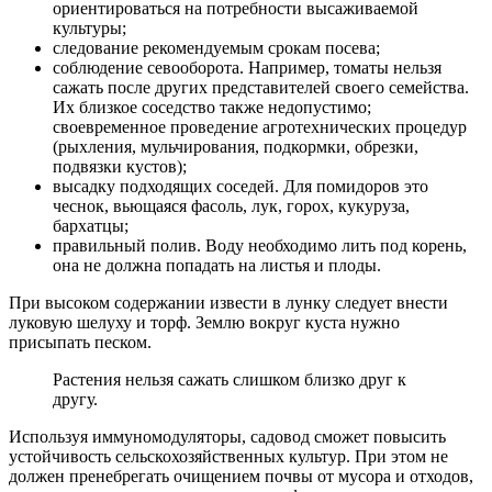
ориентироваться на потребности высаживаемой
культуры;
следование рекомендуемым срокам посева;
соблюдение севооборота. Например, томаты нельзя
сажать после других представителей своего семейства.
Их близкое соседство также недопустимо;
своевременное проведение агротехнических процедур
(рыхления, мульчирования, подкормки, обрезки,
подвязки кустов);
высадку подходящих соседей. Для помидоров это
чеснок, вьющаяся фасоль, лук, горох, кукуруза,
бархатцы;
правильный полив. Воду необходимо лить под корень,
она не должна попадать на листья и плоды.
При высоком содержании извести в лунку следует внести
луковую шелуху и торф. Землю вокруг куста нужно
присыпать песком.
Растения нельзя сажать слишком близко друг к
другу.
Используя иммуномодуляторы, садовод сможет повысить
устойчивость сельскохозяйственных культур. При этом не
должен пренебрегать очищением почвы от мусора и отходов,