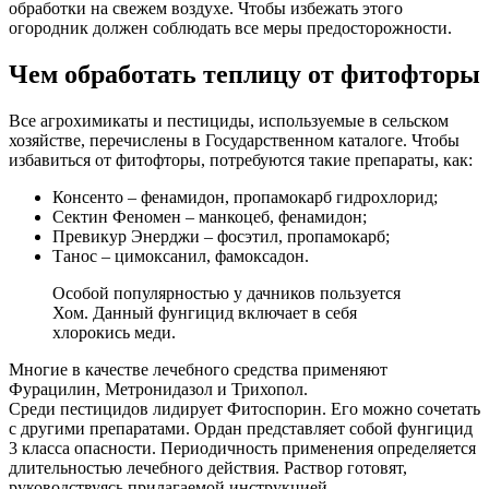
обработки на свежем воздухе. Чтобы избежать этого
огородник должен соблюдать все меры предосторожности.
Чем обработать теплицу от фитофторы
Все агрохимикаты и пестициды, используемые в сельском
хозяйстве, перечислены в Государственном каталоге. Чтобы
избавиться от фитофторы, потребуются такие препараты, как:
Консенто – фенамидон, пропамокарб гидрохлорид;
Сектин Феномен – манкоцеб, фенамидон;
Превикур Энерджи – фосэтил, пропамокарб;
Танос – цимоксанил, фамоксадон.
Особой популярностью у дачников пользуется
Хом. Данный фунгицид включает в себя
хлорокись меди.
Многие в качестве лечебного средства применяют
Фурацилин, Метронидазол и Трихопол.
Среди пестицидов лидирует Фитоспорин. Его можно сочетать
с другими препаратами. Ордан представляет собой фунгицид
3 класса опасности. Периодичность применения определяется
длительностью лечебного действия. Раствор готовят,
руководствуясь прилагаемой инструкцией.