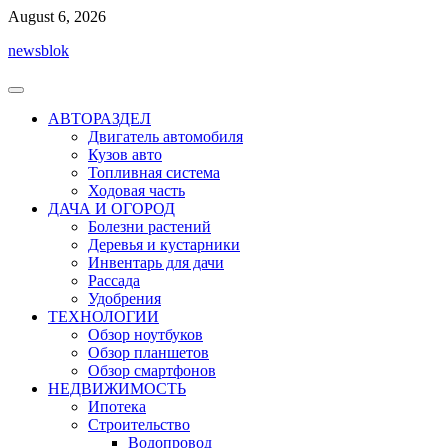
Перейти
August 6, 2026
к
newsblok
содержимому
АВТОРАЗДЕЛ
Двигатель автомобиля
Кузов авто
Топливная система
Ходовая часть
ДАЧА И ОГОРОД
Болезни растений
Деревья и кустарники
Инвентарь для дачи
Рассада
Удобрения
ТЕХНОЛОГИИ
Обзор ноутбуков
Обзор планшетов
Обзор смартфонов
НЕДВИЖИМОСТЬ
Ипотека
Строительство
Водопровод