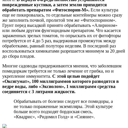
поврежденные кустики, а затем землю приходится
обработать препаратом «Фитоспорин-М».
Если культура
еще не пикировалась, то отдельные контейнеры можно сразу
же заполнить почвой, пролитой тем же «Фитоспорином».
Грунт перед высадкой принято обрабатывать «Алирином»
или любым другим фунгицидным препаратом. Что касается
зараженных зрелых томатов, то опрыскать их от фитофторы
потребуется от 4 до 5 раз, выдерживая промежуток между
обработками, равный полутора неделям. В последний раз
воспользоваться химикатами разрешается минимум за 20 дней
до сбора плодов.
Многие садоводы придерживаются мнения, что заболевшим
помидоркам требуется не только лечение от грибка, но и
укрепление иммунитета.
С этой целью подойдет
«Оксигумат», 100 миллиграммов которого разводятся в
ведре воды, либо «Эксиолом», 1 миллиграмм средства
соединяется с 3 литрами жидкости.
Обрабатывать от болезни следует все помидоры, а
не только пораженные экземпляры. Этой культуре
больше всего подходят бордоская смесь,
«Квадрис», «Ридомил Голд» и «Сияние».