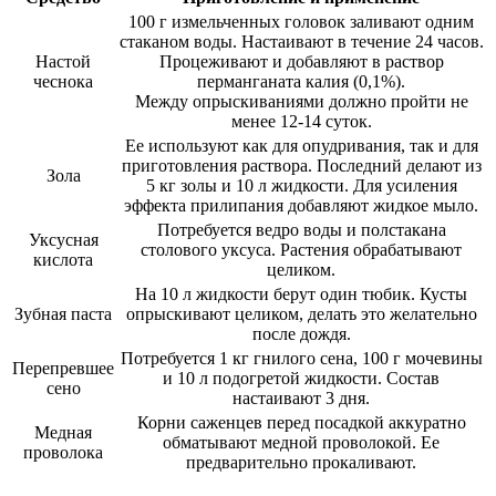
100 г измельченных головок заливают одним
стаканом воды. Настаивают в течение 24 часов.
Настой
Процеживают и добавляют в раствор
чеснока
перманганата калия (0,1%).
Между опрыскиваниями должно пройти не
менее 12-14 суток.
Ее используют как для опудривания, так и для
приготовления раствора. Последний делают из
Зола
5 кг золы и 10 л жидкости. Для усиления
эффекта прилипания добавляют жидкое мыло.
Потребуется ведро воды и полстакана
Уксусная
столового уксуса. Растения обрабатывают
кислота
целиком.
На 10 л жидкости берут один тюбик. Кусты
Зубная паста
опрыскивают целиком, делать это желательно
после дождя.
Потребуется 1 кг гнилого сена, 100 г мочевины
Перепревшее
и 10 л подогретой жидкости. Состав
сено
настаивают 3 дня.
Корни саженцев перед посадкой аккуратно
Медная
обматывают медной проволокой. Ее
проволока
предварительно прокаливают.