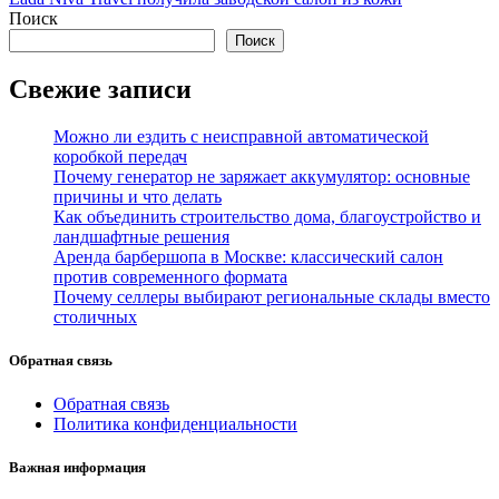
записям
Поиск
Поиск
Свежие записи
Можно ли ездить с неисправной автоматической
коробкой передач
Почему генератор не заряжает аккумулятор: основные
причины и что делать
Как объединить строительство дома, благоустройство и
ландшафтные решения
Аренда барбершопа в Москве: классический салон
против современного формата
Почему селлеры выбирают региональные склады вместо
столичных
Обратная связь
Обратная связь
Политика конфиденциальности
Важная информация