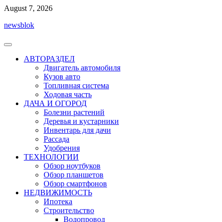
Перейти
August 7, 2026
к
newsblok
содержимому
АВТОРАЗДЕЛ
Двигатель автомобиля
Кузов авто
Топливная система
Ходовая часть
ДАЧА И ОГОРОД
Болезни растений
Деревья и кустарники
Инвентарь для дачи
Рассада
Удобрения
ТЕХНОЛОГИИ
Обзор ноутбуков
Обзор планшетов
Обзор смартфонов
НЕДВИЖИМОСТЬ
Ипотека
Строительство
Водопровод