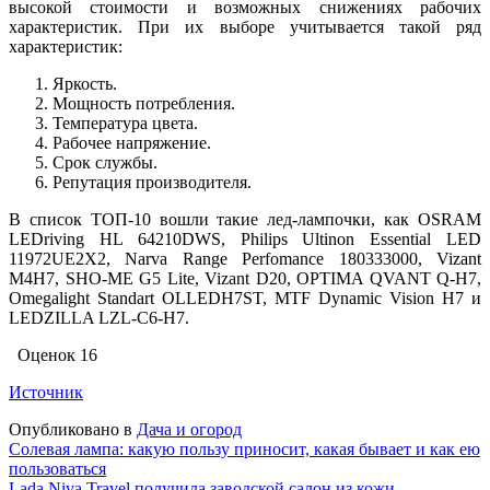
высокой стоимости и возможных снижениях рабочих
характеристик. При их выборе учитывается такой ряд
характеристик:
Яркость.
Мощность потребления.
Температура цвета.
Рабочее напряжение.
Срок службы.
Репутация производителя.
В список ТОП-10 вошли такие лед-лампочки, как OSRAM
LEDriving HL 64210DWS, Philips Ultinon Essential LED
11972UE2X2, Narva Range Perfomance 180333000, Vizant
M4H7, SHO-ME G5 Lite, Vizant D20, OPTIMA QVANT Q-H7,
Omegalight Standart OLLEDH7ST, MTF Dynamic Vision H7 и
LEDZILLA LZL-C6-H7.
Оценок
16
Источник
Опубликовано в
Дача и огород
Навигация
Солевая лампа: какую пользу приносит, какая бывает и как ею
пользоваться
по
Lada Niva Travel получила заводской салон из кожи