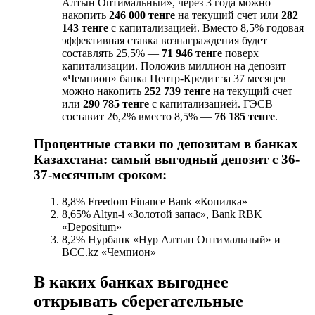
Алтын Оптимальный», через 3 года можно
накопить
246 000 тенге
на текущий счет или
282
143 тенге
с капитализацией. Вместо 8,5% годовая
эффективная ставка вознаграждения будет
составлять 25,5% —
71 946 тенге
поверх
капитализации. Положив миллион на депозит
«Чемпион» банка Центр-Кредит за 37 месяцев
можно накопить
252 739 тенге
на текущий счет
или
290 785 тенге
с капитализацией. ГЭСВ
составит 26,2% вместо 8,5% —
76 185 тенге
.
Процентные ставки по депозитам в банках
Казахстана
: самый выгодный депозит с 36-
37-месячным сроком:
8,8% Freedom Finance Bank «Копилка»
8,65% Altyn-i «Золотой запас», Bank RBK
«Depositum»
8,2% Нурбанк «Нур Алтын Оптимальный» и
BCC.kz «Чемпион»
В каких банках выгоднее
открывать сберегательные