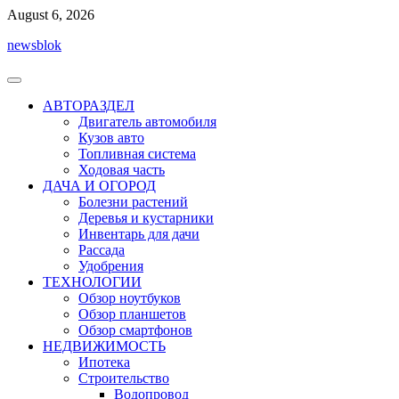
Перейти
August 6, 2026
к
newsblok
содержимому
АВТОРАЗДЕЛ
Двигатель автомобиля
Кузов авто
Топливная система
Ходовая часть
ДАЧА И ОГОРОД
Болезни растений
Деревья и кустарники
Инвентарь для дачи
Рассада
Удобрения
ТЕХНОЛОГИИ
Обзор ноутбуков
Обзор планшетов
Обзор смартфонов
НЕДВИЖИМОСТЬ
Ипотека
Строительство
Водопровод