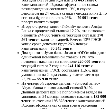
текущий счет за два года или
273 045 тенге
с
капитализацией. Годовая эффективная ставка
вознаграждения составляет 13%, в случае
депозитом на 24 месяца ставка умножается на 2, то
есть она будет составлять 26% —
70 991 тенге
поверх капитализации.
Вторую строчку занял «Гибкий» депозит Альфа-
Банка с процентной ставкой 12,2%, что позволяет
накопить
244 000 тенге
на текущий счет или
270
561 тенге
с капитализацией. Вместо 13% ГЭСВ, в
конце срока депозита будет 26% поверх
капитализации –
70 345 тенге.
Два депозита Jýsan банка Jusan и «ОГО» обладают
одинаковой номинальной ставкой 11%, что
позволяет накопить на миллионе
220 000 тенге
на
текущий счет за 2 года или
241 116 тенге
с
капитализацией. ГЭСВ составляет 11,6%, при
умножении на 2 года ставка увеличивается до
23,2% —
55 938 тенге
.
На четвертой строчке депозит «Золотой запас»
Altyn-i банка с номинальной ставкой 9,1%.
Данный депозит при не пополняемом вкладе на
миллион, за 24 месяца позволяет накопить
182 000
тенге
на счет или
195 828 тенге
с капитализацией.
Годовая эффективная ставка вознаграждения