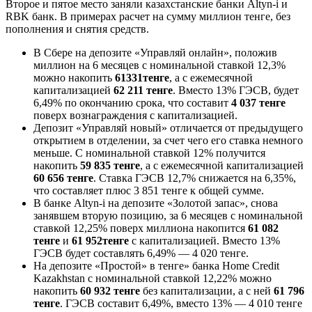
Второе и пятое место заняли казахстанские банки Altyn-i и
RBK банк. В примерах расчет на сумму миллион тенге, без
пополнения и снятия средств.
В Сбере на депозите «Управляй онлайн», положив
миллион на 6 месяцев с номинальной ставкой 12,3%
можно накопить
61331
тенге
, а с ежемесячной
капитализацией
62 211 тенге
. Вместо 13% ГЭСВ, будет
6,49% по окончанию срока, что составит
4 037 тенге
поверх вознаграждения с капитализацией.
Депозит «Управляй новый» отличается от предыдущего
открытием в отделении, за счет чего его ставка немного
меньше. С номинальной ставкой 12% получится
накопить
59 835 тенге
, а с ежемесячной капитализацией
60 656 тенге
. Ставка ГЭСВ 12,7% снижается на 6,35%,
что составляет плюс 3 851 тенге к общей сумме.
В банке Altyn-i на депозите «Золотой запас», снова
занявшем вторую позицию, за 6 месяцев с номинальной
ставкой 12,25% поверх миллиона накопится
61 082
тенге
и
61 952
тенге
с капитализацией. Вместо 13%
ГЭСВ будет составлять 6,49% — 4 020 тенге.
На депозите «Простой» в тенге» банка Home Credit
Kazakhstan с номинальной ставкой 12,22% можно
накопить
60 932 тенге
без капитализации, а с ней
61 796
тенге
. ГЭСВ составит 6,49%, вместо 13% — 4 010 тенге