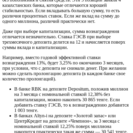
казахстанских банка, которые отличаются хорошей
стабильностью. Если вкладывать большую сумму, то есть
различия процентных ставок. Если же вклад на сумму до
одного миллиона, различий практически нет.
Даже при выборе капитализации, сумма вознаграждения
отличается незначительно. Ставка ГЭСВ при выборе
трехмесячного депозита делится на 12 и начисляется поверх
суммы вклада и капитализации.
Например, вместо годовой эффективной ставки
вознаграждения 13%, будет 3,25% по окончанию 3 месяцев,
при условии, что с депозита не снимали денег. При желании
можно сделать пролонгацию депозита (в каждом банке свое
количество пролонгаций).
В банке RBK на депозите Depositum, положив миллион
на 3 месяца с номинальной ставкой 12,38% без
капитализации, можно накопить 30 865 тенге. Если
добавить ставку ГЭСВ, то к вознаграждению добавится
1 003 тенге.
В банках Altyn-i на депозите «Золотой запас» или
ЦентрКредит на депозите «Чемпион», за 3 месяца с
номинальной ставкой 12,25% поверх миллиона
накопится практически такая же сумма — 30 541 тенге.