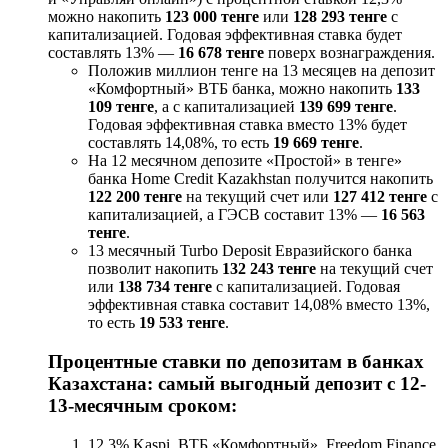
можно накопить
123 000 тенге
или
128 293 тенге
с
капитализацией. Годовая эффективная ставка будет
составлять 13% —
16 678 тенге
поверх вознаграждения.
Положив миллион тенге на 13 месяцев на депозит
«Комфортный» ВТБ банка, можно накопить
133
109 тенге
, а с капитализацией
139 699 тенге
.
Годовая эффективная ставка вместо 13% будет
составлять 14,08%, то есть
19 669 тенге
.
На 12 месячном депозите «Простой» в тенге»
банка Home Credit Kazakhstan получится накопить
122 200 тенге
на текущий счет или
127 412 тенге
с
капитализацией, а ГЭСВ составит 13% —
16 563
тенге
.
13 месячный Turbo Deposit Евразийского банка
позволит накопить
132 243 тенге
на текущий счет
или
138 734 тенге
с капитализацией. Годовая
эффективная ставка составит 14,08% вместо 13%,
то есть
19 533 тенге
.
Процентные ставки по депозитам в банках
Казахстана
: самый выгодный депозит с 12-
13-месячным сроком:
12,3% Kaspi, ВТБ «Комфортный», Freedom Finance