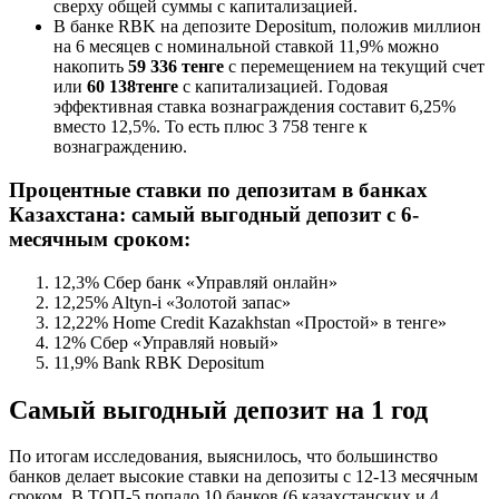
сверху общей суммы с капитализацией.
В банке RBK на депозите Depositum, положив миллион
на 6 месяцев с номинальной ставкой 11,9% можно
накопить
59 336 тенге
с перемещением на текущий счет
или
60 138
тенге
с капитализацией. Годовая
эффективная ставка вознаграждения составит 6,25%
вместо 12,5%. То есть плюс 3 758 тенге к
вознаграждению.
Процентные ставки по депозитам в банках
Казахстана
: самый выгодный депозит с 6-
месячным сроком:
12,3% Сбер банк «Управляй онлайн»
12,25% Altyn-i «Золотой запас»
12,22% Home Credit Kazakhstan «Простой» в тенге»
12% Сбер «Управляй новый»
11,9% Bank RBK Depositum
Самый выгодный депозит на 1 год
По итогам исследования, выяснилось, что большинство
банков делает высокие ставки на депозиты с 12-13 месячным
сроком. В ТОП-5 попало 10 банков (6 казахстанских и 4