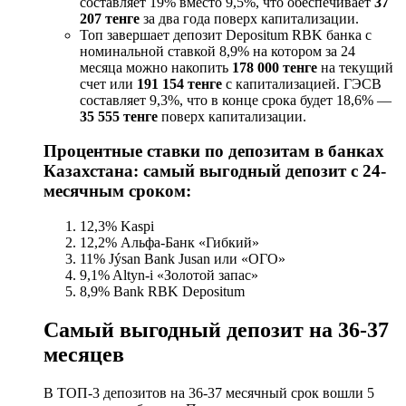
составляет 19% вместо 9,5%, что обеспечивает
37
207 тенге
за два года поверх капитализации.
Топ завершает депозит Depositum RBK банка с
номинальной ставкой 8,9% на котором за 24
месяца можно накопить
178 000 тенге
на текущий
счет или
191 154 тенге
с капитализацией. ГЭСВ
составляет 9,3%, что в конце срока будет 18,6% —
35 555 тенге
поверх капитализации.
Процентные ставки по депозитам в банках
Казахстана
: самый выгодный депозит с 24-
месячным сроком:
12,3% Kaspi
12,2% Альфа-Банк «Гибкий»
11% Jýsan Bank Jusan или «ОГО»
9,1% Altyn-i «Золотой запас»
8,9% Bank RBK Depositum
Самый выгодный депозит на 36-37
месяцев
В ТОП-3 депозитов на 36-37 месячный срок вошли 5