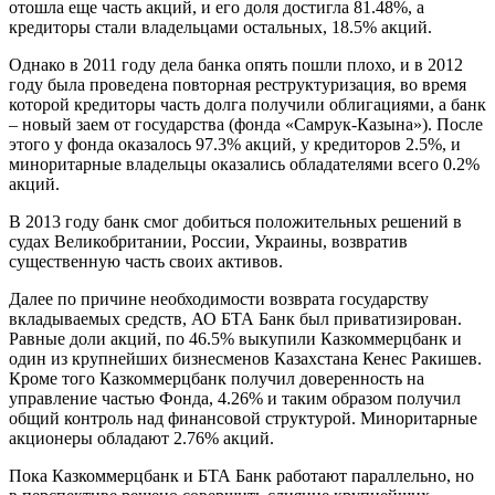
отошла еще часть акций, и его доля достигла 81.48%, а
кредиторы стали владельцами остальных, 18.5% акций.
Однако в 2011 году дела банка опять пошли плохо, и в 2012
году была проведена повторная реструктуризация, во время
которой кредиторы часть долга получили облигациями, а банк
– новый заем от государства (фонда «Самрук-Казына»). После
этого у фонда оказалось 97.3% акций, у кредиторов 2.5%, и
миноритарные владельцы оказались обладателями всего 0.2%
акций.
В 2013 году банк смог добиться положительных решений в
судах Великобритании, России, Украины, возвратив
существенную часть своих активов.
Далее по причине необходимости возврата государству
вкладываемых средств, АО БТА Банк был приватизирован.
Равные доли акций, по 46.5% выкупили Казкоммерцбанк и
один из крупнейших бизнесменов Казахстана Кенес Ракишев.
Кроме того Казкоммерцбанк получил доверенность на
управление частью Фонда, 4.26% и таким образом получил
общий контроль над финансовой структурой. Миноритарные
акционеры обладают 2.76% акций.
Пока Казкоммерцбанк и БТА Банк работают параллельно, но