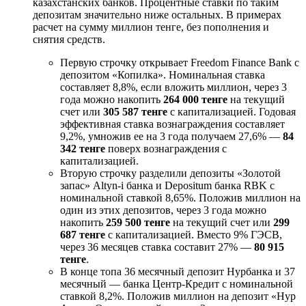
казахстанских банков. Процентные ставки по таким
депозитам значительно ниже остальных. В примерах
расчет на сумму миллион тенге, без пополнения и
снятия средств.
Первую строчку открывает Freedom Finance Bank с
депозитом «Копилка». Номинальная ставка
составляет 8,8%, если вложить миллион, через 3
года можно накопить
264 000 тенге
на текущий
счет или
305 587 тенге
с капитализацией. Годовая
эффективная ставка вознаграждения составляет
9,2%, умножив ее на 3 года получаем 27,6% —
84
342 тенге
поверх вознаграждения с
капитализацией.
Вторую строчку разделили депозиты «Золотой
запас» Altyn-i банка и Depositum банка RBK с
номинальной ставкой 8,65%. Положив миллион на
один из этих депозитов, через 3 года можно
накопить
259 500 тенге
на текущий счет или
299
687 тенге
с капитализацией. Вместо 9% ГЭСВ,
через 36 месяцев ставка составит 27% —
80 915
тенге
.
В конце топа 36 месячный депозит Нурбанка и 37
месячный — банка Центр-Кредит с номинальной
ставкой 8,2%. Положив миллион на депозит «Нур