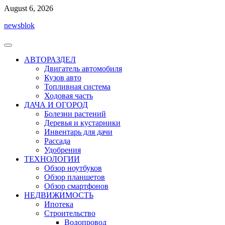
Перейти
August 6, 2026
к
newsblok
содержимому
АВТОРАЗДЕЛ
Двигатель автомобиля
Кузов авто
Топливная система
Ходовая часть
ДАЧА И ОГОРОД
Болезни растений
Деревья и кустарники
Инвентарь для дачи
Рассада
Удобрения
ТЕХНОЛОГИИ
Обзор ноутбуков
Обзор планшетов
Обзор смартфонов
НЕДВИЖИМОСТЬ
Ипотека
Строительство
Водопровод