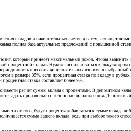
мления вкладов и накопительных счетов для тех, кто ищет возм
 самая полная база актуальных предложений с повышенной ставко
епозит, который принесет максимальный доход. Чтобы выяснить 
довой процентной ставки. Нужно воспользоваться калькулятором 
 периодичность внесения дополнительных взносов в выбранный в
логом в размере 35%, если процентная ставка по вкладу в рубл
 процентная ставка составляет более 9%.
оизвести расчет суммы вклада с процентами. В депозитном кальк
жете задать произвольно с точностью до одного дня. Депозитный
имости от того, будут проценты добавляться к сумме вклада либ
величивается сумма вашего вклада, ведь при выборе такого спо