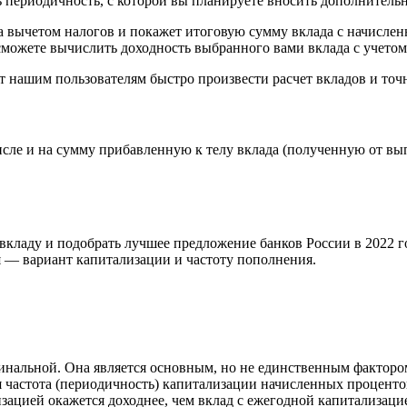
ь периодичность, с которой вы планируете вносить дополнитель
 за вычетом налогов и покажет итоговую сумму вклада с начисл
сможете вычислить доходность выбранного вами вклада с учетом 
т нашим пользователям быстро произвести расчет вкладов и точ
сле и на сумму прибавленную к телу вклада (полученную от вы
вкладу и подобрать лучшее предложение банков России в 2022 г
ия — вариант капитализации и частоту пополнения.
номинальной. Она является основным, но не единственным факто
астота (периодичность) капитализации начисленных процентов
зацией окажется доходнее, чем вклад с ежегодной капитализаци