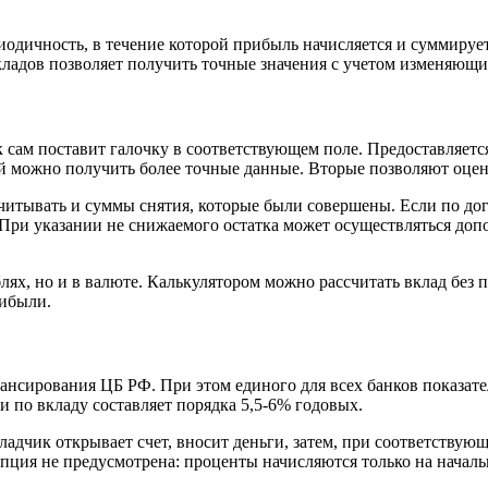
дичность, в течение которой прибыль начисляется и суммируетс
вкладов позволяет получить точные значения с учетом изменяющ
к сам поставит галочку в соответствующем поле. Предоставляет
й можно получить более точные данные. Вторые позволяют оце
учитывать и суммы снятия, которые были совершены. Если по дог
. При указании не снижаемого остатка может осуществляться до
лях, но и в валюте. Калькулятором можно рассчитать вклад без 
рибыли.
нсирования ЦБ РФ. При этом единого для всех банков показателя
и по вкладу составляет порядка 5,5-6% годовых.
дчик открывает счет, вносит деньги, затем, при соответствую
пция не предусмотрена: проценты начисляются только на начал