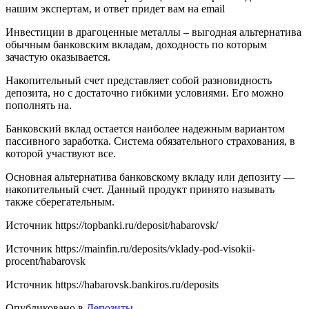
нашим экспертам, и ответ придет вам на email
Инвестиции в драгоценные металлы – выгодная альтернатива
обычным банковским вкладам, доходность по которым
зачастую оказывается.
Накопительный счет представляет собой разновидность
депозита, но с достаточно гибкими условиями. Его можно
пополнять на.
Банковский вклад остается наиболее надежным вариантом
пассивного заработка. Система обязательного страхования, в
которой участвуют все.
Основная альтернатива банковскому вкладу или депозиту —
накопительный счет. Данный продукт принято называть
также сберегательным.
Источник
https://topbanki.ru/deposit/habarovsk/
Источник
https://mainfin.ru/deposits/vklady-pod-visokii-
procent/habarovsk
Источник
https://habarovsk.bankiros.ru/deposits
Опубликовано в
Депозиты