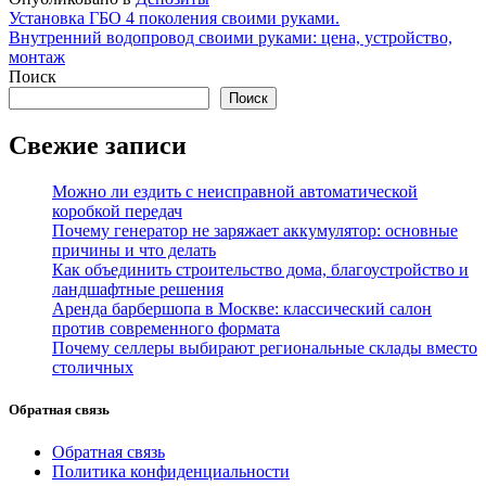
Навигация
Установка ГБО 4 поколения своими руками.
Внутренний водопровод своими руками: цена, устройство,
по
монтаж
записям
Поиск
Поиск
Свежие записи
Можно ли ездить с неисправной автоматической
коробкой передач
Почему генератор не заряжает аккумулятор: основные
причины и что делать
Как объединить строительство дома, благоустройство и
ландшафтные решения
Аренда барбершопа в Москве: классический салон
против современного формата
Почему селлеры выбирают региональные склады вместо
столичных
Обратная связь
Обратная связь
Политика конфиденциальности