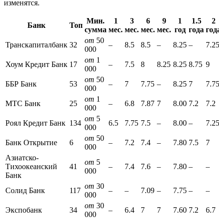
изменятся.
Мин.
1
3
6
9
1
1.5
2
Банк
Топ
сумма
мес.
мес.
мес.
мес.
год
года
год
от
50
Транскапиталбанк
32
–
8.5
8.5
–
8.25
–
7.2
000
от
1
Хоум Кредит Банк
17
–
7.5
8
8.25
8.25
8.75
9
000
от
50
ББР Банк
53
–
7
7.75
–
8.25
7
7.7
000
от
1
МТС Банк
25
–
6.8
7.87
7
8.00
7.2
7.2
000
от
5
Роял Кредит Банк
134
6.5
7.75
7.5
–
8.00
–
7.2
000
от
50
Банк Открытие
6
–
7.2
7.4
–
7.80
7.5
7
000
Азиатско-
от
5
Тихоокеанский
41
–
7.4
7.6
–
7.80
–
–
000
Банк
от
30
Солид Банк
117
–
–
7.09
–
7.75
–
–
000
от
30
Экспобанк
34
–
6.4
7
7
7.60
7.2
6.7
000