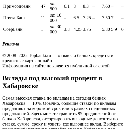
от
Примсоцбанк
47
6.1
8
8.3
–
7.60
–
–
500
от
10
Почта Банк
11
–
6.5
7.25
–
7.50
7
–
000
от
30
СберБанк
1
3.8
4.25
3.75
–
5.80
5.9
6
000
Реклама
© 2008–2022 Topbanki.ru — отзывы о банках, кредиты и
кредитные карты онлайн
Информация на сайте не является публичной офертой
Вклады под высокий процент в
Хабаровске
Самая высокая ставка по вкладам на сегодня банках
Хабаровска — 10%. Обычно, большие ставки по вкладам
предлагают на короткий срок или в рамках специальных
предложений. Здесь можете сравнить 85 предложений от
банков Хабаровска, отсортировать выгодные депозиты по
ставке, сумме, сроку и узнать, где выгоднее вклад. Выберите