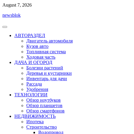
Перейти
August 7, 2026
к
newsblok
содержимому
АВТОРАЗДЕЛ
Двигатель автомобиля
Кузов авто
Топливная система
Ходовая часть
ДАЧА И ОГОРОД
Болезни растений
Деревья и кустарники
Инвентарь для дачи
Рассада
Удобрения
ТЕХНОЛОГИИ
Обзор ноутбуков
Обзор планшетов
Обзор смартфонов
НЕДВИЖИМОСТЬ
Ипотека
Строительство
Водопровод