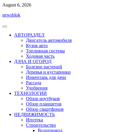
Перейти
August 6, 2026
к
newsblok
содержимому
АВТОРАЗДЕЛ
Двигатель автомобиля
Кузов авто
Топливная система
Ходовая часть
ДАЧА И ОГОРОД
Болезни растений
Деревья и кустарники
Инвентарь для дачи
Рассада
Удобрения
ТЕХНОЛОГИИ
Обзор ноутбуков
Обзор планшетов
Обзор смартфонов
НЕДВИЖИМОСТЬ
Ипотека
Строительство
Водопровод