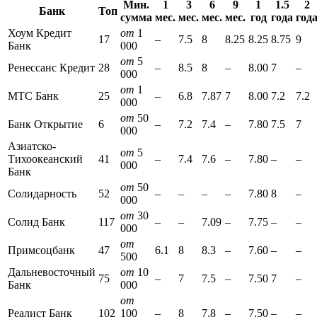
Мин.
1
3
6
9
1
1.5
2
Банк
Топ
сумма
мес.
мес.
мес.
мес.
год
года
год
Хоум Кредит
от
1
17
–
7.5
8
8.25
8.25
8.75
9
Банк
000
от
5
Ренессанс Кредит
28
–
8.5
8
–
8.00
7
–
000
от
1
МТС Банк
25
–
6.8
7.87
7
8.00
7.2
7.2
000
от
50
Банк Открытие
6
–
7.2
7.4
–
7.80
7.5
7
000
Азиатско-
от
5
Тихоокеанский
41
–
7.4
7.6
–
7.80
–
–
000
Банк
от
50
Солидарность
52
–
–
–
–
7.80
8
–
000
от
30
Солид Банк
117
–
–
7.09
–
7.75
–
–
000
от
Примсоцбанк
47
6.1
8
8.3
–
7.60
–
–
500
Дальневосточный
от
10
75
–
7
7.5
–
7.50
7
–
Банк
000
от
Реалист Банк
102
100
–
8
7.8
–
7.50
–
–