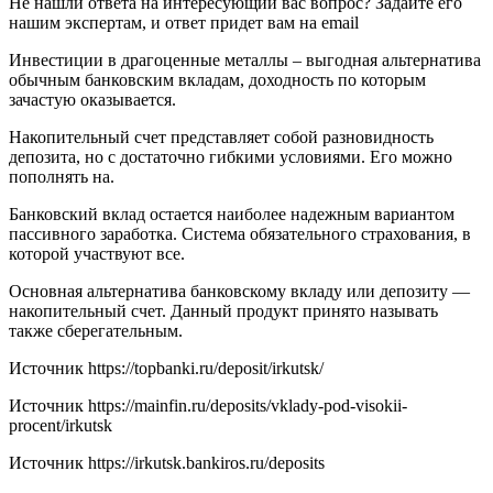
Не нашли ответа на интересующий вас вопрос? Задайте его
нашим экспертам, и ответ придет вам на email
Инвестиции в драгоценные металлы – выгодная альтернатива
обычным банковским вкладам, доходность по которым
зачастую оказывается.
Накопительный счет представляет собой разновидность
депозита, но с достаточно гибкими условиями. Его можно
пополнять на.
Банковский вклад остается наиболее надежным вариантом
пассивного заработка. Система обязательного страхования, в
которой участвуют все.
Основная альтернатива банковскому вкладу или депозиту —
накопительный счет. Данный продукт принято называть
также сберегательным.
Источник
https://topbanki.ru/deposit/irkutsk/
Источник
https://mainfin.ru/deposits/vklady-pod-visokii-
procent/irkutsk
Источник
https://irkutsk.bankiros.ru/deposits