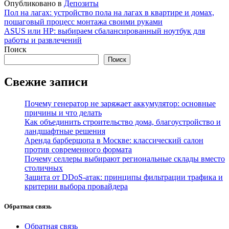
Опубликовано в
Депозиты
Навигация
Пол на лагах: устройство пола на лагах в квартире и домах,
пошаговый процесс монтажа своими руками
по
ASUS или HP: выбираем сбалансированный ноутбук для
записям
работы и развлечений
Поиск
Поиск
Свежие записи
Почему генератор не заряжает аккумулятор: основные
причины и что делать
Как объединить строительство дома, благоустройство и
ландшафтные решения
Аренда барбершопа в Москве: классический салон
против современного формата
Почему селлеры выбирают региональные склады вместо
столичных
Защита от DDoS-атак: принципы фильтрации трафика и
критерии выбора провайдера
Обратная связь
Обратная связь