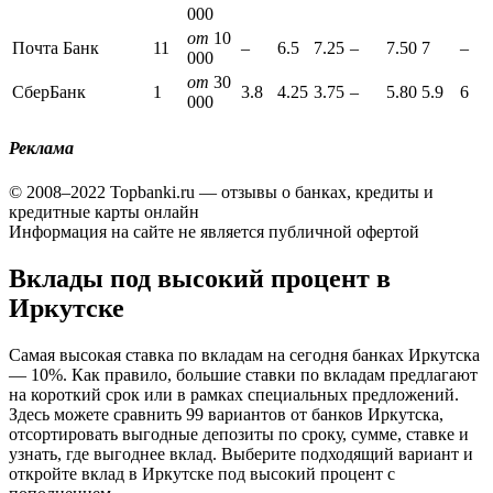
000
от
10
Почта Банк
11
–
6.5
7.25
–
7.50
7
–
000
от
30
СберБанк
1
3.8
4.25
3.75
–
5.80
5.9
6
000
Реклама
© 2008–2022 Topbanki.ru — отзывы о банках, кредиты и
кредитные карты онлайн
Информация на сайте не является публичной офертой
Вклады под высокий процент в
Иркутске
Самая высокая ставка по вкладам на сегодня банках Иркутска
— 10%. Как правило, большие ставки по вкладам предлагают
на короткий срок или в рамках специальных предложений.
Здесь можете сравнить 99 вариантов от банков Иркутска,
отсортировать выгодные депозиты по сроку, сумме, ставке и
узнать, где выгоднее вклад. Выберите подходящий вариант и
откройте вклад в Иркутске под высокий процент с