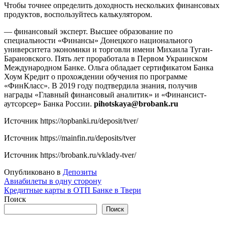
Чтобы точнее определить доходность нескольких финансовых
продуктов, воспользуйтесь калькулятором.
— финансовый эксперт. Высшее образование по
специальности «Финансы» Донецкого национального
университета экономики и торговли имени Михаила Туган-
Барановского. Пять лет проработала в Первом Украинском
Международном Банке. Ольга обладает сертификатом Банка
Хоум Кредит о прохождении обучения по программе
«ФинКласс». В 2019 году подтвердила знания, получив
награды «Главный финансовый аналитик» и «Финансист-
аутсорсер» Банка России.
pihotskaya@brobank.ru
Источник
https://topbanki.ru/deposit/tver/
Источник
https://mainfin.ru/deposits/tver
Источник
https://brobank.ru/vklady-tver/
Опубликовано в
Депозиты
Навигация
Авиабилеты в одну сторону
Кредитные карты в ОТП Банке в Твери
по
Поиск
записям
Поиск