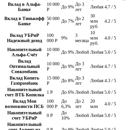
Вклад в Альфа-
10 000
До 3
До 9%
Любая
4.7 / 5
Банке
Р
лет
30
Вклад в Тинькофф
50 000
До 2
До 7%
млн
4.2 / 5
Банке
Р
лет
руб.
10
Вклад УБРиР
100
3
9%
млн
4.0 / 5
Надежный доход
000 Р
месяца
руб.
Накопительный
10 000
До 9%
Любой
Любая
5.0 / 5
Альфа-Счёт
Р
Вклад
10 000
До 3
Оптимальный
До 9%
Любая
4.7 / 5
Р
лет
Совкомбанк
Вклад Копить
15 000
До 3
До 8%
Любая
4.3 / 5
Газпромбанк
Р
лет
Накопительный
1 Р
До 6%
Любой
Любая
5.0 / 5
счет ВТБ Копилка
Вклад Мои
100
До
До 2
20
4.0 / 5
возможности ПСБ
000 Р
6,3%
лет
млн
Накопительный
До
0 Р
Любой
Любая
5.0 / 5
счет УБРиР
10%
Накопительный
счет Акцент на
0 Р
До 9%
Любой
Любая
5.0 / 5