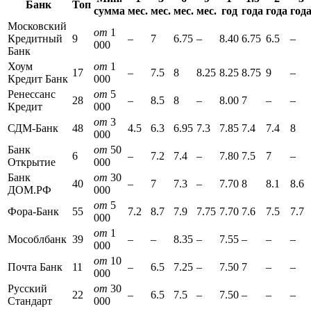
Банк
Топ
сумма
мес.
мес.
мес.
мес.
год
года
года
год
Московский
от
1
Кредитный
9
–
7
6.75
–
8.40
6.75
6.5
–
000
Банк
Хоум
от
1
17
–
7.5
8
8.25
8.25
8.75
9
–
Кредит Банк
000
Ренессанс
от
5
28
–
8.5
8
–
8.00
7
–
–
Кредит
000
от
3
СДМ-Банк
48
4.5
6.3
6.95
7.3
7.85
7.4
7.4
8
000
Банк
от
50
6
–
7.2
7.4
–
7.80
7.5
7
–
Открытие
000
Банк
от
30
40
–
7
7.3
–
7.70
8
8.1
8.6
ДОМ.РФ
000
от
5
Фора-Банк
55
7.2
8.7
7.9
7.75
7.70
7.6
7.5
7.7
000
от
1
Мособлбанк
39
–
–
8.35
–
7.55
–
–
–
000
от
10
Почта Банк
11
–
6.5
7.25
–
7.50
7
–
–
000
Русский
от
30
22
–
6.5
7.5
–
7.50
–
–
–
Стандарт
000