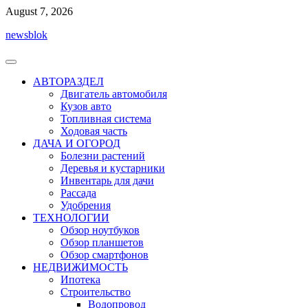
Перейти
August 7, 2026
к
newsblok
содержимому
АВТОРАЗДЕЛ
Двигатель автомобиля
Кузов авто
Топливная система
Ходовая часть
ДАЧА И ОГОРОД
Болезни растений
Деревья и кустарники
Инвентарь для дачи
Рассада
Удобрения
ТЕХНОЛОГИИ
Обзор ноутбуков
Обзор планшетов
Обзор смартфонов
НЕДВИЖИМОСТЬ
Ипотека
Строительство
Водопровод