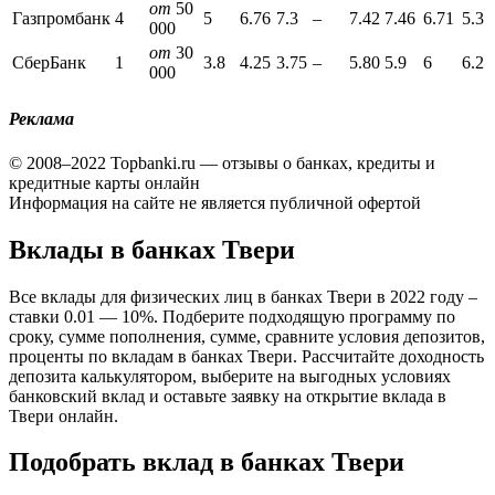
от
50
Газпромбанк
4
5
6.76
7.3
–
7.42
7.46
6.71
5.3
000
от
30
СберБанк
1
3.8
4.25
3.75
–
5.80
5.9
6
6.2
000
Реклама
© 2008–2022 Topbanki.ru — отзывы о банках, кредиты и
кредитные карты онлайн
Информация на сайте не является публичной офертой
Вклады в банках Твери
Все вклады для физических лиц в банках Твери в 2022 году –
ставки 0.01 — 10%. Подберите подходящую программу по
сроку, суммe пополнения, сумме, сравните условия депозитов,
проценты по вкладам в банках Твери. Рассчитайте доходность
депозита калькулятором, выберите на выгодных условиях
банковский вклад и оставьте заявку на открытие вклада в
Твери онлайн.
Подобрать вклад в банках Твери