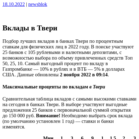
Опубликовано
Опубликовано
18.10.2022
|
newsblok
Вклады в Твери
Подбор лучших вкладов в банках Твери по процентным
ставкам для физических лиц в 2022 году. В поиске участвуют
25 банков с 105 рублевыми и валютными депозитами, с
возможностью выбора по объему привлеченных средств Топ
50, 25, 10. Самый выгодный процент по вкладу в
Газпромбанке — 10% в рублях и в ВТБ — 5% в долларах
США. Данные обновлены
2 ноября 2022 в 09:14
.
Максимальные проценты по вкладам
в Твери
Сравнительная таблица вкладов с самыми высокими ставками
на сегодня в банках Твери. В выборе участвуют выгодные
предложения 25 банков с первоначальной суммой открытия
до 150 000 руб.
Внимание!
Необходимо выбрать срок вклада
(по умолчанию установлен 1 год) — ставки и банки
изменятся.
Мин.
1
3
6
9
1
1.5
2
3