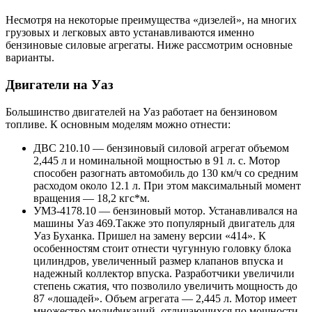
Несмотря на некоторые преимущества «дизелей», на многих
грузовых и легковых авто устанавливаются именно
бензиновые силовые агрегаты. Ниже рассмотрим основные
варианты.
Двигатели на Уаз
Большинство двигателей на Уаз работает на бензиновом
топливе. К основным моделям можно отнести:
ДВС 210.10 — бензиновый силовой агрегат объемом
2,445 л и номинальной мощностью в 91 л. с. Мотор
способен разогнать автомобиль до 130 км/ч со средним
расходом около 12.1 л. При этом максимальный момент
вращения — 18,2 кгс*м.
УМЗ-4178.10 — бензиновый мотор. Устанавливался на
машины Уаз 469.Также это популярный двигатель для
Уаз Буханка. Пришел на замену версии «414». К
особенностям стоит отнести чугунную головку блока
цилиндров, увеличенный размер клапанов впуска и
надежный коллектор впуска. Разработчики увеличили
степень сжатия, что позволило увеличить мощность до
87 «лошадей». Объем агрегата — 2,445 л. Мотор имеет
множество модификаций, отличающихся по мощности,