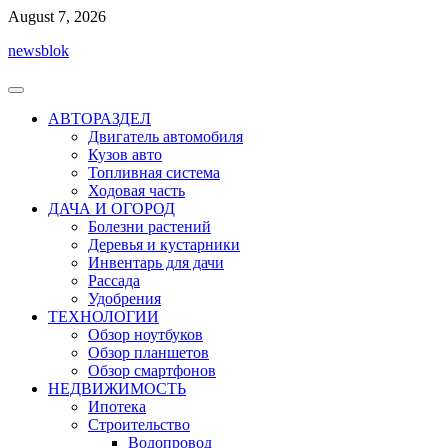
Перейти
August 7, 2026
к
newsblok
содержимому
АВТОРАЗДЕЛ
Двигатель автомобиля
Кузов авто
Топливная система
Ходовая часть
ДАЧА И ОГОРОД
Болезни растений
Деревья и кустарники
Инвентарь для дачи
Рассада
Удобрения
ТЕХНОЛОГИИ
Обзор ноутбуков
Обзор планшетов
Обзор смартфонов
НЕДВИЖИМОСТЬ
Ипотека
Строительство
Водопровод