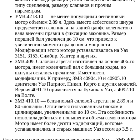
типу сцепления, размеру клапанов и прочим
параметрам.
УМЗ-4218.10 — не менее популярный бензиновый
мотор объемом 2,89 л. Здесь вместо асбестового шнура
предусмотрен сальник, а на задней цапфе коленчатого
вала внесены правки в фиксацию маховика. Размер
поршней был увеличен до 10 см, что привело к
увеличению момента вращения и мощности.
Модификации этого мотора устанавливались на Уаз
3151, 3153, Симбир, Хантер и других.
ЗМЗ-409. Силовой агрегат изготовлен на основе 406-го
мотора, имеет коленчатый вал с большим ходом, но
шатуны остались прежними. Имеет шесть
модификаций. К примеру, ЗМЗ 40904.10 и 40905.10 —
двигатели Уаз Патриот, Пикап, Карго и других моделей.
Версия 4091.10 применяется на буханках Уаз, а 4092.10
на Волге.
ЗМЗ 410.10 — бензиновый силовой агрегат на 2,89 л и
84 «лошади». Отличается гильзованным блоком и
цилиндрами, увеличенными до 10 см. Эта особенность
позволила добиться и повышения объема самого мотора.
Мотор имеет более десяти модификаций, которые
устанавливались н старых машинах Уаз весом до 3,5 т.
Для примера приведем пример двигателя для Уаз — ЗМЗ 409,