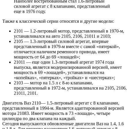
Наиболее востребованным стал 1.6-литровый
силовой агрегат с 8 клапанами, представленный
еще в 1976 году.
Также к классической серии относятся и другие модели:
2101 — 1.2-литровый мотор, представленный в 1970-м,
устанавливался на авто 2105, 2106, 21011 и 2103;
2105 — 1.3-литровый силовой агрегат, впервые
представленный в 1979-м вместе с самой «пятеркой»,
отличается наличием ременного привода, имеет
мощность от 64 до 69 «лошадей»;
21011 — еще один 1.3-литровый агрегат 1974 года
выпуска, является модернизированной версией, имеет
мощность в 69 «лошадей», устанавливался на
«копейках», «пятерках», «тройках» и «шестерках»;
2103 — мотор на 1.5 л с 8-ю клапанами,
представленный в 1972-м, устанавливался на 2105, 2106,
21011, 2101.
Двигатель Ваз 2110— 1.5-литровый агрегат с 8 клапанами,
представленный в 1994-м. Является адаптированной версией
мотора 21083. Имеет мощность в 73 «лошади», четыре
цилиндра по два клапана на каждый.
Сегодня выпускаются обновленные двигатели Ваз на 1.4, 1.6
и 1.8 л. Для примера рассмотрим 1.6-литровый агрегат с 8