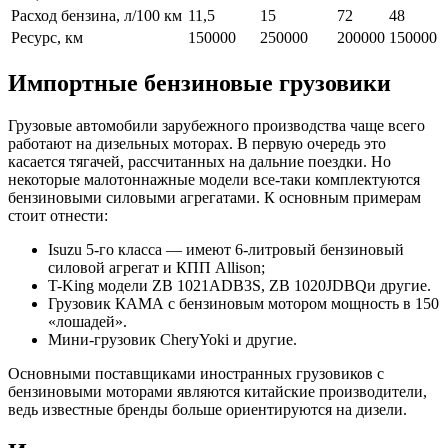
Расход бензина, л/100 км
11,5
15
72
48
Ресурс, км
150000
250000
200000
150000
Импортные бензиновые грузовики
Грузовые автомобили зарубежного производства чаще всего
работают на дизельных моторах. В первую очередь это
касается тягачей, рассчитанных на дальние поездки. Но
некоторые малотоннажные модели все-таки комплектуются
бензиновыми силовыми агрегатами. К основным примерам
стоит отнести:
Isuzu 5-го класса — имеют 6-литровый бензиновый
силовой агрегат и КПП Allison;
T-King модели ZB 1021ADB3S, ZB 1020JDBQи другие.
Грузовик КАМА с бензиновым мотором мощность в 150
«лошадей».
Мини-грузовик CheryYoki и другие.
Основными поставщиками иностранных грузовиков с
бензиновыми моторами являются китайские производители,
ведь известные бренды больше ориентируются на дизели.