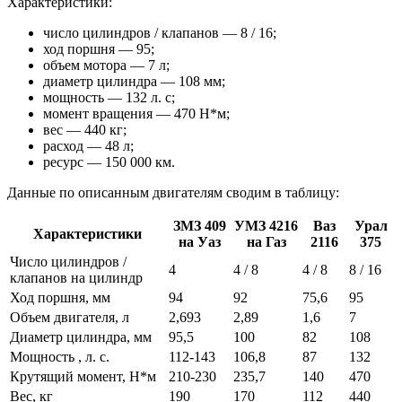
Характеристики:
число цилиндров / клапанов — 8 / 16;
ход поршня — 95;
объем мотора — 7 л;
диаметр цилиндра — 108 мм;
мощность — 132 л. с;
момент вращения — 470 Н*м;
вес — 440 кг;
расход — 48 л;
ресурс — 150 000 км.
Данные по описанным двигателям сводим в таблицу:
ЗМЗ 409
УМЗ 4216
Ваз
Урал
Характеристики
на Уаз
на Газ
2116
375
Число цилиндров /
4
4 / 8
4 / 8
8 / 16
клапанов на цилиндр
Ход поршня, мм
94
92
75,6
95
Объем двигателя, л
2,693
2,89
1,6
7
Диаметр цилиндра, мм
95,5
100
82
108
Мощность , л. с.
112-143
106,8
87
132
Крутящий момент, Н*м
210-230
235,7
140
470
Вес, кг
190
170
112
440