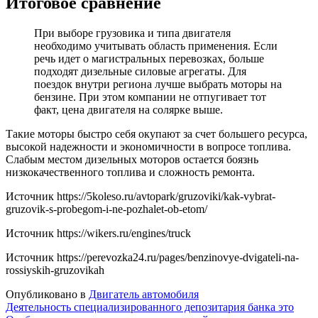
Итоговое сравнение
При выборе грузовика и типа двигателя
необходимо учитывать область применения. Если
речь идет о магистральных перевозках, больше
подходят дизельные силовые агрегаты. Для
поездок внутри региона лучше выбрать моторы на
бензине. При этом компании не отпугивает тот
факт, цена двигателя на солярке выше.
Такие моторы быстро себя окупают за счет большего ресурса,
высокой надежности и экономичности в вопросе топлива.
Слабым местом дизельных моторов остается боязнь
низкокачественного топлива и сложность ремонта.
Источник
https://5koleso.ru/avtopark/gruzoviki/kak-vybrat-
gruzovik-s-probegom-i-ne-pozhalet-ob-etom/
Источник
https://wikers.ru/engines/truck
Источник
https://perevozka24.ru/pages/benzinovye-dvigateli-na-
rossiyskih-gruzovikah
Опубликовано в
Двигатель автомобиля
Навигация
Деятельность специализированного депозитария банка это