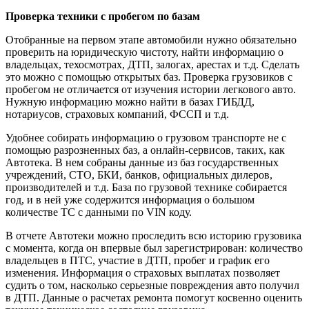
Проверка техники с пробегом по базам
Отобранные на первом этапе автомобили нужно обязательно
проверить на юридическую чистоту, найти информацию о
владельцах, техосмотрах, ДТП, залогах, арестах и т.д. Сделать
это можно с помощью открытых баз. Проверка грузовиков с
пробегом не отличается от изучения истории легкового авто.
Нужную информацию можно найти в базах ГИБДД,
нотариусов, страховых компаний, ФССП и т.д.
Удобнее собирать информацию о грузовом транспорте не с
помощью разрозненных баз, а онлайн-сервисов, таких, как
Автотека. В нем собраны данные из баз государственных
учреждений, СТО, БКИ, банков, официальных дилеров,
производителей и т.д. База по грузовой технике собирается
год, и в ней уже содержится информация о большом
количестве ТС с данными по VIN коду.
В отчете Автотеки можно проследить всю историю грузовика
с момента, когда он впервые был зарегистрирован: количество
владельцев в ПТС, участие в ДТП, пробег и график его
изменения. Информация о страховых выплатах позволяет
судить о том, насколько серьезные повреждения авто получил
в ДТП. Данные о расчетах ремонта помогут косвенно оценить