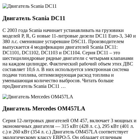
Двигатель Scania DC11
С 2003 года Scania начинает устанавливать на грузовики
моделей P, R, G новые 11-литровые дизели DC11 Euro-3, 340 и
380 л.с. сменившие устаревшие DSC11. Производителем
выпускается 4 модификации двигателей Scania DC11:
DC1101, DC1102, DC1103 и DC1104. Серия DC11 – это
шестицилиндровые рядные двигатели с четырьмя клапанами
на каждом цилиндре. Фактический рабочий объем этих ДВС
составляет 10,6 л. В них используется электронная система
подачи топлива, оптимизирующая расход топлива и
уменьшающая количество выбросов. Читать больше
проДвигатель Scania DC11 …
Двигатель Mercedes OM457LA
Серия 12-литровых двигателей OM 457, включает 3 мощных и
экономичных двигателя — 315 кВт (428 л. с.), 295 кВт (401 л.
с.) и 260 кВт (354 л. с.) Двигатель OM457LA соответствует
экологическому классу ЕВРО-5. Он обладает отличным