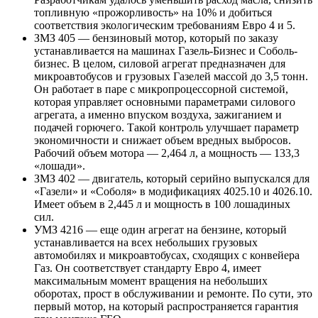
топливную «прожорливость» на 10% и добиться
соответствия экологическим требованиям Евро 4 и 5.
ЗМЗ 405 — бензиновый мотор, который по заказу
устанавливается на машинах Газель-Бизнес и Соболь-
бизнес. В целом, силовой агрегат предназначен для
микроавтобусов и грузовых Газелей массой до 3,5 тонн.
Он работает в паре с микропроцессорной системой,
которая управляет основными параметрами силового
агрегата, а именно впуском воздуха, зажиганием и
подачей горючего. Такой контроль улучшает параметр
экономичности и снижает объем вредных выбросов.
Рабочий объем мотора — 2,464 л, а мощность — 133,3
«лошади».
ЗМЗ 402 — двигатель, который серийно выпускался для
«Газели» и «Соболя» в модификациях 4025.10 и 4026.10.
Имеет объем в 2,445 л и мощность в 100 лошадиных
сил.
УМЗ 4216 — еще один агрегат на бензине, который
устанавливается на всех небольших грузовых
автомобилях и микроавтобусах, сходящих с конвейера
Газ. Он соответствует стандарту Евро 4, имеет
максимальным момент вращения на небольших
оборотах, прост в обслуживании и ремонте. По сути, это
первый мотор, на который распространяется гарантия