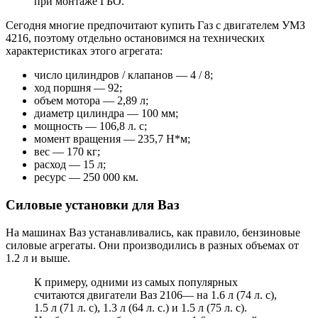
при монтаже ГБО.
Сегодня многие предпочитают купить Газ с двигателем УМЗ
4216, поэтому отдельно остановимся на технических
характеристиках этого агрегата:
число цилиндров / клапанов — 4 / 8;
ход поршня — 92;
объем мотора — 2,89 л;
диаметр цилиндра — 100 мм;
мощность — 106,8 л. с;
момент вращения — 235,7 Н*м;
вес — 170 кг;
расход — 15 л;
ресурс — 250 000 км.
Силовые установки для Ваз
На машинах Ваз устанавливались, как правило, бензиновые
силовые агрегаты. Они производились в разных объемах от
1.2 л и выше.
К примеру, одними из самых популярных
считаются двигатели Ваз 2106— на 1.6 л (74 л. с),
1.5 л (71 л. с), 1.3 л (64 л. с.) и 1.5 л (75 л. с).