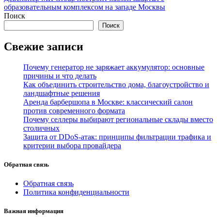
записям
образовательным комплексом на западе Москвы
Поиск
Поиск
Свежие записи
Почему генератор не заряжает аккумулятор: основные
причины и что делать
Как объединить строительство дома, благоустройство и
ландшафтные решения
Аренда барбершопа в Москве: классический салон
против современного формата
Почему селлеры выбирают региональные склады вместо
столичных
Защита от DDoS-атак: принципы фильтрации трафика и
критерии выбора провайдера
Обратная связь
Обратная связь
Политика конфиденциальности
Важная информация