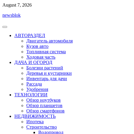
Перейти
August 7, 2026
к
newsblok
содержимому
АВТОРАЗДЕЛ
Двигатель автомобиля
Кузов авто
Топливная система
Ходовая часть
ДАЧА И ОГОРОД
Болезни растений
Деревья и кустарники
Инвентарь для дачи
Рассада
Удобрения
ТЕХНОЛОГИИ
Обзор ноутбуков
Обзор планшетов
Обзор смартфонов
НЕДВИЖИМОСТЬ
Ипотека
Строительство
Водопровод