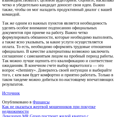
взаимодействовать с целевой аудиторией. Оцените, насколько
четко и убедительно кандидат доносит свои идеи. Важно
также, чтобы он мог наладить продуктивный диалог с вашей
командой.
Так же одним из важных пунктов является необходимость
уделять особое внимание подписанию официальных
документов при приеме на работу. Важно четко
формулировать обязанности, которые необходимо выполнять,
а также ясно указывать, за какие услуги осуществляется
оплата. То есть, необходимо оформлять трудовые отношения
официально. В качестве альтернативы возможно заключить
соглашение с самозанятым лицом на пробный период работы.
Так можно лучше оценить его квалификацию и соответствие
ожиданиям. В конечном счете выбор маркетолога — это
вопрос «chemistry». Доверьтесь своей интуиции и выбирайте
того, с кем вам будет комфортно и приятно работать. Только в
таком тандеме можно добиться по-настоящему впечатляющих
результатов.
Источник
Опубликовано в
Финансы
Навигация
Как не оказаться жертвой мошенников при покупке
недвижимости
по
Девелопер MR Group построит жилой квартал с