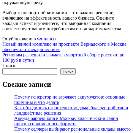
окружающую среду.
Выбор транспортной компании – это важное решение,
влияющее на эффективность вашего бизнеса. Оцените
каждый аспект и убедитесь, что выбранная компания
соответствует вашим потребностям и стандартам качества.
Опубликовано в
Финансы
Навигация
Новый жилой комплекс на проспекте Вернадского в Москве
обеспечили электричеством
по
Регионам разрешили взимать курортный сбор с россиян: до
записям
100 руб в сутки
Поиск
Поиск
Свежие записи
Почему генератор не заряжает аккумулятор: основные
причины и что делать
Как объединить строительство дома, благоустройство и
ландшафтные решения
Аренда барбершопа в Москве: классический салон
против современного формата
Почему селлеры выбирают региональные склады вместо