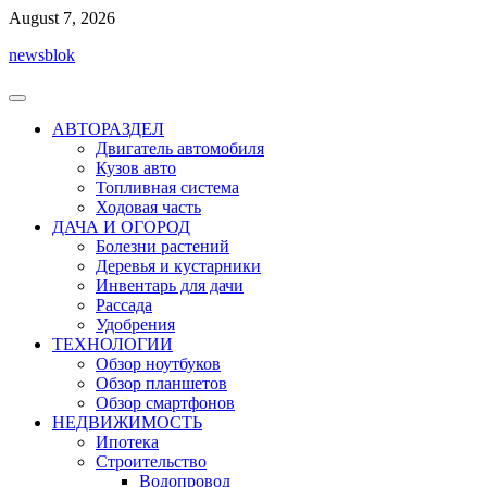
Перейти
August 7, 2026
к
newsblok
содержимому
АВТОРАЗДЕЛ
Двигатель автомобиля
Кузов авто
Топливная система
Ходовая часть
ДАЧА И ОГОРОД
Болезни растений
Деревья и кустарники
Инвентарь для дачи
Рассада
Удобрения
ТЕХНОЛОГИИ
Обзор ноутбуков
Обзор планшетов
Обзор смартфонов
НЕДВИЖИМОСТЬ
Ипотека
Строительство
Водопровод