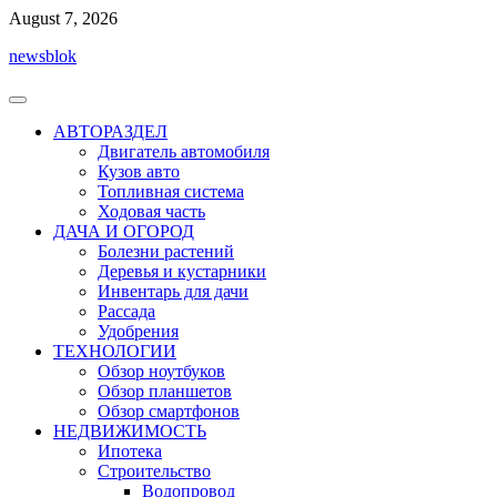
Перейти
August 7, 2026
к
newsblok
содержимому
АВТОРАЗДЕЛ
Двигатель автомобиля
Кузов авто
Топливная система
Ходовая часть
ДАЧА И ОГОРОД
Болезни растений
Деревья и кустарники
Инвентарь для дачи
Рассада
Удобрения
ТЕХНОЛОГИИ
Обзор ноутбуков
Обзор планшетов
Обзор смартфонов
НЕДВИЖИМОСТЬ
Ипотека
Строительство
Водопровод