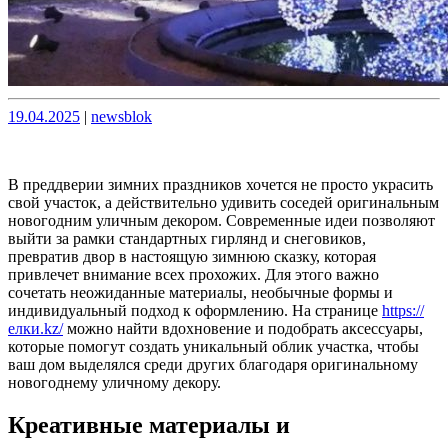
Опубликовано
Опубликовано
19.04.2025
|
newsblok
В преддверии зимних праздников хочется не просто украсить
свой участок, а действительно удивить соседей оригинальным
новогодним уличным декором. Современные идеи позволяют
выйти за рамки стандартных гирлянд и снеговиков,
превратив двор в настоящую зимнюю сказку, которая
привлечет внимание всех прохожих. Для этого важно
сочетать неожиданные материалы, необычные формы и
индивидуальный подход к оформлению. На странице
https://
елки.kz/
можно найти вдохновение и подобрать аксессуары,
которые помогут создать уникальный облик участка, чтобы
ваш дом выделялся среди других благодаря оригинальному
новогоднему уличному декору.
Креативные материалы и