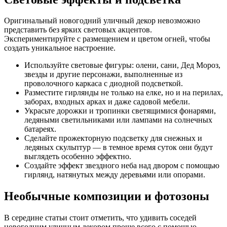
Оригинальный новогодний уличный декор невозможно
представить без ярких световых акцентов.
Экспериментируйте с размещением и цветом огней, чтобы
создать уникальное настроение.
Используйте световые фигуры: олени, сани, Дед Мороз,
звезды и другие персонажи, выполненные из
проволочного каркаса с диодной подсветкой.
Разместите гирлянды не только на елке, но и на перилах,
заборах, входных арках и даже садовой мебели.
Украсьте дорожки и тропинки светящимися фонарями,
ледяными светильниками или лампами на солнечных
батареях.
Сделайте прожекторную подсветку для снежных и
ледяных скульптур — в темное время суток они будут
выглядеть особенно эффектно.
Создайте эффект звездного неба над двором с помощью
гирлянд, натянутых между деревьями или опорами.
Необычные композиции и фотозоны
В середине статьи стоит отметить, что удивить соседей
новогодним уличным декором проще всего с помощью