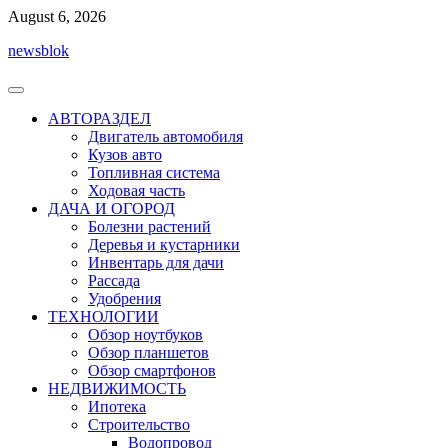
Перейти
August 6, 2026
к
newsblok
содержимому
АВТОРАЗДЕЛ
Двигатель автомобиля
Кузов авто
Топливная система
Ходовая часть
ДАЧА И ОГОРОД
Болезни растений
Деревья и кустарники
Инвентарь для дачи
Рассада
Удобрения
ТЕХНОЛОГИИ
Обзор ноутбуков
Обзор планшетов
Обзор смартфонов
НЕДВИЖИМОСТЬ
Ипотека
Строительство
Водопровод