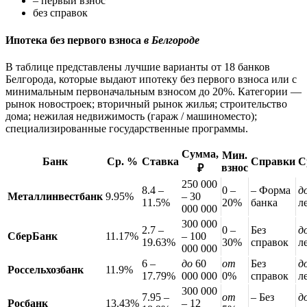
– первый взнос
без справок
Ипотека без первого взноса
в Белгороде
В таблице представлены лучшие варианты от 18 банков
Белгорода, которые выдают ипотеку без первого взноса или с
минимальным первоначальным взносом до 20%. Категории —
рынок новостроек; вторичный рынок жилья; строительство
дома; нежилая недвижимость (гараж / машиноместо);
специализированные государственные программы.
Сумма,
Мин.
Банк
Ср. %
Ставка
Справки
С
взнос
₽
250 000
8.4 –
0 –
– Форма
д
Металлинвестбанк
9.95%
– 30
11.5%
20%
банка
л
000 000
300 000
2.7 –
0 –
Без
д
СберБанк
11.17%
– 100
19.63%
30%
справок
л
000 000
6 –
до
60
от
Без
д
Россельхозбанк
11.9%
17.79%
000 000
0%
справок
л
300 000
7.95 –
от
– Без
д
Росбанк
13.43%
– 12