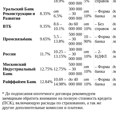
18.9%
5%
справок
л
000 000
Уральский Банк
300 000
от
от
– Форма
д
Реконструкции и
8.35%
– 30
6.5%
10%
банка
л
Развития
000 000
8.6 –
до
60
от
– Без
д
ВТБ
9.35%
10.1%
000 000
10%
справок
л
500 000
5.5 –
10 –
– Форма
д
Промсвязьбанк
9.65%
– 30
13.8%
90%
банка
л
000 000
300 000
10.25 –
от
– 2-
д
Россия
11.7%
– 30
13.15%
10%
НДФЛ
л
000 000
Московский
500 000
от
– Форма
д
Индустриальный
12.75%
12.75%
– 30
10%
банка
л
Банк
000 000
10.69 –
до
40
от
– Форма
д
Райффайзен Банк
12.84%
14.98%
000 000
10%
банка
л
* До подписания ипотечного договора рекомендуем
заемщикам обратить внимание на полную стоимость кредита
(ПСК), включающую расходы по страхованию, а так же
другие дополнительные комиссии и платежи.