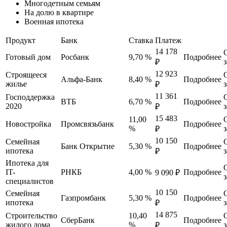
Многодетным семьям
На долю в квартире
Военная ипотека
Продукт
Банк
Ставка
Платеж
14 178
Готовый дом
Росбанк
9,70 %
Подробнее
₽
12 923
Строящееся
Альфа-Банк
8,40 %
Подробнее
жилье
₽
11 361
Господдержка
ВТБ
6,70 %
Подробнее
2020
₽
15 483
11,00
Новостройка
Промсвязьбанк
Подробнее
%
₽
10 150
Семейная
Банк Открытие
5,30 %
Подробнее
ипотека
₽
Ипотека для
IT-
РНКБ
4,00 %
Подробнее
9 090 ₽
специалистов
10 150
Семейная
Газпромбанк
5,30 %
Подробнее
ипотека
₽
14 875
Строительство
10,40
СберБанк
Подробнее
жилого дома
%
₽