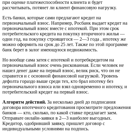
при оценке платежеспособности клиента и будет
рассчитывать, потянет ли клиент финансовую нагрузку.
Есть банки, которые сами предлагают кредит на
первоначальный взнос. Например, Росбанк выдает кредит на
первоначальный взнос вместе с ипотекой. При этом срок
потребительского кредита на покупку вторичного жилья —
один год, на покупку строящегося — 2—3 года , ипотеку же
можно оформить на срок до 25 лет. Также по этой программе
банк берет в залог имеющуюся недвижимость.
Но вообще сама затея с ипотекой и потребкредитом на
первоначальный взнос очень рискованная. Если человек не
нашел денег даже на первый взнос, велик риск, что он не
справится и с основной финансовой нагрузкой. Уровень
дефолта гораздо выше среди тех, кто брал ипотеку без
первоначального взноса или взял одновременно и ипотеку, и
потребительский кредит на первый взнос.
Алгоритм действий.
За несколько дней до подписания
договора ипотечного кредитования просмотрите предложения
банков — кто, сколько, по какой ставке предлагает заем.
Отправьте онлайн-заявки в 2—3 наиболее выгодных.
Кредитор, одобривший заявку, пришлет договор с
индивидуальными условиями на подпись.