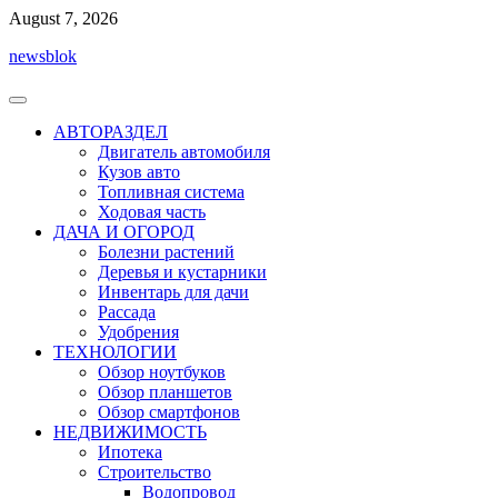
Перейти
August 7, 2026
к
newsblok
содержимому
АВТОРАЗДЕЛ
Двигатель автомобиля
Кузов авто
Топливная система
Ходовая часть
ДАЧА И ОГОРОД
Болезни растений
Деревья и кустарники
Инвентарь для дачи
Рассада
Удобрения
ТЕХНОЛОГИИ
Обзор ноутбуков
Обзор планшетов
Обзор смартфонов
НЕДВИЖИМОСТЬ
Ипотека
Строительство
Водопровод