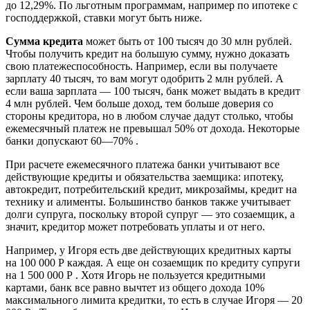
до 12,29%. По льготным программам, например по ипотеке с
господдержкой, ставки могут быть ниже.
Сумма кредита
может быть от 100 тысяч до 30 млн рублей.
Чтобы получить кредит на большую сумму, нужно доказать
свою платежеспособность. Например, если вы получаете
зарплату 40 тысяч, то вам могут одобрить 2 млн рублей. А
если ваша зарплата — 100 тысяч, банк может выдать в кредит
4 млн рублей. Чем больше доход, тем больше доверия со
стороны кредитора, но в любом случае дадут столько, чтобы
ежемесячный платеж не превышал 50% от дохода. Некоторые
банки допускают 60—70% .
При расчете ежемесячного платежа банки учитывают все
действующие кредиты и обязательства заемщика: ипотеку,
автокредит, потребительский кредит, микрозаймы, кредит на
технику и алименты. Большинство банков также учитывает
долги супруга, поскольку второй супруг — это созаемщик, а
значит, кредитор может потребовать уплаты и от него.
Например, у Игоря есть две действующих кредитных карты
на 100 000 Р каждая. А еще он созаемщик по кредиту супруги
на 1 500 000 Р . Хотя Игорь не пользуется кредитными
картами, банк все равно вычтет из общего дохода 10%
максимального лимита кредитки, то есть в случае Игоря — 20