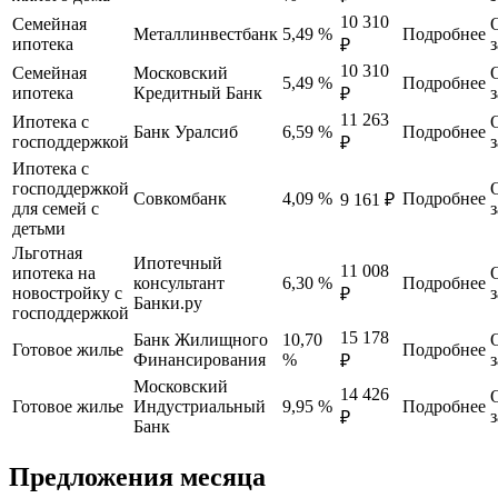
10 310
Семейная
Металлинвестбанк
5,49 %
Подробнее
ипотека
₽
10 310
Семейная
Московский
5,49 %
Подробнее
ипотека
Кредитный Банк
₽
11 263
Ипотека с
Банк Уралсиб
6,59 %
Подробнее
господдержкой
₽
Ипотека с
господдержкой
Совкомбанк
4,09 %
Подробнее
9 161 ₽
для семей с
детьми
Льготная
Ипотечный
11 008
ипотека на
консультант
6,30 %
Подробнее
новостройку с
₽
Банки.ру
господдержкой
15 178
Банк Жилищного
10,70
Готовое жилье
Подробнее
Финансирования
%
₽
Московский
14 426
Готовое жилье
Индустриальный
9,95 %
Подробнее
₽
Банк
Предложения месяца