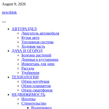
Перейти
August 9, 2026
к
newsblok
содержимому
АВТОРАЗДЕЛ
Двигатель автомобиля
Кузов авто
Топливная система
Ходовая часть
ДАЧА И ОГОРОД
Болезни растений
Деревья и кустарники
Инвентарь для дачи
Рассада
Удобрения
ТЕХНОЛОГИИ
Обзор ноутбуков
Обзор планшетов
Обзор смартфонов
НЕДВИЖИМОСТЬ
Ипотека
Строительство
Водопровод