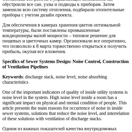
обустроили все сан. узлы и подводы к приборам. Затем
заменили всю систему отопления, подбирали отопительные
приборы с учетом дизайн проекта.
Для обеспечения в камерах хранения цветов оптимальной
температуры, были поставлены промышленные
кондиционеры малой мощности – типовое решение для
пищевых и цветочных камер. Организовали все оперативно,
что позволило к 8 марта торжественно открыться и получить
прибыль, окупая все вложения.
Specifics of Sewer Systems Design: Noise Control, Construction
of Ventilation Pipelines
Keywords
: discharge stack, noise level, noise absorbing
characteristics
One of the important indicators of quality of inside utility systems is
noise level in the system. High noise level inside a room has a
significant impact on physical and mental condition of people. This
article presents the main reasons for occurrence of noise in inside
sewer systems, solutions that reduce the noise level, and interrelation
of these solutions with ventilation of discharge stacks.
Одним из важных показателей качества внутридомовых