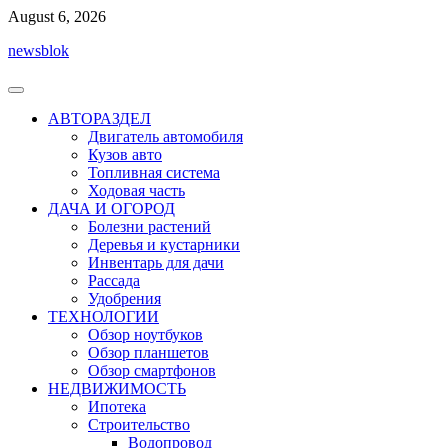
Перейти
August 6, 2026
к
newsblok
содержимому
АВТОРАЗДЕЛ
Двигатель автомобиля
Кузов авто
Топливная система
Ходовая часть
ДАЧА И ОГОРОД
Болезни растений
Деревья и кустарники
Инвентарь для дачи
Рассада
Удобрения
ТЕХНОЛОГИИ
Обзор ноутбуков
Обзор планшетов
Обзор смартфонов
НЕДВИЖИМОСТЬ
Ипотека
Строительство
Водопровод