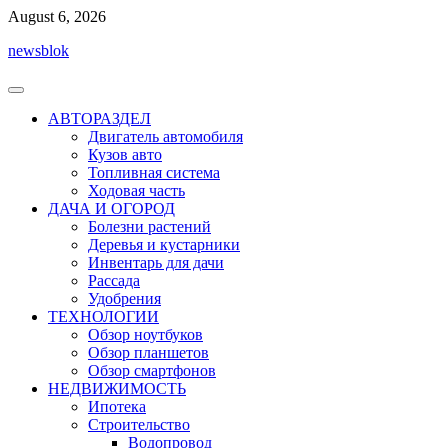
Перейти
August 6, 2026
к
newsblok
содержимому
АВТОРАЗДЕЛ
Двигатель автомобиля
Кузов авто
Топливная система
Ходовая часть
ДАЧА И ОГОРОД
Болезни растений
Деревья и кустарники
Инвентарь для дачи
Рассада
Удобрения
ТЕХНОЛОГИИ
Обзор ноутбуков
Обзор планшетов
Обзор смартфонов
НЕДВИЖИМОСТЬ
Ипотека
Строительство
Водопровод