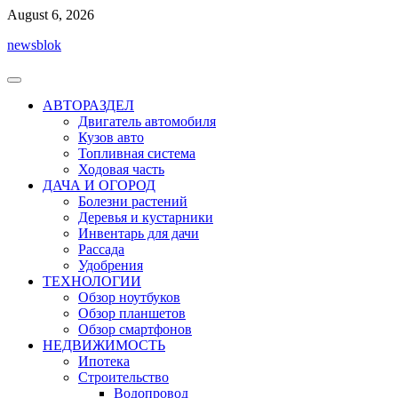
Перейти
August 6, 2026
к
newsblok
содержимому
АВТОРАЗДЕЛ
Двигатель автомобиля
Кузов авто
Топливная система
Ходовая часть
ДАЧА И ОГОРОД
Болезни растений
Деревья и кустарники
Инвентарь для дачи
Рассада
Удобрения
ТЕХНОЛОГИИ
Обзор ноутбуков
Обзор планшетов
Обзор смартфонов
НЕДВИЖИМОСТЬ
Ипотека
Строительство
Водопровод