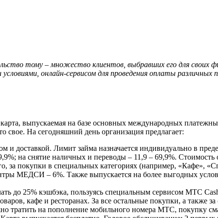
ельство тому – множество клиентов, выбравших его для своих 
 условиями, онлайн-сервисом для проведения оплаты различных
арта, выпускаемая на базе основных международных платежных с
то свое. На сегодняшний день организация предлагает:
м и доставкой. Лимит займа назначается индивидуально в предел
49,9%; на снятие наличных и переводы – 11,9 – 69,9%. Стоимость
о, за покупки в специальных категориях (например, «Кафе», «Спо
ентры МЕДСИ – 6%. Также выпускается на более выгодных услови
ать до 25% кэшбэка, пользуясь специальным сервисом МТС Cashb
товаров, кафе и ресторанах. За все остальные покупки, а также 
но тратить на пополнение мобильного номера МТС, покупку смар