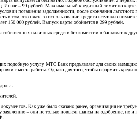
Карта выпускается бесплатно. Годовое обслуживание: 2 первых м
ц. Иначе – 99 рублей. Максимальный кредитный лимит по карте –
 условии погашения задолженности, после окончания льготного
сть в том, что плата за использование кредита все-таки снимает
т 150 000 рублей. Выпуск карты обойдется в 299 рублей.
 собственных наличных средств без комиссии в банкоматах др
х подобную услугу, МТС Банк предъявляет для своих заемщиков
равки с места работы. Однако для того, чтобы оформить кредит
долга.
чителей.
документов. Как уже было сказано ранее, организация не требу
 заявлению – они не только повысят шансы на одобрение, но и 
Ф.