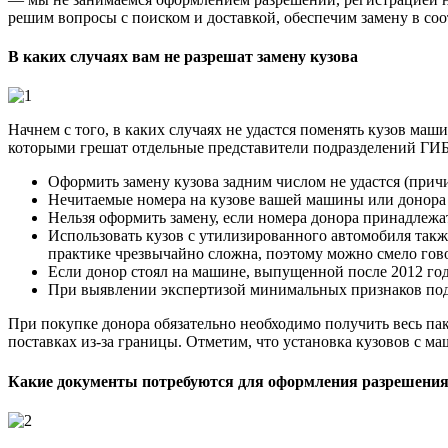
решим вопросы с поиском и доставкой, обеспечим замену в соо
В каких случаях вам не разрешат замену кузова
Начнем с того, в каких случаях не удастся поменять кузов ма
которыми грешат отдельные представители подразделений ГИБ
Оформить замену кузова задним числом не удастся (причи
Нечитаемые номера на кузове вашей машины или донора т
Нельзя оформить замену, если номера донора принадлежат
Использовать кузов с утилизированного автомобиля также
практике чрезвычайно сложна, поэтому можно смело гово
Если донор стоял на машине, выпущенной после 2012 год
При выявлении экспертизой минимальных признаков под
При покупке донора обязательно необходимо получить весь пак
поставках из-за границы. Отметим, что установка кузовов с м
Какие документы потребуются для оформления разрешени