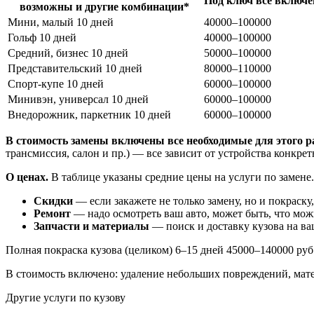
Под ключ все включе
возможны и другие комбинации*
Мини, малый 10 дней
40000–100000
Гольф 10 дней
40000–100000
Средний, бизнес 10 дней
50000–100000
Представительский 10 дней
80000–110000
Спорт-купе 10 дней
60000–100000
Минивэн, универсал 10 дней
60000–100000
Внедорожник, паркетник 10 дней
60000–100000
В стоимость замены включены все необходимые для этого р
трансмиссия, салон и пр.) — все зависит от устройства конкре
О ценах.
В таблице указаны средние цены на услуги по замене.
Скидки
— если закажете не только замену, но и покраску,
Ремонт
— надо осмотреть ваш авто, может быть, что мож
Запчасти и материалы
— поиск и доставку кузова на ва
Полная покраска кузова (целиком) 6–15 дней 45000–140000 руб
В стоимость включено: удаление небольших повреждений, мате
Другие услуги по кузову