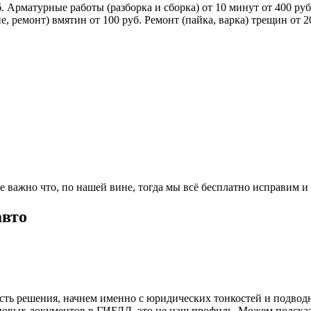
Арматурные работы (разборка и сборка) от 10 минут от 400 руб.
, ремонт) вмятин от 100 руб. Ремонт (пайка, варка) трещин от 20
, не важно что, по нашей вине, тогда мы всё бесплатно исправи
авто
сть решения, начнем именно с юридических тонкостей и подводн
овых документов в ГИБДД, это не наш профиль. Можем подсказа