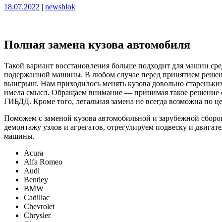
Опубликовано
Опубликовано
18.07.2022
|
newsblok
Полная замена кузова автомобиля
Такой вариант восстановления больше подходит для машин сред
подержанной машины. В любом случае перед принятием реше
выигрыш. Нам приходилось менять кузова довольно стареньких 
имела смысл. Обращаем внимание — принимая такое решение с
ГИБДД. Кроме того, легальная замена не всегда возможна по ц
Поможем с заменой кузова автомобильной и зарубежной сборок
демонтажу узлов и агрегатов, отрегулируем подвеску и двигател
машины.
Acura
Alfa Romeo
Audi
Bentley
BMW
Cadillac
Chevrolet
Chrysler