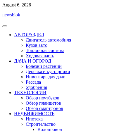
Перейти
August 6, 2026
к
newsblok
содержимому
АВТОРАЗДЕЛ
Двигатель автомобиля
Кузов авто
Топливная система
Ходовая часть
ДАЧА И ОГОРОД
Болезни растений
Деревья и кустарники
Инвентарь для дачи
Рассада
Удобрения
ТЕХНОЛОГИИ
Обзор ноутбуков
Обзор планшетов
Обзор смартфонов
НЕДВИЖИМОСТЬ
Ипотека
Строительство
Водопровод