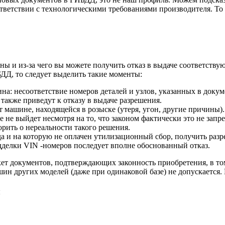
тветствии с технологическими требованиями производителя. То 
шины и из-за чего вы можете получить отказ в выдаче соответст
ДД, то следует выделить такие моменты:
на: несоответствие номеров деталей и узлов, указанных в доку
акже приведут к отказу в выдаче разрешения.
 машине, находящейся в розыске (утеря, угон, другие причины).
 не выйдет несмотря на то, что законом фактически это не запр
рить о нереальности такого решения.
а и на которую не оплачен утилизационный сбор, получить разр
делки VIN -номеров последует вполне обоснованный отказ.
ет документов, подтверждающих законность приобретения, в том 
ашин других моделей (даже при одинаковой базе) не допускается
я