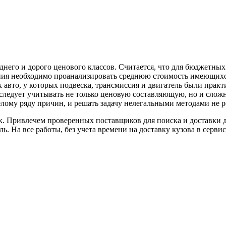
него и дорого ценового классов. Считается, что для бюджетных 
ния необходимо проанализировать среднюю стоимость имеющих
авто, у которых подвеска, трансмиссия и двигатель были практ
ледует учитывать не только ценовую составляющую, но и сложн
елому ряду причин, и решать задачу нелегальными методами не 
. Привлечем проверенных поставщиков для поиска и доставки д
ь. На все работы, без учета времени на доставку кузова в сервис