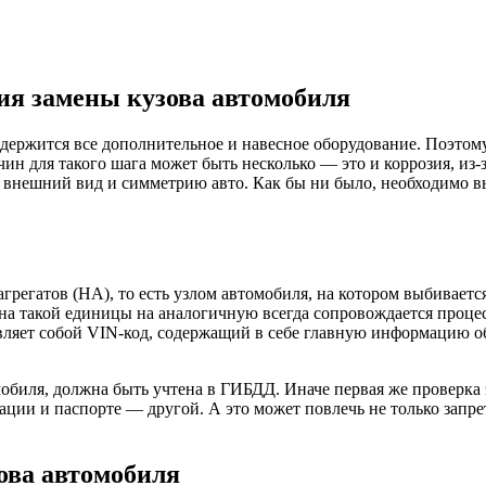
я замены кузова автомобиля
 держится все дополнительное и навесное оборудование. Поэтом
чин для такого шага может быть несколько — это и коррозия, из
внешний вид и симметрию авто. Как бы ни было, необходимо вы
агрегатов (НА), то есть узлом автомобиля, на котором выбиваетс
на такой единицы на аналогичную всегда сопровождается проце
яет собой VIN-код, содержащий в себе главную информацию об 
обиля, должна быть учтена в ГИБДД. Иначе первая же проверка 
трации и паспорте — другой. А это может повлечь не только запр
ова автомобиля