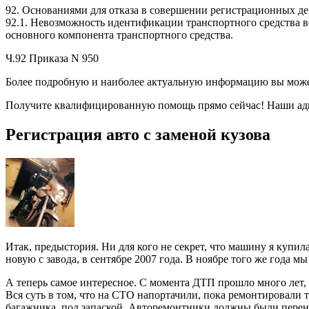
92. Основаниями для отказа в совершении регистрационных дей
92.1. Невозможность идентификации транспортного средства в
основного компонента транспортного средства.
Ч.92 Приказа N 950
Более подробную и наиболее актуальную информацию вы может
Получите квалифицированную помощь прямо сейчас! Наши адв
Регистрация авто с заменой кузова
Итак, предыстория. Ни для кого не секрет, что машину я купила
новую с завода, в сентябре 2007 года. В ноябре того же года м
А теперь самое интересное. С момента ДТП прошло много лет,
Вся суть в том, что на СТО напортачили, пока ремонтировали т
багажника, под запаской. Авторемонтники должны были перенес