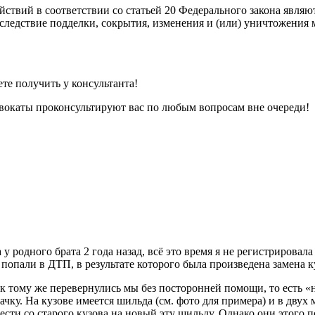
ствий в соответствии со статьей 20 Федерального закона являют
следствие подделки, сокрытия, изменения и (или) уничтожения 
е получить у консультанта!
окаты проконсультируют вас по любым вопросам вне очереди!
 у родного брата 2 года назад, всё это время я не регистрировал
ы попали в ДТП, в результате которого была произведена замена к
 к тому же перевернулись мы без посторонней помощи, то есть 
ачку. На кузове имеется шильда (см. фото для примера) и в двух
ти со старого кузова на новый эту шильду. Однако они этого п