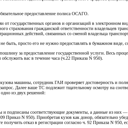
 обязательное предоставление полиса ОСАГО.
от государственных органов и организаций в электронном виде
ного страхования гражданской ответственности владельцев тран
страционных действий, связанных со сменой владельца транспорт
не быть, просто его не нужно предоставлять в бумажном виде, с
пошлину за предоставление государственной услуги. Весь проце
обслужить вас в течение часа (ч.22 Приказа N 950).
о кузова машины, сотрудник ГАИ проверяет достоверность и пол
прос. Далее ваше ТС подлежит тщательному осмотру на соответ
одно из двух решений:
ны и подписаны соответствующие документы, а данные из них 
9 Приказ N 950). Приобретая кузов как донор, обязательно убеди
 получить отказ в регистрации согласно ч. 92 Приказа N 950, е