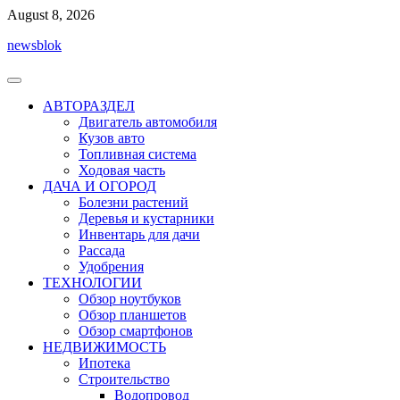
Перейти
August 8, 2026
к
newsblok
содержимому
АВТОРАЗДЕЛ
Двигатель автомобиля
Кузов авто
Топливная система
Ходовая часть
ДАЧА И ОГОРОД
Болезни растений
Деревья и кустарники
Инвентарь для дачи
Рассада
Удобрения
ТЕХНОЛОГИИ
Обзор ноутбуков
Обзор планшетов
Обзор смартфонов
НЕДВИЖИМОСТЬ
Ипотека
Строительство
Водопровод