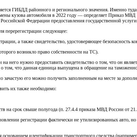
яется ГИБДД районного и регионального значения. Именно туда
мены кузова автомобиля в 2022 году — определяет Приказ МВД 
оссийской Федерации предоставления государственной услуги п
для перерегистрации следующее:
трации, а также свидетельство, удостоверяющее безопасность к
оторого возникло право собственности на ТС).
 и на него нужно предоставить свидетельство о том, что он яв
 о том, что данная единица выпущена в обращение на таможенн
 но зачастую его можно получить заполненным на месте за допол
ить их также необходимо:
 на срок свыше полугода (п. 27.4.4 приказа МВД России от 21.
овлении регистрации фактически не утилизированных авто, но у
 основанием идентификации транспортного средства (например,