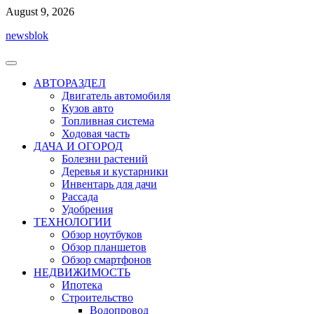
Перейти
August 9, 2026
к
newsblok
содержимому
АВТОРАЗДЕЛ
Двигатель автомобиля
Кузов авто
Топливная система
Ходовая часть
ДАЧА И ОГОРОД
Болезни растений
Деревья и кустарники
Инвентарь для дачи
Рассада
Удобрения
ТЕХНОЛОГИИ
Обзор ноутбуков
Обзор планшетов
Обзор смартфонов
НЕДВИЖИМОСТЬ
Ипотека
Строительство
Водопровод