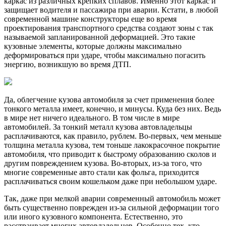
каркас из различных крепких сплавов. Именно этот каркас и
защищает водителя и пассажира при аварии. Кстати, в любой
современной машине конструкторы еще во время
проектирования транспортного средства создают зоны с так
называемой запланированной деформацией. Это такие
кузовные элементы, которые должны максимально
деформироваться при ударе, чтобы максимально погасить
энергию, возникшую во время ДТП.
Да, облегчение кузова автомобиля за счет применения более
тонкого металла имеет, конечно, и минусы. Куда без них. Ведь
в мире нет ничего идеального. В том числе в мире
автомобилей. За тонкий металл кузова автовладельцы
расплачиваются, как правило, рублем. Во-первых, чем меньше
толщина металла кузова, тем тоньше лакокрасочное покрытие
автомобиля, что приводит к быстрому образованию сколов и
другим повреждением кузова. Во-вторых, из-за того, что
многие современные авто стали как фольга, приходится
расплачиваться своим кошельком даже при небольшом ударе.
Так, даже при мелкой аварии современный автомобиль может
быть существенно поврежден из-за сильной деформации того
или иного кузовного компонента. Естественно, это
расстраивает многих автовладельцев. Особенно тех, кто