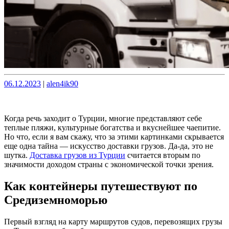
Опубликовано
Опубликовано
06.12.2023
|
alen4ik90
Когда речь заходит о Турции, многие представляют себе
теплые пляжи, культурные богатства и вкуснейшее чаепитие.
Но что, если я вам скажу, что за этими картинками скрывается
еще одна тайна — искусство доставки грузов. Да-да, это не
шутка.
Доставка грузов из Турции
считается вторым по
значимости доходом страны с экономической точки зрения.
Как контейнеры путешествуют по
Средиземноморью
Первый взгляд на карту маршрутов судов, перевозящих грузы