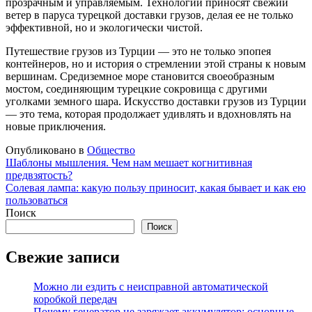
прозрачным и управляемым. Технологии приносят свежий
ветер в паруса турецкой доставки грузов, делая ее не только
эффективной, но и экологически чистой.
Путешествие грузов из Турции — это не только эпопея
контейнеров, но и история о стремлении этой страны к новым
вершинам. Средиземное море становится своеобразным
мостом, соединяющим турецкие сокровища с другими
уголками земного шара. Искусство доставки грузов из Турции
— это тема, которая продолжает удивлять и вдохновлять на
новые приключения.
Опубликовано в
Общество
Навигация
Шаблоны мышления. Чем нам мешает когнитивная
предвзятость?
по
Солевая лампа: какую пользу приносит, какая бывает и как ею
записям
пользоваться
Поиск
Поиск
Свежие записи
Можно ли ездить с неисправной автоматической
коробкой передач
Почему генератор не заряжает аккумулятор: основные