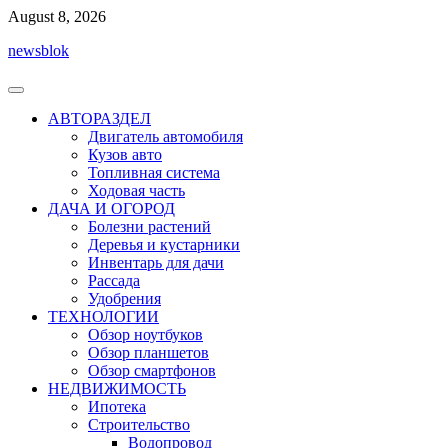
Перейти
August 8, 2026
к
newsblok
содержимому
АВТОРАЗДЕЛ
Двигатель автомобиля
Кузов авто
Топливная система
Ходовая часть
ДАЧА И ОГОРОД
Болезни растений
Деревья и кустарники
Инвентарь для дачи
Рассада
Удобрения
ТЕХНОЛОГИИ
Обзор ноутбуков
Обзор планшетов
Обзор смартфонов
НЕДВИЖИМОСТЬ
Ипотека
Строительство
Водопровод