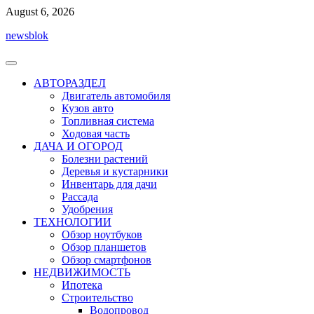
Перейти
August 6, 2026
к
newsblok
содержимому
АВТОРАЗДЕЛ
Двигатель автомобиля
Кузов авто
Топливная система
Ходовая часть
ДАЧА И ОГОРОД
Болезни растений
Деревья и кустарники
Инвентарь для дачи
Рассада
Удобрения
ТЕХНОЛОГИИ
Обзор ноутбуков
Обзор планшетов
Обзор смартфонов
НЕДВИЖИМОСТЬ
Ипотека
Строительство
Водопровод