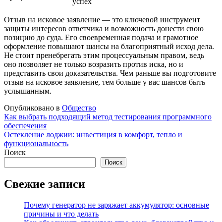
успех
Отзыв на исковое заявление — это ключевой инструмент
защиты интересов ответчика и возможность донести свою
позицию до суда. Его своевременная подача и грамотное
оформление повышают шансы на благоприятный исход дела.
Не стоит пренебрегать этим процессуальным правом, ведь
оно позволяет не только возразить против иска, но и
представить свои доказательства. Чем раньше вы подготовите
отзыв на исковое заявление, тем больше у вас шансов быть
услышанным.
Опубликовано в
Общество
Навигация
Как выбрать подходящий метод тестирования программного
обеспечения
по
Остекление лоджии: инвестиция в комфорт, тепло и
записям
функциональность
Поиск
Поиск
Свежие записи
Почему генератор не заряжает аккумулятор: основные
причины и что делать