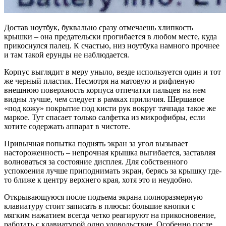
Достав ноутбук, буквально сразу отмечаешь хлипкость
крышки – она предательски прогибается в любом месте, куда
прикоснулся палец. К счастью, низ ноутбука намного прочнее
и там такой ерунды не наблюдается.
Корпус выглядит в меру уныло, везде используется один и тот
же черный пластик. Несмотря на матовую и рифленую
внешнюю поверхность корпуса отпечатки пальцев на нем
видны лучше, чем следует в рамках приличия. Шершавое
«под кожу» покрытие под кисти рук вокруг тачпада такое же
маркое. Тут спасает только салфетка из микрофибры, если
хотите содержать аппарат в чистоте.
Привычная попытка поднять экран за угол вызывает
настороженность – непрочная крышка выгибается, заставляя
волноваться за состояние дисплея. Для собственного
успокоения лучше приподнимать экран, берясь за крышку где-
то ближе к центру верхнего края, хотя это и неудобно.
Открывающуюся после подъема экрана полноразмерную
клавиатуру стоит записать в плюсы: большие кнопки с
мягким нажатием всегда четко реагируют на прикосновение,
работать с клавиатурой одно удовольствие. Особенно после