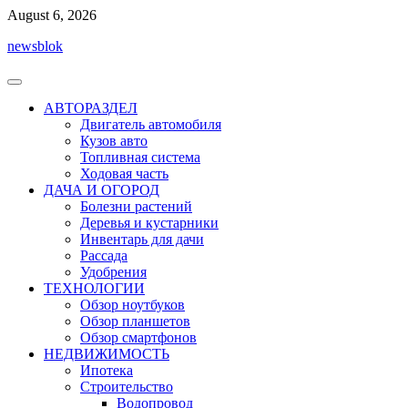
Перейти
August 6, 2026
к
newsblok
содержимому
АВТОРАЗДЕЛ
Двигатель автомобиля
Кузов авто
Топливная система
Ходовая часть
ДАЧА И ОГОРОД
Болезни растений
Деревья и кустарники
Инвентарь для дачи
Рассада
Удобрения
ТЕХНОЛОГИИ
Обзор ноутбуков
Обзор планшетов
Обзор смартфонов
НЕДВИЖИМОСТЬ
Ипотека
Строительство
Водопровод