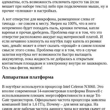
адекватны, есть возможность отключить просто так (если
мешает при наборе текста) либо при подключении мыши, ну и
прочие «плюшки» в настройках.
А вот отверстие для микрофона, размещенное слева от
тачпада – не совсем к месту. Уверен на 100%, что в него
непременно будет попадать пыль, крошки печенья, капли
варенья и прочая дребедень. Проблема еще и в том, что это
отверстие расположено аккурат над материнской платой. И
если нечаянно хлюпнуть на ноутбук пару капель из рюмки
чаю, девайс может в ответ сказать «прощай» в самом плохом
смысле этого слова. Проблема еще и в том, что в случае
залития ноутбука нет возможности быстро вытащить
аккумулятор, пока жидкость не добралась к открытым
контактным площадкам и электронику внутри не зашкварило.
Ось така фигня, малята!
Аппаратная платформа
В ноутбуке используется процессор Intel Celeron N3060. Это
вполне современная 14-нанометровая платформа Braswell с
использованием плюшек энергоэффективности в виде Tri-
Gate транзисторов. Официально частота процессора заявлена
компанией Intel в 1,6 ГГц. Почему – для меня загадка. На
самом деле рабочая частота данного чипа все время скачет от