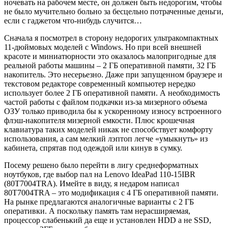
ночевать на рабочем месте, он должен быть недорогим, чтобы
не было мучительно больно за бесцельно потраченные деньги,
если с гаджетом что-нибудь случится…
Сначала я посмотрел в сторону недорогих ультракомпактных
11-дюймовых моделей с Windows. Но при всей внешней
красоте и миниатюрности это оказалось малопригодные для
реальной работы машины – 2 ГБ оперативной памяти, 32 ГБ
накопитель. Это несерьезно. Даже при запущенном браузере и
текстовом редакторе современный компьютер нередко
использует более 2 ГБ оперативной памяти. А необходимость
частой работы с файлом подкачки из-за мизерного объема
ОЗУ только приводила бы к ускоренному износу встроенного
флэш-накопителя мизерной емкости. Плюс крошечная
клавиатура таких моделей никак не способствует комфорту
использования, а сам мелкий лэптоп легче «умыкнуть» из
кабинета, спрятав под одеждой или кинув в сумку.
Посему решено было перейти в лигу среднеформатных
ноутбуков, где выбор пал на Lenovo IdeaPad 110-15IBR
(80T7004TRA). Имейте в виду, я недаром написал
80T7004TRA – это модификация с 4 ГБ оперативной памяти.
На рынке предлагаются аналогичные варианты с 2 ГБ
оперативки. А поскольку память там нерасширяемая,
процессор слабенький да еще и установлен HDD а не SSD,