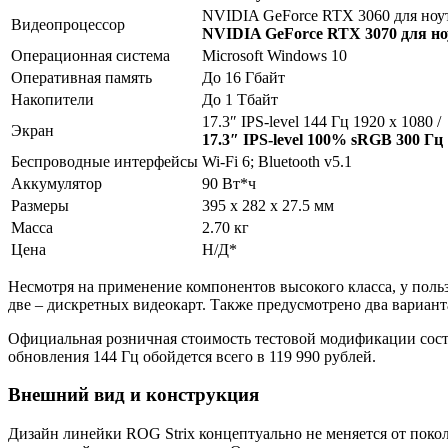
NVIDIA GeForce RTX 3060 для ноут
Видеопроцессор
NVIDIA GeForce RTX 3070 для но
Операционная система
Microsoft Windows 10
Оперативная память
До 16 Гбайт
Накопители
До 1 Тбайт
17.3″ IPS-level 144 Гц 1920 x 1080 /
Экран
17.3″ IPS-level 100% sRGB 300 Гц 
Беспроводные интерфейсы
Wi-Fi 6; Bluetooth v5.1
Аккумулятор
90 Вт*ч
Размеры
395 x 282 x 27.5 мм
Масса
2.70 кг
Цена
Н/Д*
Несмотря на применение компонентов высокого класса, у польз
две – дискретных видеокарт. Также предусмотрено два вариант
Официальная розничная стоимость тестовой модификации состав
обновления 144 Гц обойдется всего в 119 990 рублей.
Внешний вид и конструкция
Дизайн линейки ROG Strix концептуально не меняется от поко