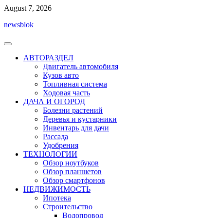
Перейти
August 7, 2026
к
newsblok
содержимому
АВТОРАЗДЕЛ
Двигатель автомобиля
Кузов авто
Топливная система
Ходовая часть
ДАЧА И ОГОРОД
Болезни растений
Деревья и кустарники
Инвентарь для дачи
Рассада
Удобрения
ТЕХНОЛОГИИ
Обзор ноутбуков
Обзор планшетов
Обзор смартфонов
НЕДВИЖИМОСТЬ
Ипотека
Строительство
Водопровод