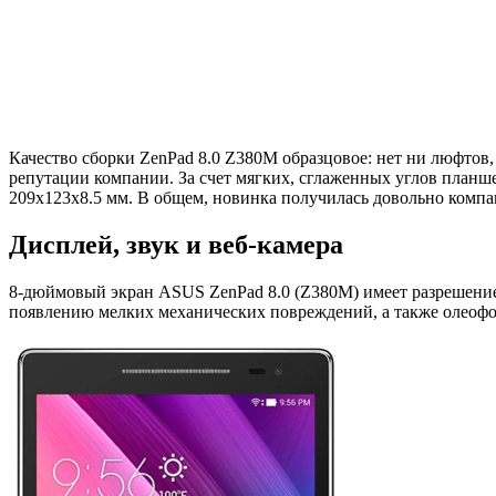
Качество сборки ZenPad 8.0 Z380M образцовое: нет ни люфтов,
репутации компании. За счет мягких, сглаженных углов планшет
209х123х8.5 мм. В общем, новинка получилась довольно компак
Дисплей, звук и веб-камера
8-дюймовый экран ASUS ZenPad 8.0 (Z380M) имеет разрешение 12
появлению мелких механических повреждений, а также олеофоб