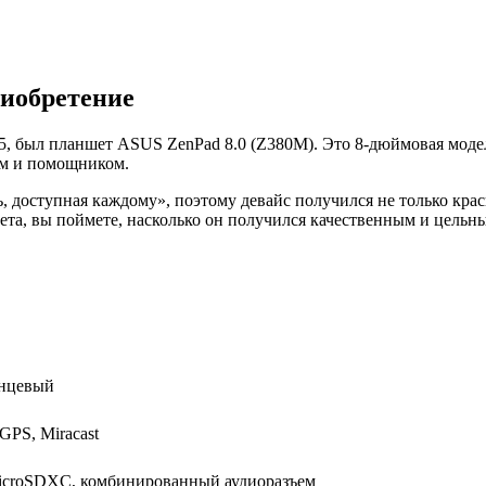
риобретение
5, был планшет ASUS ZenPad 8.0 (Z380M). Это 8-дюймовая модел
ом и помощником.
 доступная каждому», поэтому девайс получился не только кра
ета, вы поймете, насколько он получился качественным и цельн
янцевый
, GPS, Miracast
microSDXC, комбинированный аудиоразъем