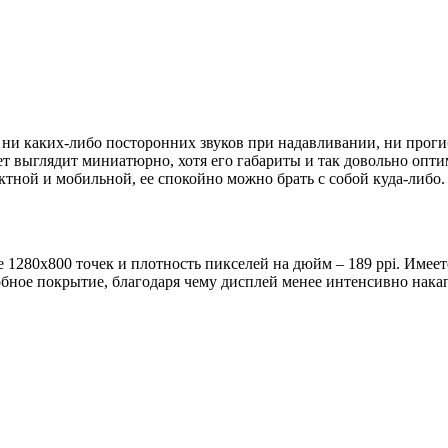
 ни каких-либо посторонних звуков при надавливании, ни прогиб
 выглядит миниатюрно, хотя его габариты и так довольно оптима
тной и мобильной, ее спокойно можно брать с собой куда-либо.
80х800 точек и плотность пикселей на дюйм – 189 ppi. Имеется 
ное покрытие, благодаря чему дисплей менее интенсивно накап