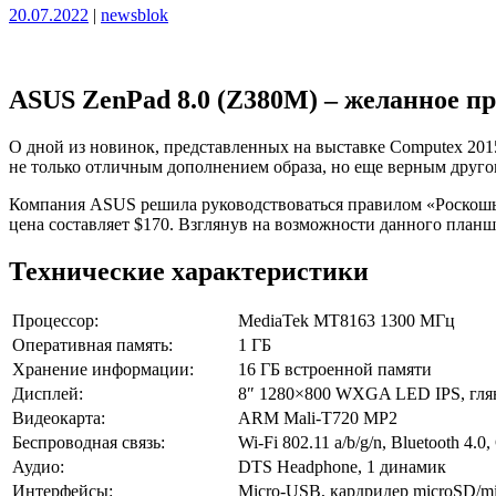
Опубликовано
Опубликовано
20.07.2022
|
newsblok
ASUS ZenPad 8.0 (Z380M) – желанное п
О дной из новинок, представленных на выставке Computex 201
не только отличным дополнением образа, но еще верным друг
Компания ASUS решила руководствоваться правилом «Роскошь,
цена составляет $170. Взглянув на возможности данного планш
Технические характеристики
Процессор:
MediaTek MT8163 1300 МГц
Оперативная память:
1 ГБ
Хранение информации:
16 ГБ встроенной памяти
Дисплей:
8″ 1280×800 WXGA LED IPS, гл
Видеокарта:
ARM Mali-T720 MP2
Беспроводная связь:
Wi-Fi 802.11 a/b/g/n, Bluetooth 4.0
Аудио:
DTS Headphone, 1 динамик
Интерфейсы:
Micro-USB, кардридер microSD/