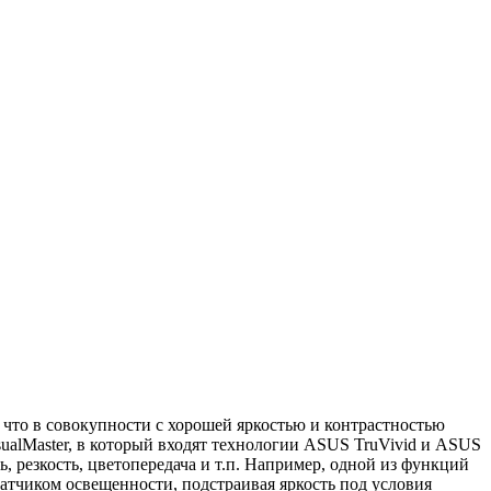
 что в совокупности с хорошей яркостью и контрастностью
ualMaster, в который входят технологии ASUS TruVivid и ASUS
ь, резкость, цветопередача и т.п. Например, одной из функций
 датчиком освещенности, подстраивая яркость под условия