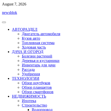
Перейти
August 7, 2026
к
newsblok
содержимому
АВТОРАЗДЕЛ
Двигатель автомобиля
Кузов авто
Топливная система
Ходовая часть
ДАЧА И ОГОРОД
Болезни растений
Деревья и кустарники
Инвентарь для дачи
Рассада
Удобрения
ТЕХНОЛОГИИ
Обзор ноутбуков
Обзор планшетов
Обзор смартфонов
НЕДВИЖИМОСТЬ
Ипотека
Строительство
Водопровод