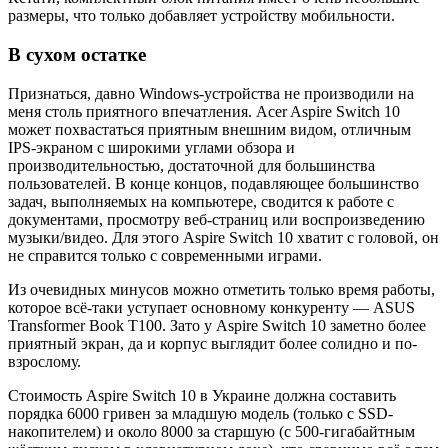
размеры, что только добавляет устройству мобильности.
В сухом остатке
Признаться, давно Windows-устройства не производили на
меня столь приятного впечатления. Acer Aspire Switch 10
может похвастаться приятным внешним видом, отличным
IPS-экраном с широкими углами обзора и
производительностью, достаточной для большинства
пользователей. В конце концов, подавляющее большинство
задач, выполняемых на компьютере, сводится к работе с
документами, просмотру веб-страниц или воспроизведению
музыки/видео. Для этого Aspire Switch 10 хватит с головой, он
не справится только с современными играми.
Из очевидных минусов можно отметить только время работы,
которое всё-таки уступает основному конкуренту — ASUS
Transformer Book T100. Зато у Aspire Switch 10 заметно более
приятный экран, да и корпус выглядит более солидно и по-
взрослому.
Стоимость Aspire Switch 10 в Украине должна составить
порядка 6000 гривен за младшую модель (только с SSD-
накопителем) и около 8000 за старшую (с 500-гигабайтным