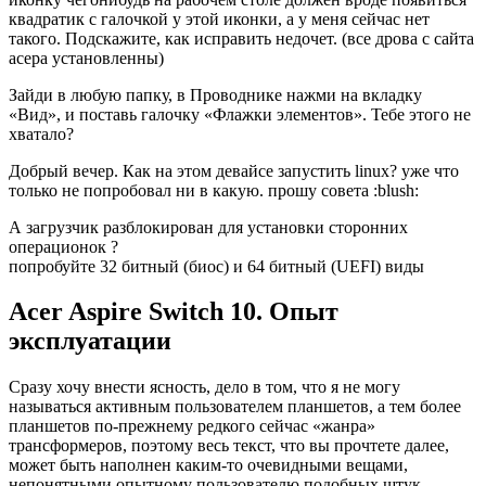
квадратик с галочкой у этой иконки, а у меня сейчас нет
такого. Подскажите, как исправить недочет. (все дрова с сайта
асера установленны)
Зайди в любую папку, в Проводнике нажми на вкладку
«Вид», и поставь галочку «Флажки элементов». Тебе этого не
хватало?
Добрый вечер. Как на этом девайсе запустить linux? уже что
только не попробовал ни в какую. прошу совета :blush:
А загрузчик разблокирован для установки сторонних
операционок ?
попробуйте 32 битный (биос) и 64 битный (UEFI) виды
Acer Aspire Switch 10. Опыт
эксплуатации
Сразу хочу внести ясность, дело в том, что я не могу
называться активным пользователем планшетов, а тем более
планшетов по-прежнему редкого сейчас «жанра»
трансформеров, поэтому весь текст, что вы прочтете далее,
может быть наполнен каким-то очевидными вещами,
непонятными опытному пользователю подобных штук