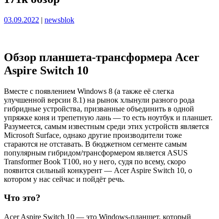
Опубликовано
Опубликовано
03.09.2022
|
newsblok
Обзор планшета-трансформера Acer
Aspire Switch 10
Вместе с появлением Windows 8 (а также её слегка
улучшенной версии 8.1) на рынок хлынули разного рода
гибридные устройства, призванные объединить в одной
упряжке коня и трепетную лань — то есть ноутбук и планшет.
Разумеется, самым известным среди этих устройств является
Microsoft Surface, однако другие производители тоже
стараются не отставать. В бюджетном сегменте самым
популярным гибридом/трансформером является ASUS
Transformer Book T100, но у него, судя по всему, скоро
появится сильный конкурент — Acer Aspire Switch 10, о
котором у нас сейчас и пойдёт речь.
Что это?
Acer Aspire Switch 10 — это Windows-планшет, который