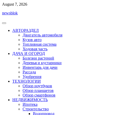
Перейти
August 7, 2026
к
newsblok
содержимому
АВТОРАЗДЕЛ
Двигатель автомобиля
Кузов авто
Топливная система
Ходовая часть
ДАЧА И ОГОРОД
Болезни растений
Деревья и кустарники
Инвентарь для дачи
Рассада
Удобрения
ТЕХНОЛОГИИ
Обзор ноутбуков
Обзор планшетов
Обзор смартфонов
НЕДВИЖИМОСТЬ
Ипотека
Строительство
Водопровод