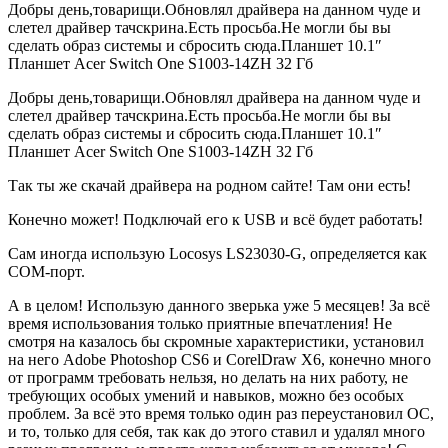
Добры день,товарищи.Обновлял драйвера на данном чуде и
слетел драйвер тачскрина.Есть просьба.Не могли бы вы
сделать образ системы и сбросить сюда.Планшет 10.1″
Планшет Acer Switch One S1003-14ZH 32 Гб
Добры день,товарищи.Обновлял драйвера на данном чуде и
слетел драйвер тачскрина.Есть просьба.Не могли бы вы
сделать образ системы и сбросить сюда.Планшет 10.1″
Планшет Acer Switch One S1003-14ZH 32 Гб
Так ты же скачай драйвера на родном сайте! Там они есть!
Конечно может! Подключай его к USB и всё будет работать!
Сам иногда использую Locosys LS23030-G, определяется как
COM-порт.
А в целом! Использую данного зверька уже 5 месяцев! За всё
время использования только приятные впечатления! Не
смотря на казалось бы скромные характеристики, установил
на него Adobe Photoshop CS6 и CorelDraw X6, конечно много
от программ требовать нельзя, но делать на них работу, не
требующих особых умений и навыков, можно без особых
проблем. За всё это время только один раз переустановил ОС,
и то, только для себя, так как до этого ставил и удалял много