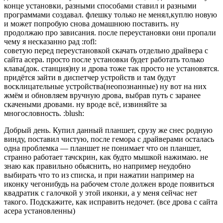
конце установки, разными способами ставил и разными
программами создавал. флешку только не менял,куплю новую
и может попробую снова домашнюю поставить. ну
продолжаю про зависания. после переустановки они пропали
чему я несказанно рад :rofl:
советую перед переустановкой скачать отдельно драйвера с
сайта асера. просто после установки будет работать только
клава(док. станция)ну и дрова тоже так просто не установятся.
придётся зайти в диспетчер устройств и там будут
восклицательные устройства(неопознанные) ну вот на них
жмём и обновляем вручную дрова, выбрав путь с заранее
скачеными дровами. ну вроде всё, извиняйте за
многословность. :blush:
Добрый день. Купил данный планшет, срузу же снес родную
винду, поставил чистую, после гемора с драйверами осталась
одна проблемка — планшет не понимает что он планшет,
странно работает тачскрин, как будто мышкой нажимаю. не
знаю как правильно обьяснить, но например неудобно
выбирать что то из списка, и при нажатии например на
иконку чегонибудь на рабочем столе должен вроде появиться
квадратик с галочкой у этой иконки, а у меня сейчас нет
такого. Подскажите, как исправить недочет. (все дрова с сайта
асера установленны)