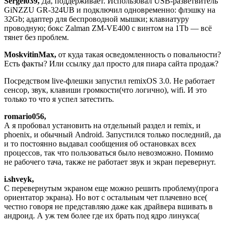
Sergei039,
Да, поддерживает. Использовал USB-разветвитель
GiNZZU GR-324UB и подключил одновременно: флэшку на
32Gb; адаптер для беспроводной мышки; клавиатуру
проводную; бокс Zalman ZM-VE400 с винтом на 1Tb — всё
тянет без проблем.
MoskvitinMax,
от куда такая осведомленность о повальности?
Есть факты? Или ссылку дал просто для пиара сайта продаж?
Посредством live-флешки запустил remixOS 3.0. Не работает
сенсор, звук, клавиши громкости(что логично), wifi. И это
только то что я успел затестить.
romario056,
А я пробовал установить на отдельный раздел и remix, и
phoenix, и обычный Android. Запустился только последний, да
и то постоянно выдавал сообщения об остановках всех
процессов, так что пользоваться было невозможно. Помимо
не рабочего тача, также не работает звук и экран перевернут.
i.shveyk,
С перевернутым экраном еще можно решить проблему(прога
ориентатор экрана). Но вот с остальным чет плачевно все(
честно говоря не представляю даже как драйвера вшивать в
андроид. А уж тем более где их брать под ядро линукса(