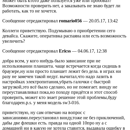
Может быть ктото даже пользуется уже или пробовал?
Возможности проверить нет, а заказывать не знаю будет ли
работать, как то не хочется.
Сообщение отредактировал
romario056
— 20.05.17, 13:42
Коллеги приветствую. Подумываю о приобретении сего
девайса. Скажите, оперативка распаяна или есть возможность
увеличить?
Сообщение отредактировал
Ericss
— 04.06.17, 12:38
добра всем, у кого нибудь было зависание при не
использовании планшета. чаще встречается когда сидишь в
браузере,ну или просто планшет лежит без дела. в играх ни
разу не замечен такой недуг. вычитал,что надо лазить в
настройках электропитания,убрать галочки с быстрой
загрузкой,это всё было сделано, но не помогает. винду не
переустанавливал пока,но походу придётся и этот способ
проверить, может кто знает решение этой проблемы,буду
благодарен.p.s. у меня модель sw3-016.
приветствую, ну сам отвечаю на вопрос с
зависаниями.переустановил винду,тоже не без приключений,
дабы две флешки есть. правда на одной 10про ну а с
домашней ни в какую не хотела ставится, выдавала ошибку в