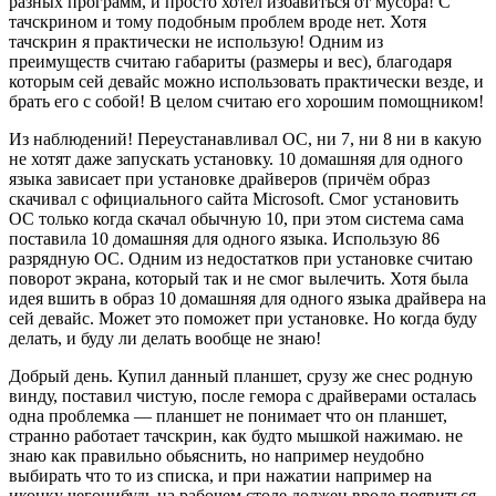
разных программ, и просто хотел избавиться от мусора! С
тачскрином и тому подобным проблем вроде нет. Хотя
тачскрин я практически не использую! Одним из
преимуществ считаю габариты (размеры и вес), благодаря
которым сей девайс можно использовать практически везде, и
брать его с собой! В целом считаю его хорошим помощником!
Из наблюдений! Переустанавливал ОС, ни 7, ни 8 ни в какую
не хотят даже запускать установку. 10 домашняя для одного
языка зависает при установке драйверов (причём образ
скачивал с официального сайта Microsoft. Смог установить
ОС только когда скачал обычную 10, при этом система сама
поставила 10 домашняя для одного языка. Использую 86
разрядную ОС. Одним из недостатков при установке считаю
поворот экрана, который так и не смог вылечить. Хотя была
идея вшить в образ 10 домашняя для одного языка драйвера на
сей девайс. Может это поможет при установке. Но когда буду
делать, и буду ли делать вообще не знаю!
Добрый день. Купил данный планшет, срузу же снес родную
винду, поставил чистую, после гемора с драйверами осталась
одна проблемка — планшет не понимает что он планшет,
странно работает тачскрин, как будто мышкой нажимаю. не
знаю как правильно обьяснить, но например неудобно
выбирать что то из списка, и при нажатии например на
иконку чегонибудь на рабочем столе должен вроде появиться