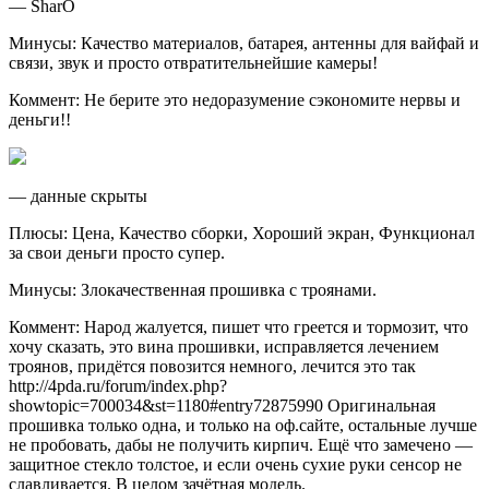
— SharO
Минусы: Качество материалов, батарея, антенны для вайфай и
связи, звук и просто отвратительнейшие камеры!
Коммент: Не берите это недоразумение сэкономите нервы и
деньги!!
— данные скрыты
Плюсы: Цена, Качество сборки, Хороший экран, Функционал
за свои деньги просто супер.
Минусы: Злокачественная прошивка с троянами.
Коммент: Народ жалуется, пишет что греется и тормозит, что
хочу сказать, это вина прошивки, исправляется лечением
троянов, придётся повозится немного, лечится это так
http://4pda.ru/forum/index.php?
showtopic=700034&st=1180#entry72875990 Оригинальная
прошивка только одна, и только на оф.сайте, остальные лучше
не пробовать, дабы не получить кирпич. Ещё что замечено —
защитное стекло толстое, и если очень сухие руки сенсор не
славливается. В целом зачётная модель.