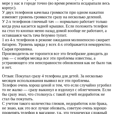
мере у нас в городе точно (во время ремонта исцарапали весь
корпус).
У двух телефонов качелька громкости при одном нажатии
изменяет уровень громкости сразу на несколько делений.
У 2-х телефонов глючный тач — нормально работает только
когда рука касается задней крышки. Если положить телефон
на стол то кнопки меню назад домой вообще не работают, а
оставшаяся часть тача безумно тупит.
1 из 4-х телефонов в режиме ожидания молниеносно сжирает
батарею. Уровень заряда у всех 4-х отображается некорректно.
Сырая прошивка.
Производитель не торопится все это безобразие доводить до
ума — с ноября месяца все эти проблемы известны, а
устраняющего эти неисправности обновления как не было так
и нет.
Отзыв: Покупал сразу 4 телефона для детей. За несколько
месяцев использования выявил все эти проблемы.
Телефон очень хорош ценой и тем, что если случайно угробил
то не жалко — сразу выкинул и вздохнул с облегчением. Если
бы сразу знал, что столкнусь с такой кучей недоработок не
стал бы покупать.
С учетом такого количества глюков, недоработок или брака,
не знаю, как это все лучше обозвать, советую очень хорошо
проверять телефон в магазине, т.к. это технически сложный