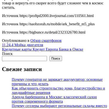
товар и вернуть его скорее всего будет сложнее чем в космос
слетать.
Источник
https://proftpd2000.livejournal.com/110561.html
Источник
https://naobzorah.ru/mobile/ark_benefit_m5_plus
Источник
https://bigbunce.ru/detail/2323326780.html
Опубликовано в
Обзор смартфонов
Навигация
11.24.4 Мойка двигателя
Кредитные карты Кредит Европа Банка в Омске
по
Поиск
записям
Поиск
Свежие записи
Почему генератор не заряжает аккумулятор: основные
причины и что делать
Как объединить строительство дома, благоустройство и
ландшафтные решения
Аренда барбершопа в Москве: классический салон
против современного формата
Почему селлеры выбирают региональные склады вместо