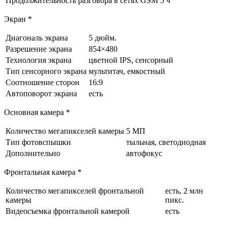
Продолжительность разговора в сетях GSM
5 ч
Экран *
Диагональ экрана
5 дюйм.
Разрешение экрана
854×480
Технология экрана
цветной IPS, сенсорный
Тип сенсорного экрана
мультитач, емкостный
Соотношение сторон
16:9
Автоповорот экрана
есть
Основная камера *
Количество мегапикселей камеры
5 МП
Тип фотовспышки
тыльная, светодиодная
Дополнительно
автофокус
Фронтальная камера *
Количество мегапикселей фронтальной
есть, 2 млн
камеры
пикс.
Видеосъемка фронтальной камерой
есть