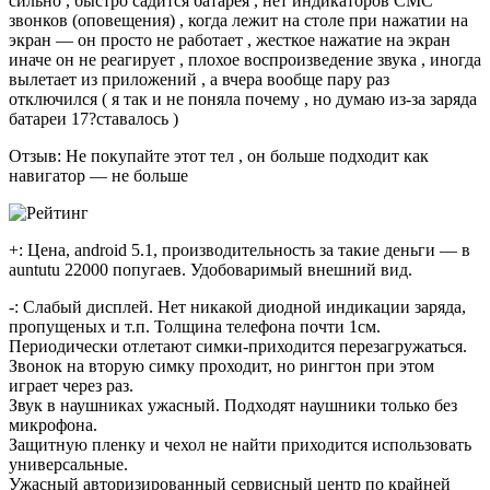
сильно , быстро садится батарея , нет индикаторов СМС
звонков (оповещения) , когда лежит на столе при нажатии на
экран — он просто не работает , жесткое нажатие на экран
иначе он не реагирует , плохое воспроизведение звука , иногда
вылетает из приложений , а вчера вообще пару раз
отключился ( я так и не поняла почему , но думаю из-за заряда
батареи 17?ставалось )
Отзыв: Не покупайте этот тел , он больше подходит как
навигатор — не больше
+: Цена, android 5.1, производительность за такие деньги — в
auntutu 22000 попугаев. Удобоваримый внешний вид.
-: Слабый дисплей. Нет никакой диодной индикации заряда,
пропущеных и т.п. Толщина телефона почти 1см.
Периодически отлетают симки-приходится перезагружаться.
Звонок на вторую симку проходит, но рингтон при этом
играет через раз.
Звук в наушниках ужасный. Подходят наушники только без
микрофона.
Защитную пленку и чехол не найти приходится использовать
универсальные.
Ужасный авторизированный сервисный центр по крайней