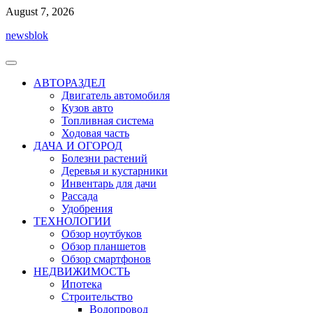
Перейти
August 7, 2026
к
newsblok
содержимому
АВТОРАЗДЕЛ
Двигатель автомобиля
Кузов авто
Топливная система
Ходовая часть
ДАЧА И ОГОРОД
Болезни растений
Деревья и кустарники
Инвентарь для дачи
Рассада
Удобрения
ТЕХНОЛОГИИ
Обзор ноутбуков
Обзор планшетов
Обзор смартфонов
НЕДВИЖИМОСТЬ
Ипотека
Строительство
Водопровод