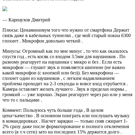
— Карнаухов Дмитрий
Плюсы: Ценаминимум того что нужно от смартфона Держит
связь даже в кабельных туннелях , где мой старый нокиа 6300
глохнет . Микрофон довольно четкий .
Минусы: Огромный как по мне минус , то что как оказалось
спустя год , есть косяк со входом 3.5мм для наушников . По
разному реагирует на наушники с микро и без . Если есть
микрофон — глушит звук и появляется шипение (не важно
какой микрофон (с кнопкой или без)). Без микрофона —
глохнет один из наушников , с легким надавливанием
проблема проходит на 2-3 секунды и вовсе вход отрубается .
Камера оставляет желать лучшего . Звук в пределах нормы ,
громкий — уже хорошо. Экран реагирует через раз или у меня
что то с пальцами .
Коммент: Пользуюсь чуть больше года , В целом
цена=качество . В основном поиграть или послушать музыку
в командировках . Насчет зарядки — только сняв сжирает 1-
2% сразу даже после форматирование и полного отключения
всего (в т.ч сети) зато на последних 15% держится долго .