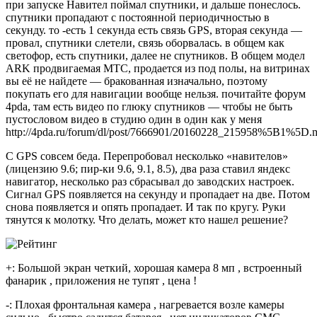
при запуске Навител поймал спутники, и дальше понеслось.
спутники пропадают с постоянной периодичностью в
секунду. то -есть 1 секунда есть связь GPS, вторая секунда —
провал, спутники слетели, связь оборвалась. в общем как
светофор, есть спутники, далее не спутников. В общем модел
ARK продвигаемая МТС, продается из под полы, на витринах
вы её не найдете — бракованная изначально, поэтому
покупать его для навигации вообще нельзя. почитайте форум
4pda, там есть видео по глюку спутников — чтобы не быть
пустословом видео в студию один в один как у меня
http://4pda.ru/forum/dl/post/7666901/20160228_215958%5B1%5D.
C GPS совсем беда. Перепробовал несколько «навителов»
(лицензию 9.6; пир-ки 9.6, 9.1, 8.5), два раза ставил яндекс
навигатор, несколько раз сбрасывал до заводских настроек.
Сигнал GPS появляется на секунду и пропадает на две. Потом
снова появляется и опять пропадает. И так по кругу. Руки
тянутся к молотку. Что делать, может кто нашел решение?
+: Большой экран четкий, хорошая камера 8 мп , встроенный
фанарик , приложения не тупят , цена !
-: Плохая фронтальная камера , нагревается возле камеры