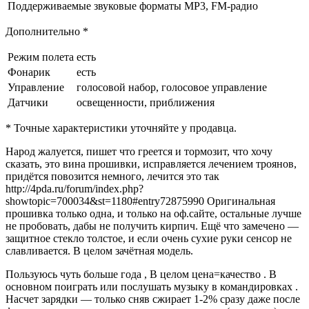
Поддерживаемые звуковые форматы
MP3, FM-радио
Дополнительно *
Режим полета
есть
Фонарик
есть
Управление
голосовой набор, голосовое управление
Датчики
освещенности, приближения
* Точные характеристики уточняйте у продавца.
Народ жалуется, пишет что греется и тормозит, что хочу
сказать, это вина прошивки, исправляется лечением троянов,
придётся повозится немного, лечится это так
http://4pda.ru/forum/index.php?
showtopic=700034&st=1180#entry72875990 Оригинальная
прошивка только одна, и только на оф.сайте, остальные лучше
не пробовать, дабы не получить кирпич. Ещё что замечено —
защитное стекло толстое, и если очень сухие руки сенсор не
славливается. В целом зачётная модель.
Пользуюсь чуть больше года , В целом цена=качество . В
основном поиграть или послушать музыку в командировках .
Насчет зарядки — только сняв сжирает 1-2% сразу даже после