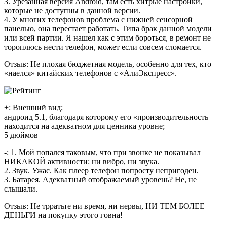
3. Урезанная версия Android, там есть хитрые настройки,
которые не доступны в данной версии.
4. У многих телефонов проблема с нижней сенсорной
панелью, она перестает работать. Типа брак данной модели
или всей партии. Я нашел как с этим бороться, в ремонт не
тороплюсь нести телефон, может если совсем сломается.
Отзыв: Не плохая бюджетная модель, особенно для тех, кто
«наелся» китайских телефонов с «АлиЭкспресс».
+: Внешний вид;
андроид 5.1, благодаря которому его «производительность
находится на адекватном для ценника уровне;
5 дюймов
-: 1. Мой попался таковым, что при звонке не показывал
НИКАКОЙ активности: ни вибро, ни звука.
2. Звук. Ужас. Как плеер телефон попросту непригоден.
3. Батарея. Адекватный отображаемый уровень? Не, не
слышали.
Отзыв: Не трратьте ни время, ни нервы, НИ ТЕМ БОЛЕЕ
ДЕНЬГИ на покупку этого говна!