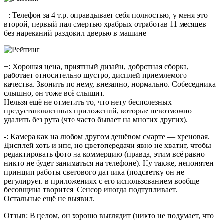
+: Телефон за 4 т.р. оправдывает себя полностью, у меня это
второй, первый пал смертью храбрых отработав 11 месяцев
без нареканий раздовил дверью в машине.
+: Хорошая цена, приятный дизайн, добротная сборка,
работает относительно шустро, дисплей приемлемого
качества. Звонить по нему, внезапно, нормально. Собеседника
слышно, он тоже всё слышит.
Нельзя ещё не отметить то, что нету бесполезных
предустановленных приложений, которые невозможно
удалить без рута (что часто бывает на многих других).
-: Камера как на любом другом дешёвом смарте — хреновая.
Дисплей хоть и ипс, но цветопередачи явно не хватит, чтобы
редактировать фото на коммерцию (правда, этим всё равно
никто не будет заниматься на телефоне). Ну также, непонятен
принцип работы светового датчика (подсветку он не
регулирует, в приложениях с его использованием вообще
бесовщина творится. Сенсор иногда подтупливает.
Остальные ещё не выявил.
Отзыв: В целом, он хорошо выглядит (никто не подумает, что