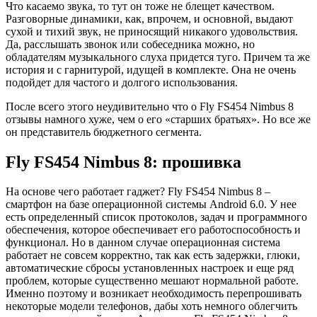
Что касаемо звука, то тут он тоже не блещет качеством.
Разговорные динамики, как, впрочем, и основной, выдают
сухой и тихий звук, не приносящий никакого удовольствия.
Да, расслышать звонок или собеседника можно, но
обладателям музыкального слуха придется туго. Причем та же
история и с гарнитурой, идущей в комплекте. Она не очень
подойдет для частого и долгого использования.
После всего этого неудивительно что о Fly FS454 Nimbus 8
отзывы намного хуже, чем о его «старших братьях». Но все же
он представитель бюджетного сегмента.
Fly FS454 Nimbus 8: прошивка
На основе чего работает гаджет? Fly FS454 Nimbus 8 –
смартфон на базе операционной системы Android 6.0. У нее
есть определенный список протоколов, задач и программного
обеспечения, которое обеспечивает его работоспособность и
функционал. Но в данном случае операционная система
работает не совсем корректно, так как есть задержки, глюки,
автоматические сбросы установленных настроек и еще ряд
проблем, которые существенно мешают нормальной работе.
Именно поэтому и возникает необходимость перепрошивать
некоторые модели телефонов, дабы хоть немного облегчить