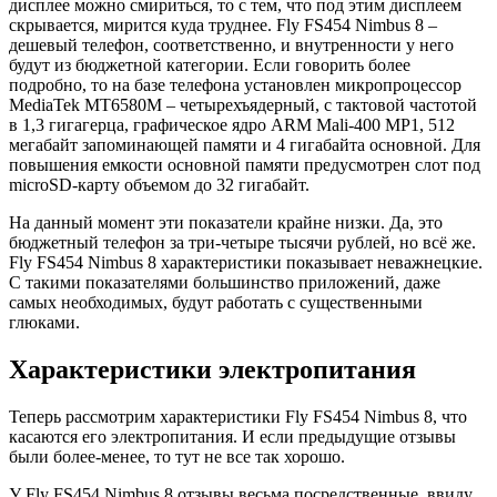
дисплее можно смириться, то с тем, что под этим дисплеем
скрывается, мирится куда труднее. Fly FS454 Nimbus 8 –
дешевый телефон, соответственно, и внутренности у него
будут из бюджетной категории. Если говорить более
подробно, то на базе телефона установлен микропроцессор
MediaTek MT6580M – четырехъядерный, с тактовой частотой
в 1,3 гигагерца, графическое ядро ARM Mali-400 MP1, 512
мегабайт запоминающей памяти и 4 гигабайта основной. Для
повышения емкости основной памяти предусмотрен слот под
microSD-карту объемом до 32 гигабайт.
На данный момент эти показатели крайне низки. Да, это
бюджетный телефон за три-четыре тысячи рублей, но всё же.
Fly FS454 Nimbus 8 характеристики показывает неважнецкие.
С такими показателями большинство приложений, даже
самых необходимых, будут работать с существенными
глюками.
Характеристики электропитания
Теперь рассмотрим характеристики Fly FS454 Nimbus 8, что
касаются его электропитания. И если предыдущие отзывы
были более-менее, то тут не все так хорошо.
У Fly FS454 Nimbus 8 отзывы весьма посредственные, ввиду