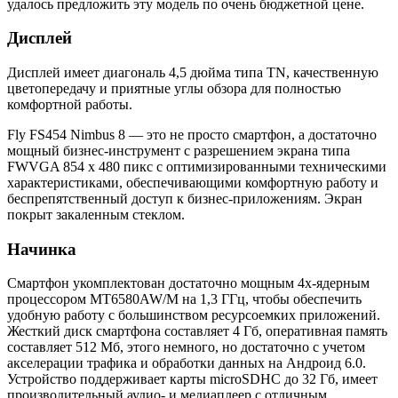
удалось предложить эту модель по очень бюджетной цене.
Дисплей
Дисплей имеет диагональ 4,5 дюйма типа TN, качественную
цветопередачу и приятные углы обзора для полностью
комфортной работы.
Fly FS454 Nimbus 8 — это не просто смартфон, а достаточно
мощный бизнес-инструмент c разрешением экрана типа
FWVGA 854 x 480 пикc с оптимизированными техническими
характеристиками, обеспечивающими комфортную работу и
беспрепятственный доступ к бизнес-приложениям. Экран
покрыт закаленным стеклом.
Начинка
Смартфон укомплектован достаточно мощным 4х-ядерным
процессором MT6580AW/M на 1,3 ГГц, чтобы обеспечить
удобную работу с большинством ресурсоемких приложений.
Жесткий диск смартфона составляет 4 Гб, оперативная память
составляет 512 Мб, этого немного, но достаточно с учетом
акселерации трафика и обработки данных на Андроид 6.0.
Устройство поддерживает карты microSDHC до 32 Гб, имеет
производительный аудио- и медиаплеер с отличным