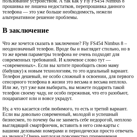
пользование устройством. А так как у Fly FS454 Nimbus 8
прошивка не лишена недостатков, перепрошивка данного
телефона — это уже больше необходимость, нежели
альтернативное решение проблемы.
В заключение
Что же хочется сказать в заключение? Fly FS454 Nimbus 8 –
неоднозначный телефон. Вроде бы и выглядит стильно, но в
то же время параметры телефона не очень подходят для
современных требований. И ключевое слово тут —
«современных». Если вы хотите приобщить свою маму
(бабушку) к новым технологиям, то это идеальный вариант.
Телефон дешевый, не особо сложный в освоении, для первого
сенсорного телефона в жизни это весьма и весьма неплохо.
Или же, тут уже вам выбирать, вы можете подарить такой
телефон своему чаду, не особо переживая, что его разобьют,
поцарапают или и вовсе украдут.
Ну, а что касается себя любимого, то есть и третий вариант.
Если вы довольно современный, молодой и успешный
бизнесмен, то почему бы не заиметь себе недорогой, неплохо
выглядящий смартфончик, вставить в него сим-карты с
вашими деловыми номерами и периодически просто отвечать
на звонки? Очень неплохая повсеместно применяемая