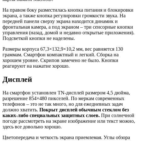
На правом боку разместилась кнопка питания и блокировки
экрана, а также кнопка регулировки громкости звука. На
передней панели сверху экрана находится динамик и
фронтальная камера, а под экраном – три сенсорные кнопки
управления (назад, домой и недавно открытые приложения).
Подсветкой кнопки не наделены.
Размеры корпуса 67,3×132,9×10,2 мм, вес равняется 130
граммам. Смартфон компактный и легкий. Сборка на
хорошем уровне. Скрипов замечено не было. Кнопки
реагируют на нажатие хорошо.
Дисплей
На смартфон установлен TN-дисплей размером 4,5 дюйма,
разрешение 854×480 пикселей. По меркам современных
телефонов – это не так много, но для ежедневных задач
должно хватить.
Покрыт дисплей обычным стеклом без
каких-либо специальных защитных слоев.
При солнечной
погоде рассмотреть на экране изображение или текст можно,
здесь все довольно хорошо.
Цветопередача и четкость экрана приемлемая. Углы обзора