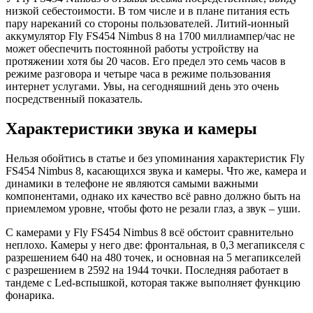
низкой себестоимости. В том числе и в плане питания есть
пару нареканий со стороны пользователей. Литий-ионный
аккумулятор Fly FS454 Nimbus 8 на 1700 миллиампер/час не
может обеспечить постоянной работы устройству на
протяжении хотя бы 20 часов. Его предел это семь часов в
режиме разговора и четыре часа в режиме пользования
интернет услугами. Увы, на сегодняшний день это очень
посредственный показатель.
Характеристики звука и камеры
Нельзя обойтись в статье и без упоминания характеристик Fly
FS454 Nimbus 8, касающихся звука и камеры. Что же, камера и
динамики в телефоне не являются самыми важными
компонентами, однако их качество всё равно должно быть на
приемлемом уровне, чтобы фото не резали глаз, а звук – уши.
С камерами у Fly FS454 Nimbus 8 всё обстоит сравнительно
неплохо. Камеры у него две: фронтальная, в 0,3 мегапикселя с
разрешением 640 на 480 точек, и основная на 5 мегапикселей
с разрешением в 2592 на 1944 точки. Последняя работает в
тандеме с Led-вспышкой, которая также выполняет функцию
фонарика.