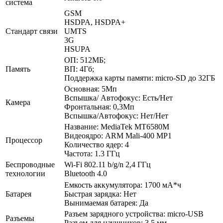
система
GSM
HSDPA, HSDPA+
Стандарт связи
UMTS
3G
HSUPA
ОП: 512МБ;
Память
ВП: 4Гб;
Поддержка карты памяти: micro-SD до 32ГБ
Основная: 5Мп
Вспышка/ Автофокус: Есть/Нет
Камера
Фронтальная: 0,3Мп
Вспышка/Автофокус: Нет/Нет
Название: MediaTek MT6580M
Видеоядро: ARM Mali-400 MP1
Процессор
Количество ядер: 4
Частота: 1.3 ГГц
Беспроводные
Wi-Fi 802.11 b/g/n 2,4 ГГц
технологии
Bluetooth 4.0
Емкость аккумулятора: 1700 мА*ч
Батарея
Быстрая зарядка: Нет
Вынимаемая батарея: Да
Разъем зарядного устройства: micro-USB
Разъемы
Разъем для наушников: 3.5 мм