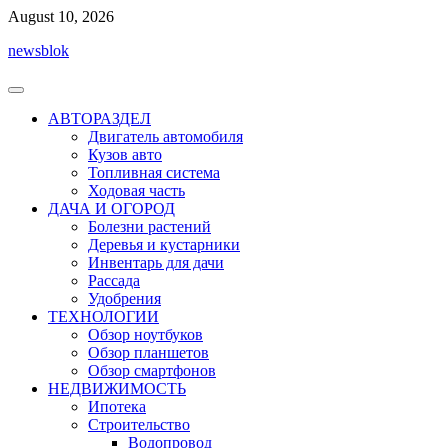
Перейти
August 10, 2026
к
newsblok
содержимому
АВТОРАЗДЕЛ
Двигатель автомобиля
Кузов авто
Топливная система
Ходовая часть
ДАЧА И ОГОРОД
Болезни растений
Деревья и кустарники
Инвентарь для дачи
Рассада
Удобрения
ТЕХНОЛОГИИ
Обзор ноутбуков
Обзор планшетов
Обзор смартфонов
НЕДВИЖИМОСТЬ
Ипотека
Строительство
Водопровод