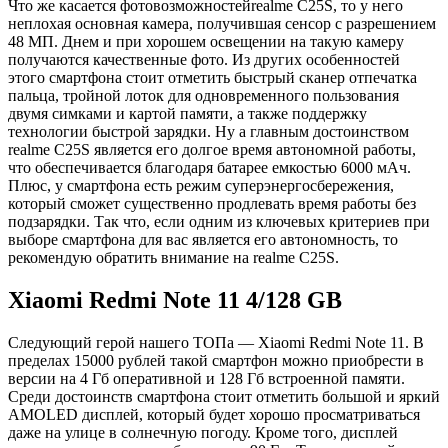
Что же касается фотовозможностейrealme C25S, то у него
неплохая основная камера, получившая сенсор с разрешением
48 МП. Днем и при хорошем освещении на такую камеру
получаются качественные фото. Из других особенностей
этого смартфона стоит отметить быстрый сканер отпечатка
пальца, тройной лоток для одновременного пользования
двумя симками и картой памяти, а также поддержку
технологии быстрой зарядки. Ну а главным достоинством
realme C25S является его долгое время автономной работы,
что обеспечивается благодаря батарее емкостью 6000 мАч.
Плюс, у смартфона есть режим суперэнергосбережения,
который сможет существенно продлевать время работы без
подзарядки. Так что, если одним из ключевых критериев при
выборе смартфона для вас является его автономность, то
рекомендую обратить внимание на realme C25S.
Xiaomi Redmi Note 11 4/128 GB
Следующий герой нашего ТОПа — Xiaomi Redmi Note 11. В
пределах 15000 рублей такой смартфон можно приобрести в
версии на 4 Гб оперативной и 128 Гб встроенной памяти.
Среди достоинств смартфона стоит отметить большой и яркий
AMOLED дисплей, который будет хорошо просматриваться
даже на улице в солнечную погоду. Кроме того, дисплей