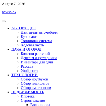
Перейти
August 7, 2026
к
newsblok
содержимому
АВТОРАЗДЕЛ
Двигатель автомобиля
Кузов авто
Топливная система
Ходовая часть
ДАЧА И ОГОРОД
Болезни растений
Деревья и кустарники
Инвентарь для дачи
Рассада
Удобрения
ТЕХНОЛОГИИ
Обзор ноутбуков
Обзор планшетов
Обзор смартфонов
НЕДВИЖИМОСТЬ
Ипотека
Строительство
Водопровод