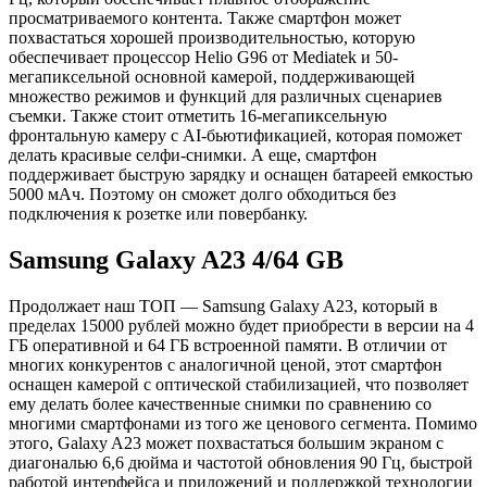
просматриваемого контента. Также смартфон может
похвастаться хорошей производительностью, которую
обеспечивает процессор Helio G96 от Mediatek и 50-
мегапиксельной основной камерой, поддерживающей
множество режимов и функций для различных сценариев
съемки. Также стоит отметить 16-мегапиксельную
фронтальную камеру с AI-бьютификацией, которая поможет
делать красивые селфи-снимки. А еще, смартфон
поддерживает быструю зарядку и оснащен батареей емкостью
5000 мАч. Поэтому он сможет долго обходиться без
подключения к розетке или повербанку.
Samsung Galaxy A23 4/64 GB
Продолжает наш ТОП — Samsung Galaxy A23, который в
пределах 15000 рублей можно будет приобрести в версии на 4
ГБ оперативной и 64 ГБ встроенной памяти. В отличии от
многих конкурентов с аналогичной ценой, этот смартфон
оснащен камерой с оптической стабилизацией, что позволяет
ему делать более качественные снимки по сравнению со
многими смартфонами из того же ценового сегмента. Помимо
этого, Galaxy A23 может похвастаться большим экраном с
диагональю 6,6 дюйма и частотой обновления 90 Гц, быстрой
работой интерфейса и приложений и поддержкой технологии