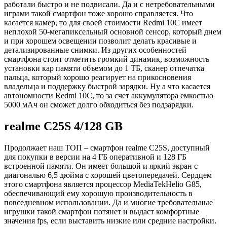
работали быстро и не подвисали. Да и с нетребовательными
играми такой смартфон тоже хорошо справляется. Что
касается камер, то для своей стоимости Redmi 10C имеет
неплохой 50-мегапиксельный основной сенсор, который днем
и при хорошем освещении позволит делать красивые и
детализированные снимки. Из других особенностей
смартфона стоит отметить громкий динамик, возможность
установки кар памяти объемом до 1 ТБ, сканер отпечатка
пальца, который хорошо реагирует на прикосновения
владельца и поддержку быстрой зарядки. Ну а что касается
автономности Redmi 10C, то за счет аккумулятора емкостью
5000 мАч он сможет долго обходиться без подзарядки.
realme C25S 4/128 GB
Продолжает наш ТОП – смартфон realme C25S, доступный
для покупки в версии на 4 ГБ оперативной и 128 ГБ
встроенной памяти. Он имеет большой и яркий экран с
диагональю 6,5 дюйма с хорошей цветопередачей. Сердцем
этого смартфона является процессор MediaTekHelio G85,
обеспечивающий ему хорошую производительность в
повседневном использовании. Да и многие требовательные
игрушки такой смартфон потянет и выдаст комфортные
значения fps, если выставить низкие или средние настройки.