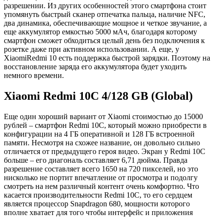
разрешении. Из других особенностей этого смартфона стоит
упомянуть быстрый сканер отпечатка пальца, наличие NFC,
два динамика, обеспечивающие мощное и четкое звучание, а
еще аккумулятор емкостью 5000 мАч, благодаря которому
смартфон сможет обходиться целый день без подключения к
розетке даже при активном использовании. А еще, у
XiaomiRedmi 10 есть поддержка быстрой зарядки. Поэтому на
восстановление заряда его аккумулятора будет уходить
немного времени.
Xiaomi Redmi 10C 4/128 GB (Global)
Еще один хороший вариант от Xiaomi стоимостью до 15000
рублей – смартфон Redmi 10C, который можно приобрести в
конфигурации на 4 ГБ оперативной и 128 ГБ встроенной
памяти. Несмотря на схожее название, он довольно сильно
отличается от предыдущего героя видео. Экран у Redmi 10C
больше – его диагональ составляет 6,71 дюйма. Правда
разрешение составляет всего 1650 на 720 пикселей, но это
нисколько не портит впечатление от просмотра и подолгу
смотреть на нем различный контент очень комфортно. Что
касается производительности Redmi 10C, то его сердцем
является процессор Snapdragon 680, мощности которого
вполне хватает для того чтобы интерфейс и приложения