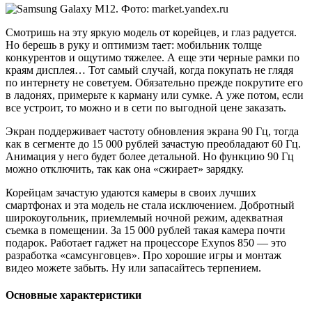
Смотришь на эту яркую модель от корейцев, и глаз радуется.
Но берешь в руку и оптимизм тает: мобильник толще
конкурентов и ощутимо тяжелее. А еще эти черные рамки по
краям дисплея… Тот самый случай, когда покупать не глядя
по интернету не советуем. Обязательно прежде покрутите его
в ладонях, примерьте к карману или сумке. А уже потом, если
все устроит, то можно и в сети по выгодной цене заказать.
Экран поддерживает частоту обновления экрана 90 Гц, тогда
как в сегменте до 15 000 рублей зачастую преобладают 60 Гц.
Анимация у него будет более детальной. Но функцию 90 Гц
можно отключить, так как она «сжирает» зарядку.
Корейцам зачастую удаются камеры в своих лучших
смартфонах и эта модель не стала исключением. Добротный
широкоугольник, приемлемый ночной режим, адекватная
съемка в помещении. За 15 000 рублей такая камера почти
подарок. Работает гаджет на процессоре Exynos 850 — это
разработка «самсунговцев». Про хорошие игры и монтаж
видео можете забыть. Ну или запасайтесь терпением.
Основные характеристики