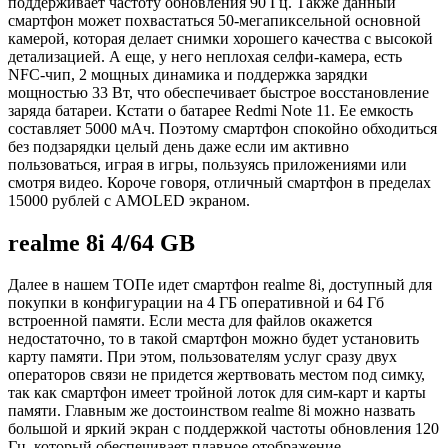
поддерживает частоту обновления 90 Гц. Также данный
смартфон может похвастаться 50-мегапиксельной основной
камерой, которая делает снимки хорошего качества с высокой
детализацией. А еще, у него неплохая селфи-камера, есть
NFC-чип, 2 мощных динамика и поддержка зарядки
мощностью 33 Вт, что обеспечивает быстрое восстановление
заряда батареи. Кстати о батарее Redmi Note 11. Ее емкость
составляет 5000 мАч. Поэтому смартфон спокойно обходиться
без подзарядки целый день даже если им активно
пользоваться, играя в игры, пользуясь приложениями или
смотря видео. Короче говоря, отличный смартфон в пределах
15000 рублей с AMOLED экраном.
realme 8i 4/64 GB
Далее в нашем ТОПе идет смартфон realme 8i, доступный для
покупки в конфигурации на 4 ГБ оперативной и 64 Гб
встроенной памяти. Если места для файлов окажется
недостаточно, то в такой смартфон можно будет установить
карту памяти. При этом, пользователям услуг сразу двух
операторов связи не придется жертвовать местом под симку,
так как смартфон имеет тройной лоток для сим-карт и карты
памяти. Главным же достоинством realme 8i можно назвать
большой и яркий экран с поддержкой частоты обновления 120
Гц, который обеспечивает плавное отображение