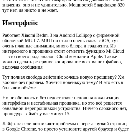
значения, оно и не удивительно. Мощностей Snapdragon 820
тут нет, да никто и не ждет.
Интерфейс
Работает Xiaomi Redmi 3 на Android Lollipop с фирменной
оболочкой MIUI 7. MIUI по стилю очень схожа с iOS, тут
очень плавные анимации, много блюра и градиента. Из
интересного в прошивке стоит отметить функцию Mi Cloud
— это своего рода аналог iCloud компании Apple. Также
можно сделать резервное копирование всех ваших файлов,
включая сообщения.
Тут полная свобода действий: хочешь новую прошивку? Хм,
вообще без проблем. Хочется новенькую тему? И это есть в
большом объёме.
Но не обошлось и без недостатков: неполная локализация
интерфейса и нестабильная прошивка, но это всё решается
банальной перепрошивкой устройства. Ничего сложного нет,
процедура займёт у вас минут 15.
Лайфхак: если возникают проблемы с перезагрузкой страниц
в Google Chrome, то просто установите другой браузер и будет