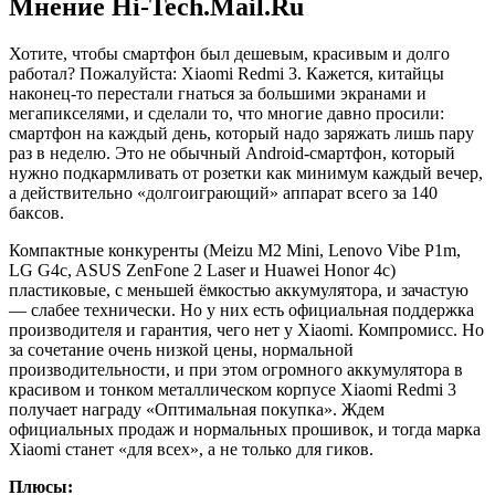
Мнение Hi-Tech.Mail.Ru
Хотите, чтобы смартфон был дешевым, красивым и долго
работал? Пожалуйста: Xiaomi Redmi 3. Кажется, китайцы
наконец-то перестали гнаться за большими экранами и
мегапикселями, и сделали то, что многие давно просили:
смартфон на каждый день, который надо заряжать лишь пару
раз в неделю. Это не обычный Android-смартфон, который
нужно подкармливать от розетки как минимум каждый вечер,
а действительно «долгоиграющий» аппарат всего за 140
баксов.
Компактные конкуренты (Meizu M2 Mini, Lenovo Vibe P1m,
LG G4c, ASUS ZenFone 2 Laser и Huawei Honor 4c)
пластиковые, с меньшей ёмкостью аккумулятора, и зачастую
— слабее технически. Но у них есть официальная поддержка
производителя и гарантия, чего нет у Xiaomi. Компромисс. Но
за сочетание очень низкой цены, нормальной
производительности, и при этом огромного аккумулятора в
красивом и тонком металлическом корпусе Xiaomi Redmi 3
получает награду «Оптимальная покупка». Ждем
официальных продаж и нормальных прошивок, и тогда марка
Xiaomi станет «для всех», а не только для гиков.
Плюсы: