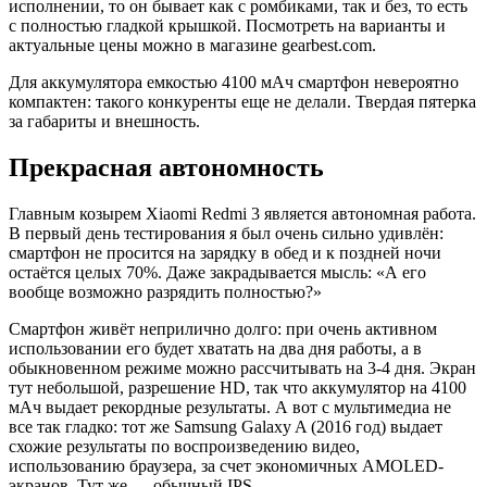
исполнении, то он бывает как с ромбиками, так и без, то есть
с полностью гладкой крышкой. Посмотреть на варианты и
актуальные цены можно в магазине gearbest.com.
Для аккумулятора емкостью 4100 мАч смартфон невероятно
компактен: такого конкуренты еще не делали. Твердая пятерка
за габариты и внешность.
Прекрасная автономность
Главным козырем Xiaomi Redmi 3 является автономная работа.
В первый день тестирования я был очень сильно удивлён:
смартфон не просится на зарядку в обед и к поздней ночи
остаётся целых 70%. Даже закрадывается мысль: «А его
вообще возможно разрядить полностью?»
Смартфон живёт неприлично долго: при очень активном
использовании его будет хватать на два дня работы, а в
обыкновенном режиме можно рассчитывать на 3-4 дня. Экран
тут небольшой, разрешение HD, так что аккумулятор на 4100
мАч выдает рекордные результаты. А вот с мультимедиа не
все так гладко: тот же Samsung Galaxy A (2016 год) выдает
схожие результаты по воспроизведению видео,
использованию браузера, за счет экономичных AMOLED-
экранов. Тут же — обычный IPS.