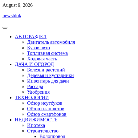
Перейти
August 9, 2026
к
newsblok
содержимому
АВТОРАЗДЕЛ
Двигатель автомобиля
Кузов авто
Топливная система
Ходовая часть
ДАЧА И ОГОРОД
Болезни растений
Деревья и кустарники
Инвентарь для дачи
Рассада
Удобрения
ТЕХНОЛОГИИ
Обзор ноутбуков
Обзор планшетов
Обзор смартфонов
НЕДВИЖИМОСТЬ
Ипотека
Строительство
Водопровод