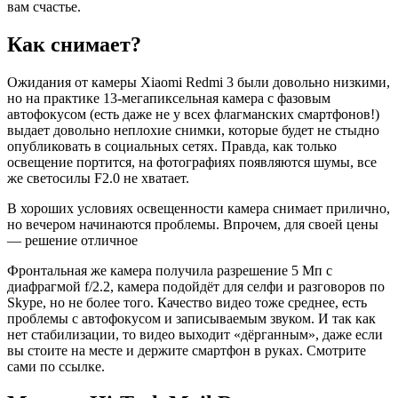
вам счастье.
Как снимает?
Ожидания от камеры Xiaomi Redmi 3 были довольно низкими,
но на практике 13-мегапиксельная камера с фазовым
автофокусом (есть даже не у всех флагманских смартфонов!)
выдает довольно неплохие снимки, которые будет не стыдно
опубликовать в социальных сетях. Правда, как только
освещение портится, на фотографиях появляются шумы, все
же светосилы F2.0 не хватает.
В хороших условиях освещенности камера снимает прилично,
но вечером начинаются проблемы. Впрочем, для своей цены
— решение отличное
Фронтальная же камера получила разрешение 5 Мп с
диафрагмой f/2.2, камера подойдёт для селфи и разговоров по
Skype, но не более того. Качество видео тоже среднее, есть
проблемы с автофокусом и записываемым звуком. И так как
нет стабилизации, то видео выходит «дёрганным», даже если
вы стоите на месте и держите смартфон в руках. Смотрите
сами по ссылке.