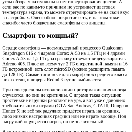
углы обзора максимальны и нет инвертирования цветов. А
если вас по каким-то причинам не устраивает цветовая
температура экрана, то можете отрегулировать ее на свой вкус
в настройках. Олеофобное покрытие есть, и на этом тоже
спасибо: часто бюджетные смартфоны его лишены.
Смартфон-то мощный?
Сердце смартфона — восьмиядерный процессор Qualcomm
Snapdragon 616 с 4 ядрами Cortex A-53 на 1,5 ГГц и 4 ядрами
Cortex A-53 на 1,2 ГГц, за графику отвечает видеоускоритель
Adreno 405. Плюс ко всему тут 2 ГБ оперативной памяти и 16
ГБ встроенной, есть слот microSD (можно расширить память
до 128 ГБ). Самые типичные для смартфонов среднего класса
показатели, в лидеры Redmi 3 тут не выбивается.
При повседневном использовании притормаживания иногда
случаются, но они не критичны. С играми такая ситуация:
простенькие игрушки работают на ура, а вот уже с довольно
требовательными играми (GTA:San Andreas, GTA III, Dungeon
Hunter 5) не всё так радужно: придётся играть на средних,
либо низких настройках графики или не играть вообще. Под
нагрузкой ощущается нагрев, но не значительный.
В синтетических тестах смартфон показал довольно средние