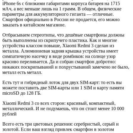
iPhone 6s с близкими габаритами корпуса батарея на 1715
мАч, а вес меньше лишь на 1 грамм. В общем, физические
параметры для аккумуляторного гиганта — отличные.
Смартфон официально в России не продается, его можно
заказать в китайском магазине.
Отбрасываем стереотипы, что дешёвые смартфоны должны
быть выполнены из скрипучего пластика. Как и многие
устройства классом повыше, Xiaomi Redmi 3 сделан из
металла. Алюминиевая задняя крышка устройства имеет
симпатичную насечку в виде ромбиков: на солнце узор
красиво переливается. Да и собран смартфон добротно:
никаких поскрипываний и похрустываний замечено не было,
металл есть металл.
Есть тут и гибридный лоток для двух SIM-карт: то есть вы
можете поставить две SIM-карты или 1 SIM и карту памяти
microSD до 128 ГБ.
Xiaomi Redmi 3 со всех сторон: красивый, компактный,
металлический. И не подумаешь, что он стоит менее 10 000
рублей
Всего есть три цветовых решения: серебристый, серый и
золотой. Если ваш взгляд привлек смартфон в золотом