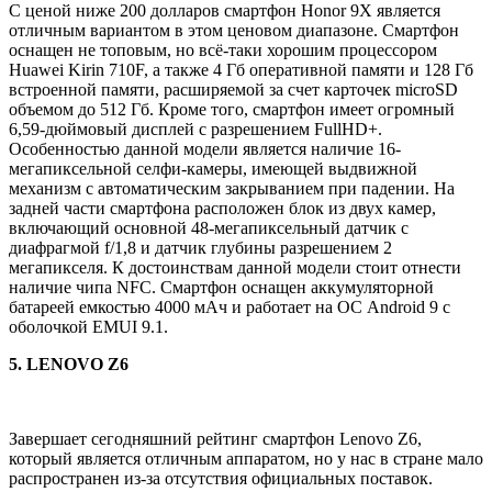
С ценой ниже 200 долларов смартфон Honor 9X является
отличным вариантом в этом ценовом диапазоне. Смартфон
оснащен не топовым, но всё-таки хорошим процессором
Huawei Kirin 710F, а также 4 Гб оперативной памяти и 128 Гб
встроенной памяти, расширяемой за счет карточек microSD
объемом до 512 Гб. Кроме того, смартфон имеет огромный
6,59-дюймовый дисплей с разрешением FullHD+.
Особенностью данной модели является наличие 16-
мегапиксельной селфи-камеры, имеющей выдвижной
механизм с автоматическим закрыванием при падении. На
задней части смартфона расположен блок из двух камер,
включающий основной 48-мегапиксельный датчик с
диафрагмой f/1,8 и датчик глубины разрешением 2
мегапикселя. К достоинствам данной модели стоит отнести
наличие чипа NFC. Смартфон оснащен аккумуляторной
батареей емкостью 4000 мАч и работает на ОС Android 9 с
оболочкой EMUI 9.1.
5. LENOVO Z6
Завершает сегодняшний рейтинг смартфон Lenovo Z6,
который является отличным аппаратом, но у нас в стране мало
распространен из-за отсутствия официальных поставок.