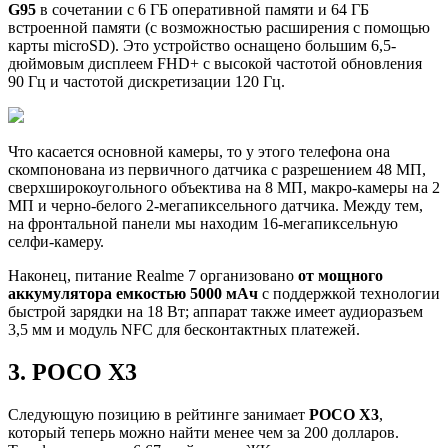
G95
в сочетании с 6 ГБ оперативной памяти и 64 ГБ
встроенной памяти (с возможностью расширения с помощью
карты microSD). Это устройство оснащено большим 6,5-
дюймовым дисплеем FHD+ с высокой частотой обновления
90 Гц и частотой дискретизации 120 Гц.
Что касается основной камеры, то у этого телефона она
скомпонована из первичного датчика с разрешением 48 МП,
сверхширокоугольного объектива на 8 МП, макро-камеры на 2
МП и черно-белого 2-мегапиксельного датчика. Между тем,
на фронтальной панели мы находим 16-мегапиксельную
селфи-камеру.
Наконец, питание Realme 7 организовано
от мощного
аккумулятора емкостью 5000 мАч
с поддержкой технологии
быстрой зарядки на 18 Вт; аппарат также имеет аудиоразъем
3,5 мм и модуль NFC для бесконтактных платежей.
3. POCO X3
Следующую позицию в рейтинге занимает
POCO X3
,
который теперь можно найти менее чем за 200 долларов.