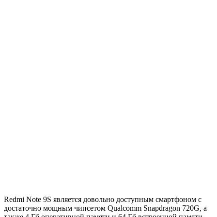
Redmi Note 9S является довольно доступным смартфоном с
достаточно мощным чипсетом Qualcomm Snapdragon 720G, а
также 4 Гб оперативной памяти и 64 Гб встроенной памяти,