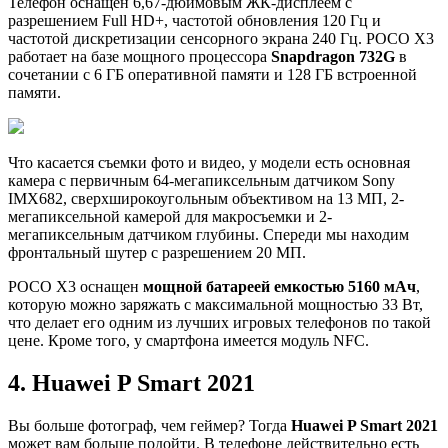
Телефон оснащен 6,67-дюймовым ЖК-дисплеем с
разрешением Full HD+, частотой обновления 120 Гц и
частотой дискретизации сенсорного экрана 240 Гц. POCO X3
работает на базе мощного процессора
Snapdragon 732G
в
сочетании с 6 ГБ оперативной памяти и 128 ГБ встроенной
памяти.
Что касается съемки фото и видео, у модели есть основная
камера с первичным 64-мегапиксельным датчиком Sony
IMX682, сверхширокоугольным объективом на 13 МП, 2-
мегапиксельной камерой для макросъемки и 2-
мегапиксельным датчиком глубины. Спереди мы находим
фронтальный шутер с разрешением 20 МП.
POCO X3 оснащен
мощной батареей емкостью 5160 мАч
,
которую можно заряжать с максимальной мощностью 33 Вт,
что делает его одним из лучших игровых телефонов по такой
цене. Кроме того, у смартфона имеется модуль NFC.
4. Huawei P Smart 2021
Вы больше фотограф, чем геймер? Тогда
Huawei P Smart 2021
может вам больше подойти. В телефоне действительно есть