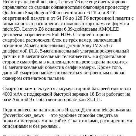
Несмотря на свой возраст, Lenovo Z6 все еще очень хорошо
справляется со своими обязанностями благодаря процессору
Qualcomm Snapdragon 730 в сочетании с 6 Гб или 8 Гб
оперативной памяти и от 64 Гб до 128 Гб встроенной памяти с
возможностью расширения с помощью карт памяти формата
microSD. Lenovo Z6 оснащен 6,39-дюймовым AMOLED
дисплеем разрешением Full HD+. С задней стороны
смартфона расположен блок из трёх камер, включающий
основной 24-мегапиксельный датчик Sony IMX576 с
диафрагмой f/1,8, 5-мегапиксельный ультраширокоугольный
датчик и 8-мегапиксельный телеобъектив. На фронтальной
стороне смартфона в каплевидном вырезе экрана находится
16-мегапиксельный объектив селфи-камеры. Кроме того,
данный смартфон может похвастаться встроенным в экран
сканером отпечатков пальцев
Смартфон комплектуется аккумуляторной батареей емкостью
4000 мАч с поддержкой быстрой зарядки 18 Вт и работает на
базе Android 9 с собственной оболочкой ZUI 11.
Подпишитесь на наш канал в Яндекс.Дзен или telegram-канал
@overclockers_news — это удобные способы следить за
новыми материалами на сайте. С картинками, расширенными
описаниями и без рекламы.