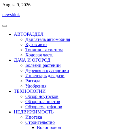
Перейти
August 9, 2026
к
newsblok
содержимому
АВТОРАЗДЕЛ
Двигатель автомобиля
Кузов авто
Топливная система
Ходовая часть
ДАЧА И ОГОРОД
Болезни растений
Деревья и кустарники
Инвентарь для дачи
Рассада
Удобрения
ТЕХНОЛОГИИ
Обзор ноутбуков
Обзор планшетов
Обзор смартфонов
НЕДВИЖИМОСТЬ
Ипотека
Строительство
Водопровод