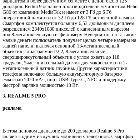
вариантом в более доступном сегменте с ценой около 125
долларов. Redmi 9 оснащен производительным чипсетом Helio
G80 от компании MediaTek и имеет от 3 Гб до 6 Гб
оперативной памяти и от 32 Гб до 128 Гб встроенной памяти.
Смартфон комплектуется большим 6,53-дюймовым дисплеем
разрешением 2340х1080 пикселей с каплевидным вырезом
под 8-мегапиксельную селфи-камеру. Невероятно, но за такие
малые деньги пользователь получает целых четыре камеры на
задней панели, включая основной 13-мегапиксельный
объектив с диафрагмой f/2.2, 8-мегапиксельный
сверхширокоугольный объектив с углом охвата до 118
градусов, 5-мегапиксельный датчик для макросъемки и 2-
мегапиксельный датчик глубины. Другие характеристики
телефона включают большую аккумуляторную батарею
емкостью 5020 мАч, порт USB Type-C, NFC и поддержку
быстрой зарядки мощностью 18 Вт.
3. REALME 5 PRO
реклама
В этом ценовом диапазоне до 200 долларов Realme 5 Pro
является одним из лучших мобильных телефонов. Смартфон