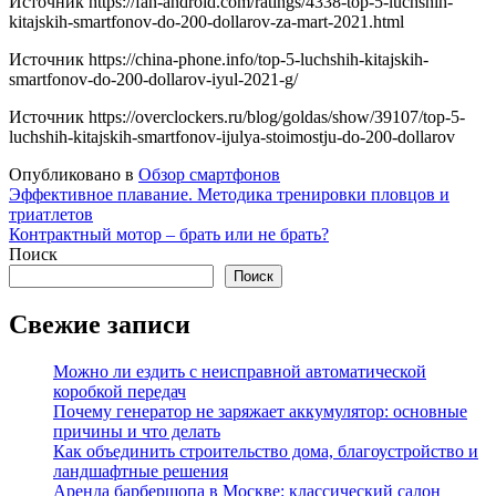
Источник
https://fan-android.com/ratings/4338-top-5-luchshih-
kitajskih-smartfonov-do-200-dollarov-za-mart-2021.html
Источник
https://china-phone.info/top-5-luchshih-kitajskih-
smartfonov-do-200-dollarov-iyul-2021-g/
Источник
https://overclockers.ru/blog/goldas/show/39107/top-5-
luchshih-kitajskih-smartfonov-ijulya-stoimostju-do-200-dollarov
Опубликовано в
Обзор смартфонов
Навигация
Эффективное плавание. Методика тренировки пловцов и
триатлетов
по
Контрактный мотор – брать или не брать?
записям
Поиск
Поиск
Свежие записи
Можно ли ездить с неисправной автоматической
коробкой передач
Почему генератор не заряжает аккумулятор: основные
причины и что делать
Как объединить строительство дома, благоустройство и
ландшафтные решения
Аренда барбершопа в Москве: классический салон