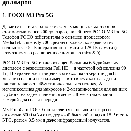
долларов
1. POCO M3 Pro 5G
Давайте начнем с одного из самых мощных смартфонов
стоимостью менее 200 долларов, новейшего POCO M3 Pro 5G.
Телефон POCO действительно оснащен процессором
MediaTek Dimensity 700 среднего класса; который затем
сочетается с 6 ГБ оперативной памяти и 128 ГБ памяти (с
возможностью расширения с помощью microSD).
POCO M3 Pro 5G также оснащен большим 6,5-дюймовым
дисплеем с разрешением Full HD + и частотой обновления 90
Гц. В верхней части экрана мы находим отверстие для 8-
мегапиксельной селфи-камеры, в то время как на задней
панели у нас есть 48-мегапиксельная основная, 2-
мегапиксельная для макросов и 2-мегапиксельная для данных
глубины на задней панели; вместе с 8-мегапиксельной
камерой для селфи спереди.
M3 Pro 5G от POCO поставляется с большой батареей
емкостью 5000 мАч с поддержкой быстрой зарядки 18 Вт; есть
NFC, разъем 3,5 мм и даже инфракрасный излучатель.