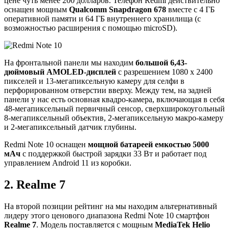
цене чуть менее 200 долларов. Телефон Redmi действительно
оснащен мощным
Qualcomm Snapdragon 678
вместе с 4 ГБ
оперативной памяти и 64 ГБ внутреннего хранилища (с
возможностью расширения с помощью microSD).
На фронтальной панели мы находим
большой 6,43-
дюймовый AMOLED-дисплей
с разрешением 1080 x 2400
пикселей и 13-мегапиксельную камеру для селфи в
перфорированном отверстии вверху. Между тем, на задней
панели у нас есть основная квадро-камера, включающая в себя
48-мегапиксельный первичный сенсор, сверхширокоугольный
8-мегапиксельный объектив, 2-мегапиксельную макро-камеру
и 2-мегапиксельный датчик глубины.
Redmi Note 10 оснащен
мощной батареей емкостью 5000
мАч
с поддержкой быстрой зарядки 33 Вт и работает под
управлением Android 11 из коробки.
2. Realme 7
На второй позиции рейтинг на мы находим альтернативный
лидеру этого ценового диапазона Redmi Note 10 смартфон
Realme 7
. Модель поставляется с мощным
MediaTek Helio