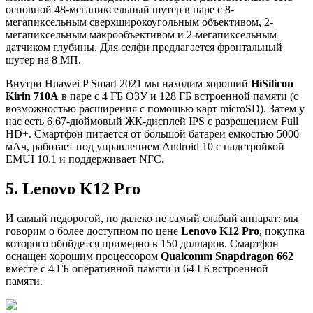
основной 48-мегапиксельный шутер в паре с 8-
мегапиксельным сверхширокоугольным объективом, 2-
мегапиксельным макрообъективом и 2-мегапиксельным
датчиком глубины. Для селфи предлагается фронтальный
шутер на 8 МП.
Внутри Huawei P Smart 2021 мы находим хороший
HiSilicon
Kirin 710A
в паре с 4 ГБ ОЗУ и 128 ГБ встроенной памяти (с
возможностью расширения с помощью карт microSD). Затем у
нас есть 6,67-дюймовый ЖК-дисплей IPS с разрешением Full
HD+. Смартфон питается от большой батареи емкостью 5000
мАч, работает под управлением Android 10 с надстройкой
EMUI 10.1 и поддерживает NFC.
5. Lenovo K12 Pro
И самый недорогой, но далеко не самый слабый аппарат: мы
говорим о более доступном по цене
Lenovo K12 Pro
, покупка
которого обойдется примерно в 150 долларов. Смартфон
оснащен хорошим процессором
Qualcomm Snapdragon 662
вместе с 4 ГБ оперативной памяти и 64 ГБ встроенной
памяти.