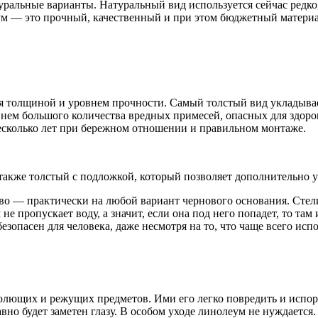
уральные варианты. Натуральный вид используется сейчас редко,
ум — это прочный, качественный и при этом бюджетный материа
я толщиной и уровнем прочности. Самый толстый вид укладыва
 нем большого количества вредных примесей, опасных для здоро
несколько лет при бережном отношении и правильном монтаже.
акже толстый с подложкой, который позволяет дополнительно у
ево — практически на любой вариант чернового основания. Стел
не пропускает воду, а значит, если она под него попадет, то там
зопасен для человека, даже несмотря на то, что чаще всего исп
олющих и режущих предметов. Ими его легко повредить и испор
вно будет заметен глазу. В особом уходе линолеум не нуждается.