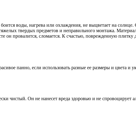
е боится воды, нагрева или охлаждения, не выцветает на солнц
тяжелых твердых предметов и неправильного монтажа. Материал м
сте он провалится, сломается. К счастью, поврежденную плитку 
асивое панно, если использовать разные ее размеры и цвета и 
ски чистый. Он не нанесет вреда здоровью и не спровоцирует а