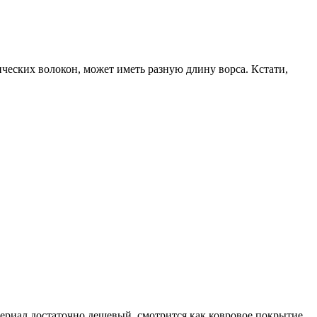
ческих волокон, может иметь разную длину ворса. Кстати,
териал достаточно дешевый, смотрится как ковровое покрытие.