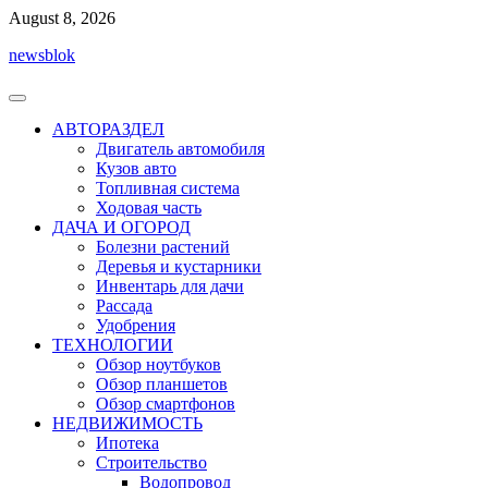
Перейти
August 8, 2026
к
newsblok
содержимому
АВТОРАЗДЕЛ
Двигатель автомобиля
Кузов авто
Топливная система
Ходовая часть
ДАЧА И ОГОРОД
Болезни растений
Деревья и кустарники
Инвентарь для дачи
Рассада
Удобрения
ТЕХНОЛОГИИ
Обзор ноутбуков
Обзор планшетов
Обзор смартфонов
НЕДВИЖИМОСТЬ
Ипотека
Строительство
Водопровод