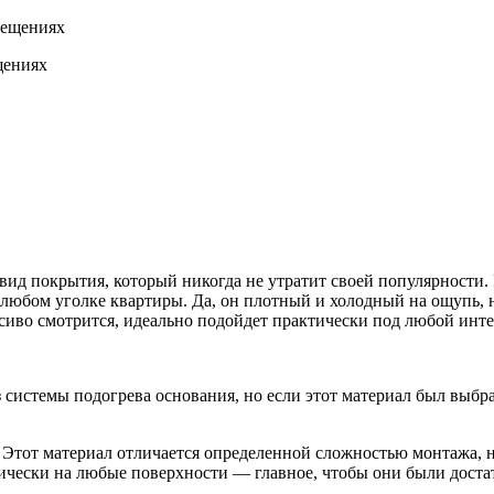
щениях
д покрытия, который никогда не утратит своей популярности. М
в любом уголке квартиры. Да, он плотный и холодный на ощупь,
расиво смотрится, идеально подойдет практически под любой ин
системы подогрева основания, но если этот материал был выбра
 Этот материал отличается определенной сложностью монтажа, но 
ически на любые поверхности — главное, чтобы они были дост