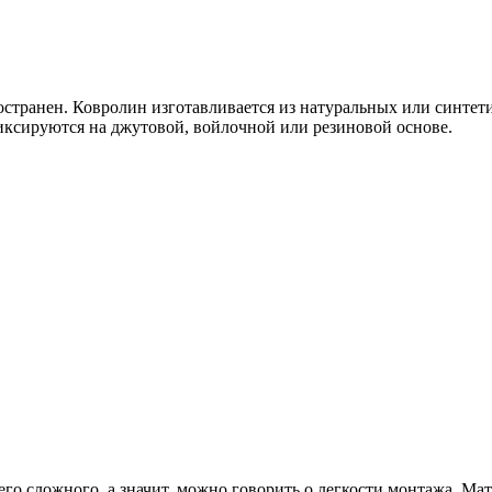
странен. Ковролин изготавливается из натуральных или синтети
фиксируются на джутовой, войлочной или резиновой основе.
его сложного, а значит, можно говорить о легкости монтажа. Ма