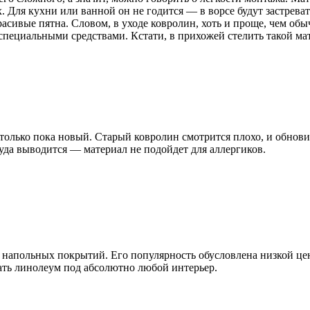
. Для кухни или ванной он не годится — в ворсе будут застрева
асивые пятна. Словом, в уходе ковролин, хоть и проще, чем обы
ь специальными средствами. Кстати, в прихожей стелить такой ма
олько пока новый. Старый ковролин смотрится плохо, и обновит
уда выводится — материал не подойдет для аллергиков.
 напольных покрытий. Его популярность обусловлена низкой це
ать линолеум под абсолютно любой интерьер.