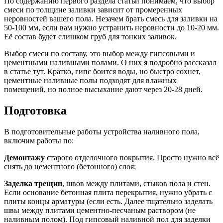
По содержанию первого раздела статьи понимаем, что выбор
смеси по толщине заливки зависит от промеренных
неровностей вашего пола. Незачем брать смесь для заливки на
50-100 мм, если вам нужно устранить неровности до 10-20 мм.
Её состав будет слишком груб для тонких заливок.
Выбор смеси по составу, это выбор между гипсовыми и
цементными наливными полами. О них я подробно рассказал
в статье тут. Кратко, гипс боится воды, но быстро сохнет,
цементные наливные полы подходят для влажных
помещений, но полное высыхание дают через 20-28 дней.
Подготовка
В подготовительные работы устройства наливного пола,
включим работы по:
Демонтажу
старого отделочного покрытия. Просто нужно всё
снять до цементного (бетонного) слоя;
Заделка трещин
, швов между плитами, стыков пола и стен.
Если основание бетонная плита перекрытия, нужно убрать с
плиты концы арматуры (если есть. Далее тщательно заделать
швы между плитами цементно-песчаным раствором (не
наливным полом). Под гипсовый наливной пол для заделки