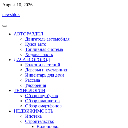
Перейти
August 10, 2026
к
newsblok
содержимому
АВТОРАЗДЕЛ
Двигатель автомобиля
Кузов авто
Топливная система
Ходовая часть
ДАЧА И ОГОРОД
Болезни растений
Деревья и кустарники
Инвентарь для дачи
Рассада
Удобрения
ТЕХНОЛОГИИ
Обзор ноутбуков
Обзор планшетов
Обзор смартфонов
НЕДВИЖИМОСТЬ
Ипотека
Строительство
Водопровод