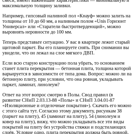
смеси, имеют важнейшие характеристики — минимальную и
максимальную толщину заливки.
Например, гипсовый наливной пол «Кнауф» можно залить на
толщины от 10 до 60 мм, а наливным полом «Unis Горизонт
Универсал» или «Старатели быстротвердеющий», можно
выровнять неровности до 100 мм.
Теперь представьте ситуацию. У вас в квартире лежит старый
щитовой паркет. Вы его планируете снять. При снимании вы
увидели, что он лежал на слое мягкого ДВП.
Если всю старую конструкцию пола убрать, то основанием
станет плита перекрытия — бетонная плита, толщина которой
варьируется в зависимости от типа дома. Вопрос: можно ли на
бетонную плиту, при условии, что она ровная, укладывать
паркет, ламинат, линолеум?
Ответ на этот вопрос смотрю в Полы. Свод правил (в
развитие СНиП 2.03.13-88 «Полы» и СНиП 3.04.01-87
«Изоляционные и отделочные покрытия»). Скачать его можно
с этого сайта тут. Согласно этому документу, рисункам 38
(паркет на плиту), 45 (ламинат на плиту), 54 (линолеум и
ковер на плиту), вижу, что можно укладывать все эти виды
покрытий на плиту без устройства стяжки и подстилающих
слоёв. Условие одно, плита перекрытия должна быть ровной,