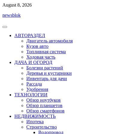
Перейти
August 8, 2026
к
newsblok
содержимому
АВТОРАЗДЕЛ
Двигатель автомобиля
Кузов авто
Топливная система
Ходовая часть
ДАЧА И ОГОРОД
Болезни растений
Деревья и кустарники
Инвентарь для дачи
Рассада
Удобрения
ТЕХНОЛОГИИ
Обзор ноутбуков
Обзор планшетов
Обзор смартфонов
НЕДВИЖИМОСТЬ
Ипотека
Строительство
Водопровод