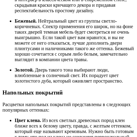
скрадывая краски кричащего декора и придавая
респектабельность простому дизайну.
Бежевый.
Нейтральный цвет из группы светло-
коричневых. Спектр применения его широк, но на фоне
таких дверей темная мебель будет смотреться не очень
выигрышно. Если такой цвет вам нравится, и вы не
можете от него отказаться, лучше дополнить двери
плинтусами и наличниками такого же оттенка. Бежевый
хорошо сочетается с серым либо белым, замечательно
выглядит в компании цвета травы.
Золотой.
Дверь такого тона выбирают люди,
влюбленные в солнечный свет. Их порадует цвет
золотистого дуба, который оживляет пространство.
Напольных покрытий
Расцветки напольных покрытий представлены в следующих
популярных оттенках:
Цвет клена.
Из всех светлых древесных пород клен
ближе всех к белому цвету, правда, с желтым оттенком,
который еще называют кремовым. Нужно быть готовым
к тому, что пол из клена не сохраняет первоначальный