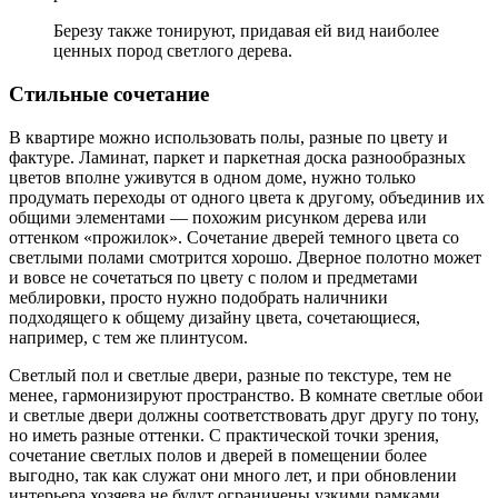
Березу также тонируют, придавая ей вид наиболее
ценных пород светлого дерева.
Стильные сочетание
В квартире можно использовать полы, разные по цвету и
фактуре. Ламинат, паркет и паркетная доска разнообразных
цветов вполне уживутся в одном доме, нужно только
продумать переходы от одного цвета к другому, объединив их
общими элементами — похожим рисунком дерева или
оттенком «прожилок». Сочетание дверей темного цвета со
светлыми полами смотрится хорошо. Дверное полотно может
и вовсе не сочетаться по цвету с полом и предметами
меблировки, просто нужно подобрать наличники
подходящего к общему дизайну цвета, сочетающиеся,
например, с тем же плинтусом.
Светлый пол и светлые двери, разные по текстуре, тем не
менее, гармонизируют пространство. В комнате светлые обои
и светлые двери должны соответствовать друг другу по тону,
но иметь разные оттенки. С практической точки зрения,
сочетание светлых полов и дверей в помещении более
выгодно, так как служат они много лет, и при обновлении
интерьера хозяева не будут ограничены узкими рамками