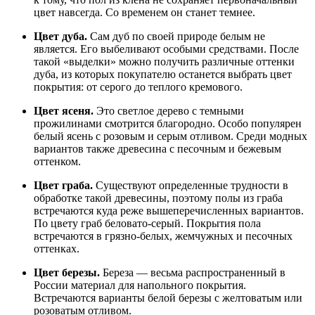
цвет навсегда. Со временем он станет темнее.
Цвет дуба.
Сам дуб по своей природе белым не
является. Его выбеливают особыми средствами. После
такой «выделки» можно получить различные оттенки
дуба, из которых покупателю останется выбрать цвет
покрытия: от серого до теплого кремового.
Цвет ясеня.
Это светлое дерево с темными
прожилинами смотрится благородно. Особо популярен
белый ясень с розовым и серым отливом. Среди модных
вариантов также древесина с песочным и бежевым
оттенком.
Цвет граба.
Существуют определенные трудности в
обработке такой древесины, поэтому полы из граба
встречаются куда реже вышеперечисленных вариантов.
По цвету граб беловато-серый. Покрытия пола
встречаются в грязно-белых, жемчужных и песочных
оттенках.
Цвет березы.
Береза — весьма распространенный в
России материал для напольного покрытия.
Встречаются варианты белой березы с желтоватым или
розоватым отливом.