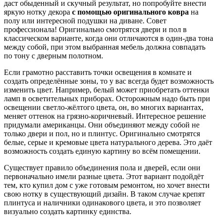
даст обыденный и скучный результат, но попробуйте внести
яркую нотку декора
с помощью оригинального ковра
на
полу или интересной подушки на диване. Совет
профессионала! Оригинально смотрятся двери и пол в
классическом варианте, когда они отличаются в один-два тона
между собой, при этом выбранная мебель должна совпадать
по тону с дверным полотном.
Если грамотно расставить точки освещения в комнате и
создать определённые зоны, то у вас всегда будет возможность
изменить цвет. Например, белый может приобретать оттенки
ламп в осветительных приборах. Осторожным надо быть при
освещении светло-жёлтого цвета, он, во многих вариантах,
меняет оттенок на грязно-коричневый. Интересное решение
придумали американцы. Они объединяют между собой не
только двери и пол, но и плинтус. Оригинально смотрятся
белые, серые и кремовые цвета натурального дерева. Это даёт
возможность создать единую картину во всём помещении.
Существует правило объединения пола и дверей, если они
первоначально имели разные цвета. Этот вариант подойдёт
тем, кто купил дом с уже готовым ремонтом, но хочет внести
свою нотку в существующий дизайн. В таком случае крепят
плинтуса и наличники одинакового цвета, и это позволяет
визуально создать картинку единства.