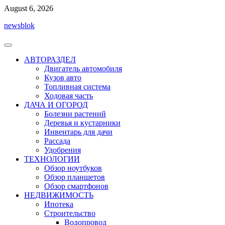
Перейти
August 6, 2026
к
newsblok
содержимому
АВТОРАЗДЕЛ
Двигатель автомобиля
Кузов авто
Топливная система
Ходовая часть
ДАЧА И ОГОРОД
Болезни растений
Деревья и кустарники
Инвентарь для дачи
Рассада
Удобрения
ТЕХНОЛОГИИ
Обзор ноутбуков
Обзор планшетов
Обзор смартфонов
НЕДВИЖИМОСТЬ
Ипотека
Строительство
Водопровод