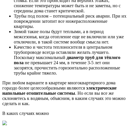
стояка. Если это происходит на верхних этажах,
снижение температуры может быть и не заметна, но с
середины дома станет критической.
Трубы под полом – потенциальный риск аварии. При их
повреждении затопит все нижерасположенные
квартиры.
Зимой такие полы будут теплыми, а в период
межсезонья, когда отопление еще не включили или уже
отключили, в такой системе вообще смысла нет.
Качество и чистота теплоносителя в центральном
трубопроводе всегда оставляли желать лучшего.
Поскольку максимальный
диаметр труб для тёплого
пола
не превышает 24 мм, в течение 3-5 лет они
засорятся, прочистить горизонтально расположенные
трубы крайне тяжело.
При любом варианте в квартире многоквартирного дома
гораздо более целесообразными являются
электрические
напольные отопительные системы
. Но если вы все же
склоняетесь к водяным, объясним, в каким случаях это можно
сделать и как.
В каких случаях можно