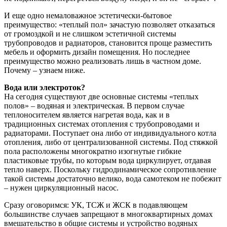
И еще одно немаловажное эстетически-бытовое
преимущество: «теплый пол» зачастую позволяет отказаться
от громоздкой и не слишком эстетичной системы
трубопроводов и радиаторов, становится проще разместить
мебель и оформить дизайн помещения. Но последнее
преимущество можно реализовать лишь в частном доме.
Почему – узнаем ниже.
Вода или электроток?
На сегодня существуют две основные системы «теплых
полов» – водяная и электрическая. В первом случае
теплоносителем является нагретая вода, как и в
традиционных системах отопления с трубопроводами и
радиаторами. Поступает она либо от индивидуального котла
отопления, либо от централизованной системы. Под стяжкой
пола расположены многократно изогнутые гибкие
пластиковые трубы, по которым вода циркулирует, отдавая
тепло наверх. Поскольку гидродинамическое сопротивление
такой системы достаточно велико, вода самотеком не побежит
– нужен циркуляционный насос.
Сразу оговоримся: УК, ТСЖ и ЖСК в подавляющем
большинстве случаев запрещают в многоквартирных домах
вмешательство в общие системы и устройство водяных