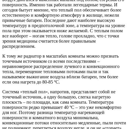
поверхность. Именно так работали легендарные термы. И
сегодня бытует мнение, что теплый пол обеспечивает более
естественную и комфортную атмосферу в жилище, нежели
привычные батареи. Последние дают наиболее высокую
температуру в предпотолочной зоне, а температура на уровне
пола при этом оказывается ниже желаемой. С теплым полом
все наоборот – ногам тепло, голове прохладно, что с точки
зрения медицины считается более правильным
распределением.
К тому же радиатор в масштабах комнаты можно признать
точечным источником со всеми последствиями –
неравномерное распределение лучевого и конвекционного
тепла, перемещение тепловыми потоками пыли и так
называемое выжигание воздуха вблизи батареи, тем более
если она нагрета до 80-85 ºС.
Система «теплый пол», напротив, представляет собой не
точечный источник, а одну большую, слегка нагретую
плоскость – по площади, как сама комната. Температура
поверхности редко превышает 40 ºС – это уже некомфортно
для ног. Поэтому разница температур нагревающей
поверхности и комнатного воздуха минимальна,
конвекционные потоки относительно медленные, пыли почти
не поднимают, перегреться воздуху негде, и он не «сгорает».