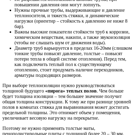
повышении давления они могут лопнуть.
Нужны прочные трубы, выдерживающие и давление
теплоносителя, и тяжесть стяжки, и динамические
нагрузки (ориентир – стойкость к давлению не ниже 8
бар).
Важны высокие показатели стойкости труб к коррозии,
химическим веществам, накипи, а также звукоизоляция
(чтобы не слышать шум от движения воды).
Диаметр труб варьируется в пределах 16-20мм (слишком
тонкие трубы повысят давление, толстые – повысят
потери тепла в общей системе отопления). Перед тем,
как подключить теплый пол к существующему
отоплению, стоит продумать наличие переходников,
арматуры подходящих размеров.
При выборе теплоизоляции нужно руководствоваться
толщиной будущего
«пирога» теплых полов
. Чем больше
будет толщина изоляции – тем большее значение получит
общая толщина конструкции. К тому же при разнице уровней
полов в комнатах стяжка для выравнивания может достигать
предельной толщины. Это отнимает объем у помещения,
увеличивает весовую нагрузку на перекрытие.
Поэтому не нужно применять толстые маты,
пенополистирольные плиты с толщиной более 20 – 30 мм.