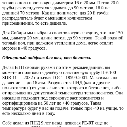
теплого пола производят диаметром 16 и 20 мм. Петли 20 й
трубы рекомендуется укладывать до 90 метров, 16 й не
длинней 70 метров. Как вы понимаете, для 20 й трубы
распределитель будет с меньшим количеством
присоединений, то есть дешевле.
Для Сибири мы выбрали свою золотую середину, это шаг 150
мм, диаметр 20 мм, длина петель до 90 метров. Такой водяной
теплый пол, при должном утеплении дома, легко осилит
морозы в -40 градусов.
Обещанный лайфхак для тех, кто дочитал.
Делая ВТП своими руками по этим рекомендациям, вы
можете использовать дешёвую пластиковую трубу ПЭ-100
SDR 11 — 20×2 питьевая ГОСТ 18599-2001. Максимальное
давление — до 16 атм. Разрушается ПНД (как и другие
полиэтилены ) от ультрафиолета которого в бетоне нет, либо
от превышения допустимой температуры теплоносителя. Она
идеально подходит под евроконус распределителя и
сертифицирована на 50 лет до +40 градусов. Такая
температура будет у вас на подаче, только при -40 на улице, то
есть несколько дней в году.
Себе делал из ПНД 9 лет назад, дешевая PE-RT еще не