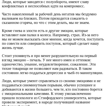
Люди, которые заводятся с полуоборота, имеют славу
конфликтных и неспособных идти на компромисс.
Часто накопленный за рабочий день негатив мы бездумно
выливаем на близких. Потом приходится сожалеть о
сказанном сгоряча, но что с этим делать, мы не знаем.
Кроме гнева и злости есть и другие эмоции, которые
вставляют нам палки в колеса. Например, страх. Из-за него
мы не можем высказать свое мнение, когда хочется, поступить
по совести или совершить поступок, который сделает нашу
жизнь лучше.
Стоит упомянуть и про менее разрушительную на первый
взгляд эмоцию – печаль. У нее много имен и оттенков:
одиночество, уныние, неудовлетворение, сожаление. Эти
тихие товарищи не позволяют нам радоваться. В таком
состоянии легко поддаться депрессии и чьей-то манипуляции.
Люди, которые умеют справляться со своими эмоциями и не
поддаваться сиюминутным порывам, обычно успешнее и
добиваются в жизни большего, чем те, кто постоянно борется
с эмоциональными качелями. К этому умозаключению
пришли психологи из Стэнфордского университета, которые
провели эксперимент, в народе получивший название