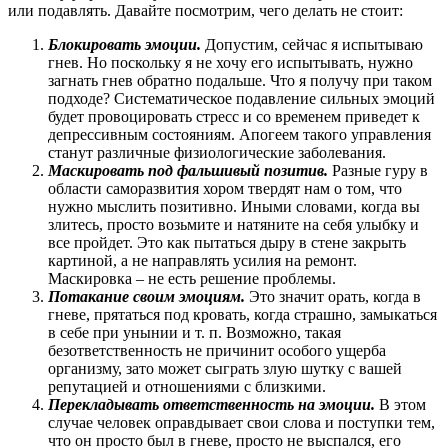
или подавлять. Давайте посмотрим, чего делать не стоит:
Блокировать эмоции.
Допустим, сейчас я испытываю
гнев. Но поскольку я не хочу его испытывать, нужно
загнать гнев обратно подальше. Что я получу при таком
подходе? Систематическое подавление сильных эмоций
будет провоцировать стресс и со временем приведет к
депрессивным состояниям. Апогеем такого управления
станут различные физиологические заболевания.
Ма
ски
ровать под фальшивый позитив.
Разные гуру в
области саморазвития хором твердят нам о том, что
нужно мыслить позитивно. Иными словами, когда вы
злитесь, просто возьмите и натяните на себя улыбку и
все пройдет. Это как пытаться дыру в стене закрыть
картиной, а не направлять усилия на ремонт.
Маскировка – не есть решение проблемы.
П
отакание своим эмоциям.
Это значит орать, когда в
гневе, прятаться под кровать, когда страшно, замыкаться
в себе при унынии и т. п. Возможно, такая
безответственность не причинит особого ущерба
организму, зато может сыграть злую шутку с вашей
репутацией и отношениями с близкими.
Перекладывать ответственность на эмоции.
В этом
случае человек оправдывает свои слова и поступки тем,
что он просто был в гневе, просто не выспался, его