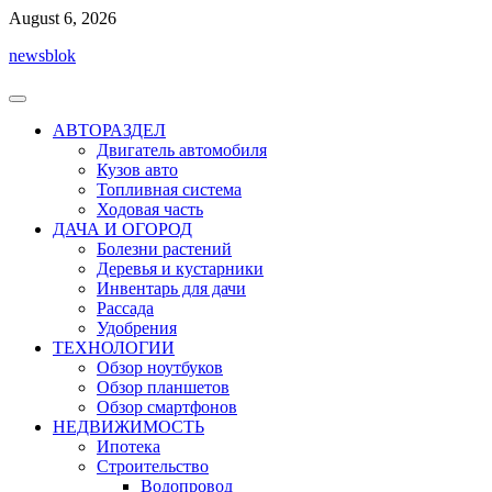
Перейти
August 6, 2026
к
newsblok
содержимому
АВТОРАЗДЕЛ
Двигатель автомобиля
Кузов авто
Топливная система
Ходовая часть
ДАЧА И ОГОРОД
Болезни растений
Деревья и кустарники
Инвентарь для дачи
Рассада
Удобрения
ТЕХНОЛОГИИ
Обзор ноутбуков
Обзор планшетов
Обзор смартфонов
НЕДВИЖИМОСТЬ
Ипотека
Строительство
Водопровод