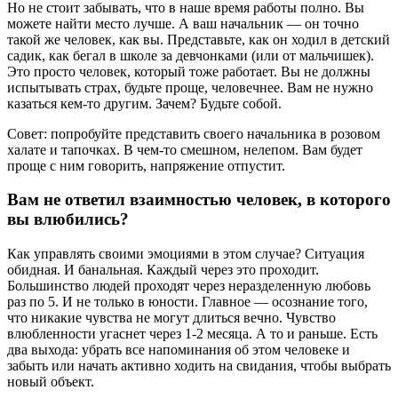
Но не стоит забывать, что в наше время работы полно. Вы
можете найти место лучше. А ваш начальник — он точно
такой же человек, как вы. Представьте, как он ходил в детский
садик, как бегал в школе за девчонками (или от мальчишек).
Это просто человек, который тоже работает. Вы не должны
испытывать страх, будьте проще, человечнее. Вам не нужно
казаться кем-то другим. Зачем? Будьте собой.
Совет: попробуйте представить своего начальника в розовом
халате и тапочках. В чем-то смешном, нелепом. Вам будет
проще с ним говорить, напряжение отпустит.
Вам не ответил взаимностью человек, в которого
вы влюбились?
Как управлять своими эмоциями в этом случае? Ситуация
обидная. И банальная. Каждый через это проходит.
Большинство людей проходят через неразделенную любовь
раз по 5. И не только в юности. Главное — осознание того,
что никакие чувства не могут длиться вечно. Чувство
влюбленности угаснет через 1-2 месяца. А то и раньше. Есть
два выхода: убрать все напоминания об этом человеке и
забыть или начать активно ходить на свидания, чтобы выбрать
новый объект.