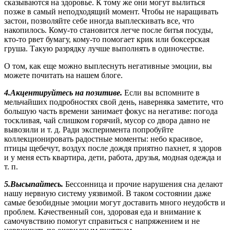
сказываются на здоровье. К тому же они могут вылиться
позже в самый неподходящий момент. Чтобы не наращивать
застои, позволяйте себе иногда выплескивать все, что
накопилось. Кому-то становится легче после битья посуды,
кто-то рвет бумагу, кому-то помогает крик или боксерская
груша. Такую разрядку лучше выполнять в одиночестве.
О том, как еще можно выплеснуть негативные эмоции, вы
можете почитать на нашем блоге.
4.А
кцентируйтесь на позитиве.
Если вы вспомните в
мельчайших подробностях свой день, наверняка заметите, что
большую часть времени занимает фокус на негативе: погода
тоскливая, чай слишком горячий, мусор со двора давно не
вывозили и т. д. Ради эксперимента попробуйте
коллекционировать радостные моменты: небо красивое,
птицы щебечут, воздух после дождя приятно пахнет, я здоров
и у меня есть квартира, дети, работа, друзья, модная одежда и
т. п.
5.Высыпайтесь.
Бессонница и прочие нарушения сна делают
нашу нервную систему уязвимой. В таком состоянии даже
самые безобидные эмоции могут доставить много неудобств и
проблем. Качественный сон, здоровая еда и внимание к
самочувствию помогут справиться с напряжением и не