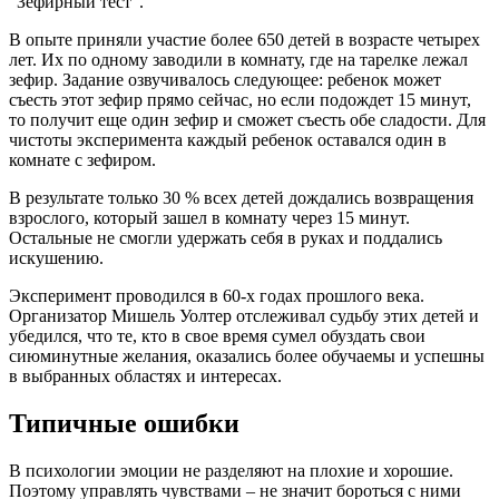
“Зефирный тест”.
В опыте приняли участие более 650 детей в возрасте четырех
лет. Их по одному заводили в комнату, где на тарелке лежал
зефир. Задание озвучивалось следующее: ребенок может
съесть этот зефир прямо сейчас, но если подождет 15 минут,
то получит еще один зефир и сможет съесть обе сладости. Для
чистоты эксперимента каждый ребенок оставался один в
комнате с зефиром.
В результате только 30 % всех детей дождались возвращения
взрослого, который зашел в комнату через 15 минут.
Остальные не смогли удержать себя в руках и поддались
искушению.
Эксперимент проводился в 60-х годах прошлого века.
Организатор Мишель Уолтер отслеживал судьбу этих детей и
убедился, что те, кто в свое время сумел обуздать свои
сиюминутные желания, оказались более обучаемы и успешны
в выбранных областях и интересах.
Типичные ошибки
В психологии эмоции не разделяют на плохие и хорошие.
Поэтому управлять чувствами – не значит бороться с ними