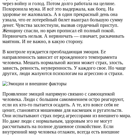
через войну и голод. Потом долго работала на целине.
Похоронила мужа. И всё это выдержала, как боец. На
здоровье не жаловалась. А в один прекрасный день она
узнала, что ее лотерейный билет выиграл большую сумму
денег. Чувства захлестнули, вызвав сердечный приступ.
Женщину спасли, но врач прописал ей полный покой.
Нервничать нельзя. А нервничать — означает, раскачивать
маятник. И не важно, в какую сторону.
В контроле нуждается преобладающая эмоция. Ее
направленность зависит от врожденного темперамента
человека. Мешать нормальной жизни может страх, злость,
зависть, ревность, неуверенность. У каждого свое. Но чаще
других, люди жалуются психологам на агрессию и страхи.
Проявление эмоций напрямую связано с самооценкой
человека. Люди с большим самомнением остро реагируют,
если их кто-то пытается осадить. А те, кто вовсе себя не
ценит, становятся мишенями для насмешек и ругательств.
Они испытывают страх перед агрессорами из внешнего мира.
Но даже люди с нормальным, здоровым эго не могут
рассчитывать на полное душевное спокойствие. Если
внутренний мир человека отлажен, всегда есть внешние