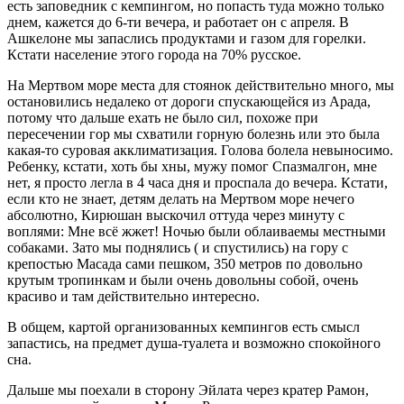
есть заповедник с кемпингом, но попасть туда можно только
днем, кажется до 6-ти вечера, и работает он с апреля. В
Ашкелоне мы запаслись продуктами и газом для горелки.
Кстати население этого города на 70% русское.
На Мертвом море места для стоянок действительно много, мы
остановились недалеко от дороги спускающейся из Арада,
потому что дальше ехать не было сил, похоже при
пересечении гор мы схватили горную болезнь или это была
какая-то суровая акклиматизация. Голова болела невыносимо.
Ребенку, кстати, хоть бы хны, мужу помог Спазмалгон, мне
нет, я просто легла в 4 часа дня и проспала до вечера. Кстати,
если кто не знает, детям делать на Мертвом море нечего
абсолютно, Кирюшан выскочил оттуда через минуту с
воплями: Мне всё жжет! Ночью были облаиваемы местными
собаками. Зато мы поднялись ( и спустились) на гору с
крепостью Масада сами пешком, 350 метров по довольно
крутым тропинкам и были очень довольны собой, очень
красиво и там действительно интересно.
В общем, картой организованных кемпингов есть смысл
запастись, на предмет душа-туалета и возможно спокойного
сна.
Дальше мы поехали в сторону Эйлата через кратер Рамон,