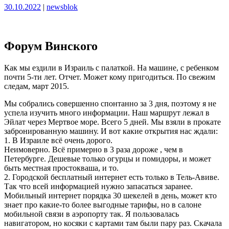
Опубликовано
Опубликовано
30.10.2022
|
newsblok
Форум Винского
Как мы ездили в Израиль с палаткой. На машине, с ребенком
почти 5-ти лет. Отчет. Может кому пригодиться. По свежим
следам, март 2015.
Мы собрались совершенно спонтанно за 3 дня, поэтому я не
успела изучить много информации. Наш маршрут лежал в
Эйлат через Мертвое море. Всего 5 дней. Мы взяли в прокате
забронированную машину. И вот какие открытия нас ждали:
1. В Израиле всё очень дорого.
Неимоверно. Всё примерно в 3 раза дороже , чем в
Петербурге. Дешевые только огурцы и помидоры, и может
быть местная простокваша, и то.
2. Городской бесплатный интернет есть только в Тель-Авиве.
Так что всей информацией нужно запасаться заранее.
Мобильный интернет порядка 30 шекелей в день, может кто
знает про какие-то более выгодные тарифы, но в салоне
мобильной связи в аэропорту так. Я пользовалась
навигатором, но косяки с картами там были пару раз. Скачала