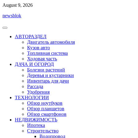
Перейти
August 9, 2026
к
newsblok
содержимому
АВТОРАЗДЕЛ
Двигатель автомобиля
Кузов авто
Топливная система
Ходовая часть
ДАЧА И ОГОРОД
Болезни растений
Деревья и кустарники
Инвентарь для дачи
Рассада
Удобрения
ТЕХНОЛОГИИ
Обзор ноутбуков
Обзор планшетов
Обзор смартфонов
НЕДВИЖИМОСТЬ
Ипотека
Строительство
Водопровод