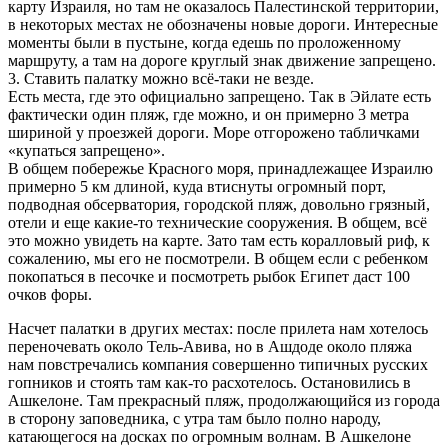
карту Израиля, но там не оказалось Палестинской территории,
в некоторых местах не обозначены новые дороги. Интересные
моменты были в пустыне, когда едешь по проложенному
маршруту, а там на дороге круглый знак движение запрещено.
3. Ставить палатку можно всё-таки не везде.
Есть места, где это официально запрещено. Так в Эйлате есть
фактически один пляж, где можно, и он примерно 3 метра
шириной у проезжей дороги. Море отгорожено табличками
«купаться запрещено».
В общем побережье Красного моря, принадлежащее Израилю
примерно 5 км длиной, куда втиснуты огромный порт,
подводная обсерватория, городской пляж, довольно грязный,
отели и еще какие-то технические сооружения. В общем, всё
это можно увидеть на карте. Зато там есть коралловый риф, к
сожалению, мы его не посмотрели. В общем если с ребенком
покопаться в песочке и посмотреть рыбок Египет даст 100
очков форы.
Насчет палатки в других местах: после прилета нам хотелось
переночевать около Тель-Авива, но в Ашдоде около пляжа
нам повстречались компания совершенно типичных русских
гопников и стоять там как-то расхотелось. Остановились в
Ашкелоне. Там прекрасный пляж, продолжающийся из города
в сторону заповедника, с утра там было полно народу,
катающегося на досках по огромным волнам. В Ашкелоне