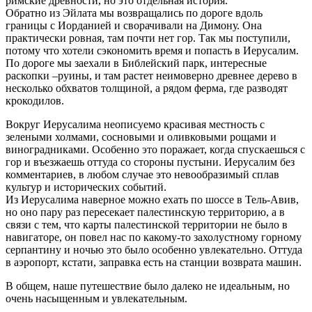
римские древности, но это отдельная история.
Обратно из Эйлата мы возвращались по дороге вдоль
границы с Иорданией и сворачивали на Димону. Она
практически ровная, там почти нет гор. Так мы поступили,
потому что хотели сэкономить время и попасть в Иерусалим.
По дороге мы заехали в Библейский парк, интересные
раскопки –руины, и там растет неимоверно древнее дерево в
несколько обхватов толщиной, а рядом ферма, где разводят
крокодилов.
Вокруг Иерусалима неописуемо красивая местность с
зелеными холмами, сосновыми и оливковыми рощами и
виноградниками. Особенно это поражает, когда спускаешься с
гор и въезжаешь оттуда со стороны пустыни. Иерусалим без
комментариев, в любом случае это невообразимый сплав
культур и исторических событий.
Из Иерусалима наверное можно ехать по шоссе в Тель-Авив,
но оно пару раз пересекает палестинскую территорию, а в
связи с тем, что карты палестинской территории не было в
навигаторе, он повел нас по какому-то захолустному горному
серпантину и ночью это было особенно увлекательно. Оттуда
в аэропорт, кстати, заправка есть на станции возврата машин.
В общем, наше путешествие было далеко не идеальным, но
очень насыщенным и увлекательным.