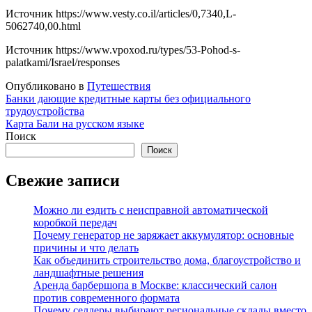
Источник
https://www.vesty.co.il/articles/0,7340,L-
5062740,00.html
Источник
https://www.vpoxod.ru/types/53-Pohod-s-
palatkami/Israel/responses
Опубликовано в
Путешествия
Навигация
Банки дающие кредитные карты без официального
трудоустройства
по
Карта Бали на русском языке
записям
Поиск
Поиск
Свежие записи
Можно ли ездить с неисправной автоматической
коробкой передач
Почему генератор не заряжает аккумулятор: основные
причины и что делать
Как объединить строительство дома, благоустройство и
ландшафтные решения
Аренда барбершопа в Москве: классический салон
против современного формата
Почему селлеры выбирают региональные склады вместо