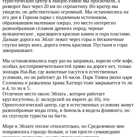
туристический центр в Мицпе-Рамон мы проскочили, а
разворот был через 20 км по серпантину. Но кратер мы
увидели, он действительно огромный. Мы остановились на
его дне в Горном парке с подземным источником,
образовавшим маленькое озерцо, это место интересно
разнообразным сплавом древних пород, черные
вулканические , красящиеся красные камни и охра пластами.
Дальше дорога на Эйлат лежит через горы и бесконечные
спуски вверх вниз, дорога очень красивая. Пустыня и горы
завораживают.
Мы останавливались пару раз на заправках, варили себе кофе,
особых достопримечательностей прямо на дороге нет, только
зоопарк Hai-Bar, где животные пасутся в естественных
условиях, но он работает до 16 часов. Парк Тимна (копи царя
Соломона и развалины храма Хатхор) тоже закрывается то ли
в 4, то ли в 5.
Отличное место около Эйлата , которое работает
круглосуточно, (с экскурсией на иврите до 16), это
Орнитологический центр, где в естественных условиях живут
разнообразные виды птиц, в бинокль я видела фламинго, но
их спугнули туристы на багги.
Море в Эйлате теплое относительно, но Средиземное мне
понравилось гораздо больше, и там просто сумашедшие