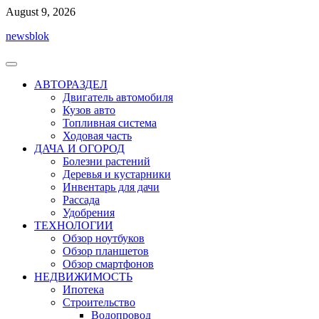
Перейти
August 9, 2026
к
newsblok
содержимому
АВТОРАЗДЕЛ
Двигатель автомобиля
Кузов авто
Топливная система
Ходовая часть
ДАЧА И ОГОРОД
Болезни растений
Деревья и кустарники
Инвентарь для дачи
Рассада
Удобрения
ТЕХНОЛОГИИ
Обзор ноутбуков
Обзор планшетов
Обзор смартфонов
НЕДВИЖИМОСТЬ
Ипотека
Строительство
Водопровод